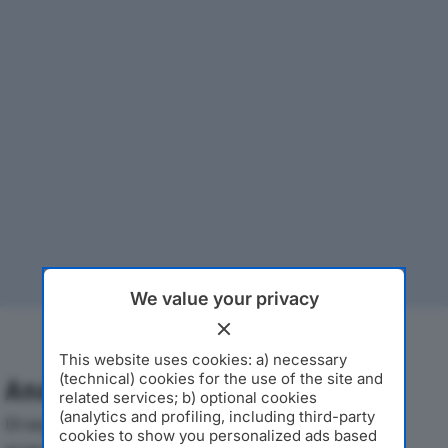
We value your privacy
This website uses cookies: a) necessary
(technical) cookies for the use of the site and
Analisi Economica 2019-2024
related services; b) optional cookies
(analytics and profiling, including third-party
Di seguito l'andamento dei principali indicatori
cookies to show you personalized ads based