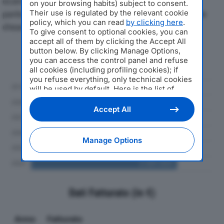
economici di SMATER SRLdal 2019 al 2024, con
on your browsing habits) subject to consent.
particolare attenzione a fatturato, produzione e utile
Their use is regulated by the relevant cookie
policy, which you can read
by clicking here
.
d'esercizio.
To give consent to optional cookies, you can
accept all of them by clicking the Accept All
button below. By clicking Manage Options,
Andamento del fatturato dal 2019
you can access the control panel and refuse
al 2024
all cookies (including profiling cookies); if
you refuse everything, only technical cookies
will be used by default. Here is the list of
providers
. Cookie consent will be stored and
applied also to the other websites of
Accept All
Editoriale Nazionale and their subdomains. By
expressing your choice on this site, you will
therefore not be asked again on other
Manage Options
Editoriale Nazionale websites that use the
same consent management platform (CMP).
You can still modify or withdraw your choice
at any time through the “Privacy Settings”
section.
Dati Fatturato (in €)
Anno
Fatturato