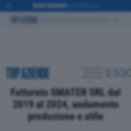
POSIZIONE IN
2.53
CLASSIFICA
PROVINCIALE
Fatturato SMATER SRL dal
2019 al 2024, andamento
produzione e utile