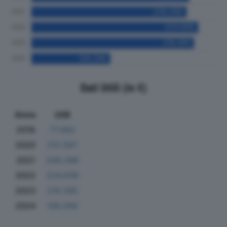
Dati Utili (in €)
Anno
Utili
2019
77.093
2020
212.597
2021
209.298
2022
224.939
2023
219.265
2024
106.299