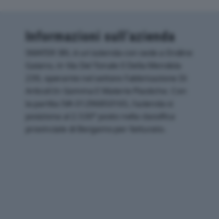
Informazioni sull’azienda
SMATER SRL è un'azienda con sede a Endine
Gaiano, in Via Del Tonale E Della Mendola
239, operante nel settore Fabbricazione Di
Articoli In Gomma E Materie Plastiche. Con
la partita IVA 01296850165, l'azienda si
posiziona al 2.530° posto nella classifica
provinciale di Bergamo per fatturato.