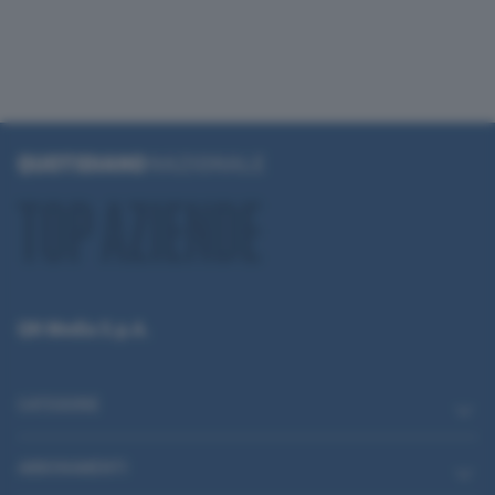
QN Media S.p.A.
CATEGORIE
ABBONAMENTI