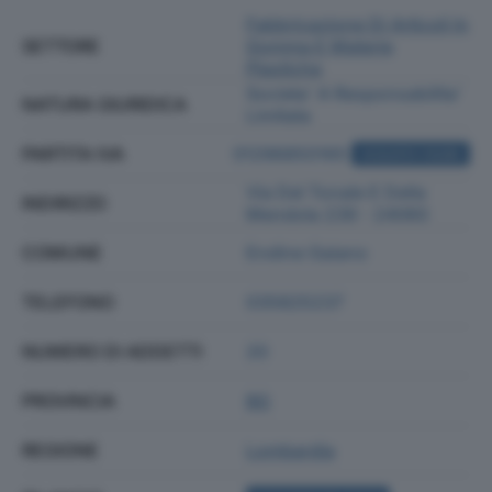
Fabbricazione Di Articoli In
SETTORE
Gomma E Materie
Plastiche
Societa' A Responsabilita'
NATURA GIURIDICA
Limitata
PARTITA IVA
01296850165
ACQUISTA VISURA
Via Del Tonale E Della
INDIRIZZO
Mendola 239 - 24060
COMUNE
Endine Gaiano
TELEFONO
035825237
NUMERO DI ADDETTI
20
PROVINCIA
BG
REGIONE
Lombardia