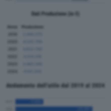
Dati Produzione (in €)
Anno
Produzione
2019
3.445.570
2020
4.232.759
2021
4.622.756
2022
4.014.318
2023
4.462.040
2024
4.101.250
Andamento dell'utile dal 2019 al 2024