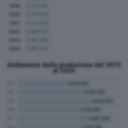
2019
3.511.564
2020
4.373.806
2021
4.523.493
2022
3.966.782
2023
4.391.059
2024
3.991.665
Andamento della produzione dal 2019
al 2024