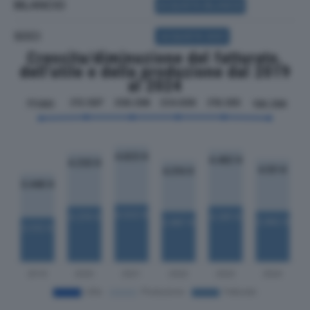
BILANCIO
ACQUISTA BILANCIO
SOCI
ACQUISTA SOCI
Crescita/diminuzione del fatturato,
dell'utile e della produzione dal 2019
al 2024