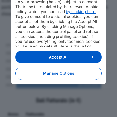
economici di SIMPLY GOLD SRLdal 2019 al 2024, con
on your browsing habits) subject to consent.
particolare attenzione a fatturato, produzione e utile
Their use is regulated by the relevant cookie
policy, which you can read
by clicking here
.
d'esercizio.
To give consent to optional cookies, you can
accept all of them by clicking the Accept All
button below. By clicking Manage Options,
Andamento del fatturato dal 2019
you can access the control panel and refuse
al 2024
all cookies (including profiling cookies); if
you refuse everything, only technical cookies
will be used by default. Here is the list of
providers
. Cookie consent will be stored and
applied also to the other websites of
Accept All
Editoriale Nazionale and their subdomains. By
expressing your choice on this site, you will
therefore not be asked again on other
Manage Options
Editoriale Nazionale websites that use the
same consent management platform (CMP).
You can still modify or withdraw your choice
at any time through the “Privacy Settings”
section.
Dati Fatturato (in €)
Anno
Fatturato