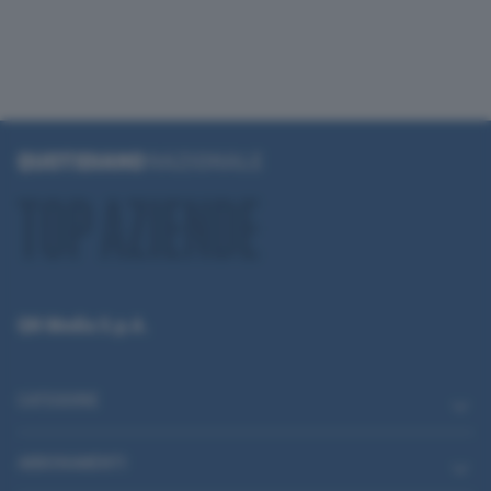
QN Media S.p.A.
CATEGORIE
ABBONAMENTI