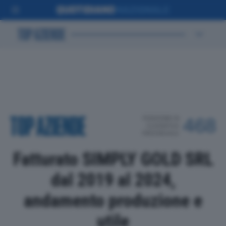
POSIZIONE IN
468
CLASSIFICA
PROVINCIALE
Fatturato SIMPLY GOLD SRL
dal 2019 al 2024,
andamento produzione e
utile