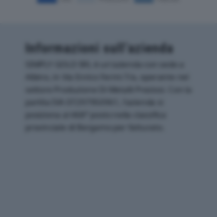
Informazioni sull’azienda
SIMPLY GOLD SRL è un'azienda con sede a
Albino, in Via Enrico Fermi 7/a, operante nel
settore Produzione Di Metalli Preziosi. Con la
partita IVA 07297950961, l'azienda si
posiziona al 468° posto nella classifica
provinciale di Bergamo per fatturato.