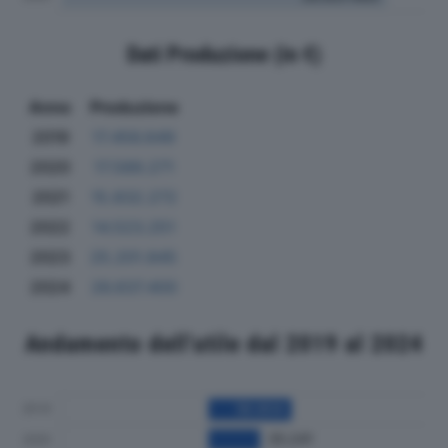
Dati Produzione (in €)
Anno
Produzione
2019
17.456.649
2020
17.589.271
2021
15.832.272
2022
14.523.251
2023
25.201.845
2024
26.637.400
Andamento dell'utile dal 2019 al 2024