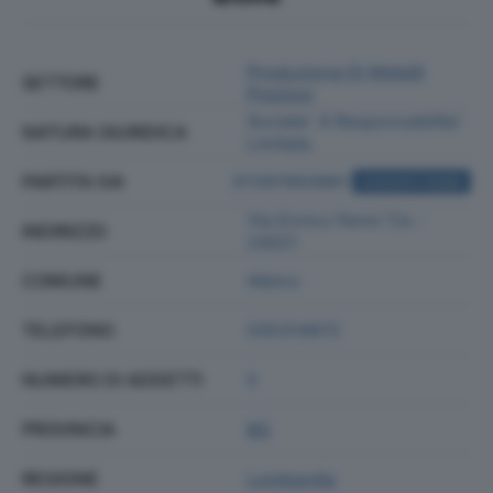
Produzione Di Metalli
SETTORE
Preziosi
Societa' A Responsabilita'
NATURA GIURIDICA
Limitata
PARTITA IVA
07297950961
ACQUISTA VISURA
Via Enrico Fermi 7/a -
INDIRIZZO
24021
COMUNE
Albino
TELEFONO
035314972
NUMERO DI ADDETTI
5
PROVINCIA
BG
REGIONE
Lombardia