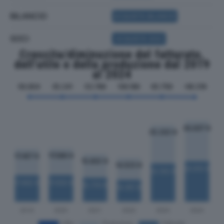
BILANCIO
ACQUISTA BILANCIO
SOCI
ACQUISTA SOCI
Crescita/diminuzione del fatturato,
dell'utile e della produzione dal 2019
al 2024