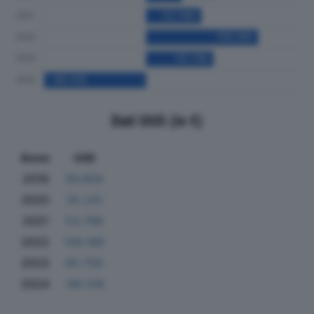
Dati Utili (in €)
Anno
Utili
2019
56.804
2020
35.241
2021
53.788
2022
109.186
2023
65.758
2024
-99.318