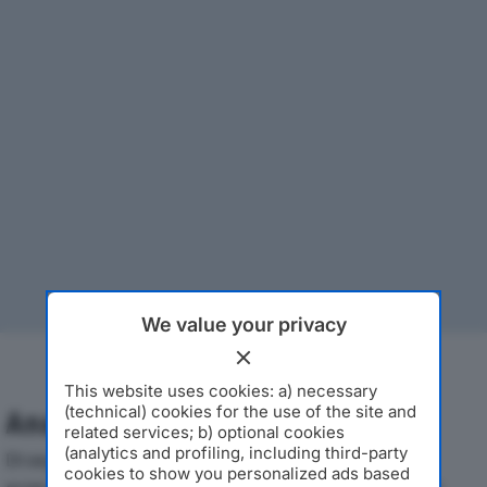
We value your privacy
This website uses cookies: a) necessary
(technical) cookies for the use of the site and
Analisi Economica 2019-2024
related services; b) optional cookies
(analytics and profiling, including third-party
Di seguito l'andamento dei principali indicatori
cookies to show you personalized ads based