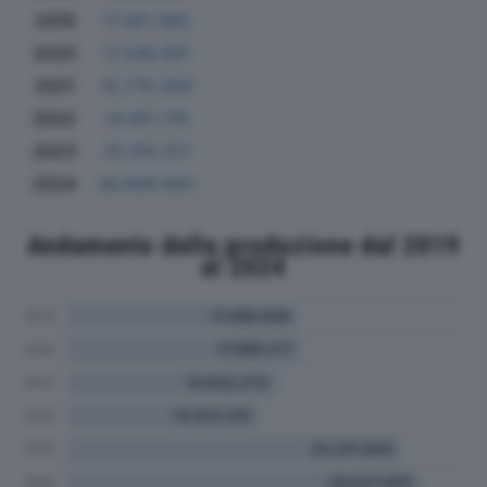
2019
17.401.585
2020
17.549.591
2021
15.770.304
2022
14.451.176
2023
25.150.017
2024
26.609.630
Andamento della produzione dal 2019
al 2024