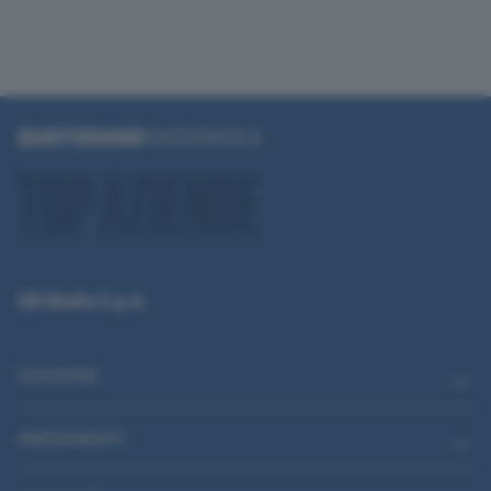
QN Media S.p.A.
CATEGORIE
ABBONAMENTI