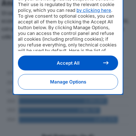
Analisi Economica 2019-2024
Their use is regulated by the relevant cookie
policy, which you can read
by clicking here
.
Di seguito l'andamento dei principali indicatori
To give consent to optional cookies, you can
economici di SILVETTI & BRUGALI SRLdal 2019 al 2024,
accept all of them by clicking the Accept All
button below. By clicking Manage Options,
con particolare attenzione a fatturato, produzione e
you can access the control panel and refuse
utile d'esercizio.
all cookies (including profiling cookies); if
you refuse everything, only technical cookies
will be used by default. Here is the list of
Andamento del fatturato dal 2019
providers
. Cookie consent will be stored and
al 2024
applied also to the other websites of
Accept All
Editoriale Nazionale and their subdomains. By
expressing your choice on this site, you will
therefore not be asked again on other
Manage Options
Editoriale Nazionale websites that use the
same consent management platform (CMP).
You can still modify or withdraw your choice
at any time through the “Privacy Settings”
section.