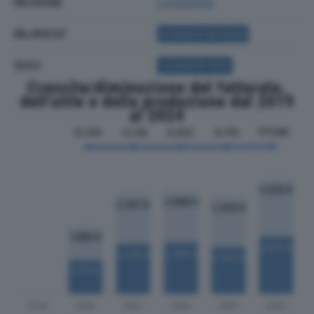
REGIONE
Lombardia
BILANCIO
ACQUISTA BILANCIO
SOCI
ACQUISTA SOCI
Crescita/diminuzione del fatturato,
dell'utile e della produzione dal 2019
al 2024