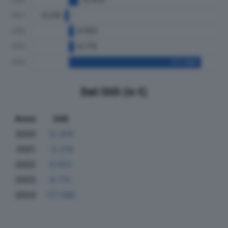
Dati Utili (in €)
Anno
Utili
2020
12.474
2021
-5.216
2022
6.553
2023
6.775
2024
177.396