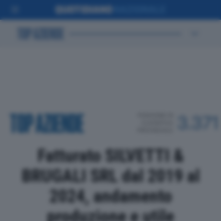
POSIZIONE IN
3.371
CLASSIFICA
PROVINCIALE
Fatturato SILVETTI &
BRUGALI SRL dal 2019 al
2024, andamento
produzione e utile