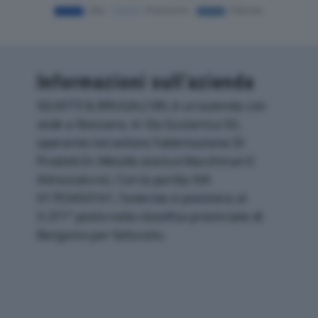
Informazioni sull’azienda
SILVETTI & BRUGALI SRL è un'azienda con
sede a Stezzano, in Via Guzzanica 50,
operante nel settore Fabbricazione Di
Prodotti In Metallo (esclusi Macchinari E
Attrezzature). Con la partita IVA
01703450161, l'azienda si posiziona al
3.371° posto nella classifica provinciale di
Bergamo per fatturato.