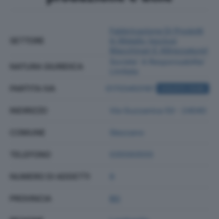
Fabbricazione Di Prodotti
SETTORE
In Metallo (esclusi
Macchinari E Attrezzature)
Societa' A Responsabilita'
NATURA GIURIDICA
Limitata
PARTITA IVA
01703450161
ACQUISTA VISURA
INDIRIZZO
Via Guzzanica 50 - 24040
COMUNE
Stezzano
TELEFONO
035593555
NUMERO DI ADDETTI
8
PROVINCIA
BG