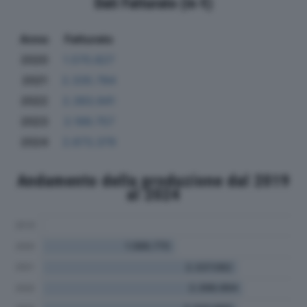
Dati Fatturato (in €)
Anno
Fatturato
2020
1.570.827
2021
2.335.784
2022
2.393.941
2023
2.199.757
2024
2.673.379
Andamento della produzione dal 2019
al 2024