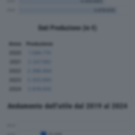
Dati Produzione (in €)
Anno
Produzione
2020
1.588.770
2021
2.337.082
2022
2.398.994
2023
2.333.693
2024
2.678.635
Andamento dell'utile dal 2019 al 2024