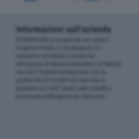
Informazioni sull’azienda
ROTRADE SRL è un'azienda con sede a
Chignolo D'isola, in Via Bedeschi 21,
operante nel settore Commercio
All'ingrosso Di Minerali Metalliferi, Di Metalli
Ferrosi E Prodotti Semilavorati. Con la
partita IVA 03197340163, l'azienda si
posiziona al 2.063° posto nella classifica
provinciale di Bergamo per fatturato.