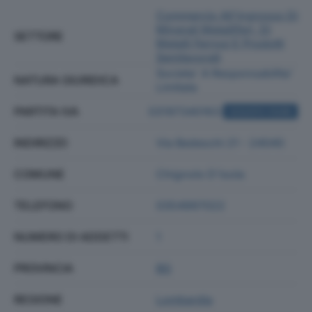
Commercio All'ingrosso Di
Minerali Metalliferi, Di
SETTORE
Metalli Ferrosi E Prodotti
Semilavorati
Societa' A Responsabilita'
NATURA GIURIDICA
Limitata
PARTITA IVA
03197340163
ACQUISTA VISURA
INDIRIZZO
Via Bedeschi 21 - 24040
COMUNE
Chignolo D'isola
TELEFONO
0354997022
NUMERO DI ADDETTI
1
PROVINCIA
BG
REGIONE
Lombardia