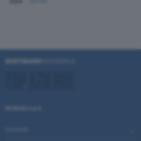
2024
237.107
QN Media S.p.A.
CATEGORIE