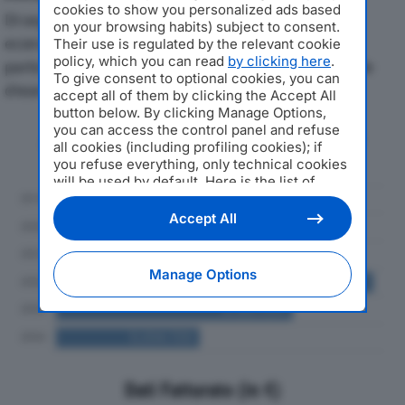
cookies to show you personalized ads based
Di seguito l'andamento dei principali indicatori
on your browsing habits) subject to consent.
economici di ROTRADE SRLdal 2019 al 2024, con
Their use is regulated by the relevant cookie
policy, which you can read
by clicking here
.
particolare attenzione a fatturato, produzione e utile
To give consent to optional cookies, you can
d'esercizio.
accept all of them by clicking the Accept All
button below. By clicking Manage Options,
you can access the control panel and refuse
Andamento del fatturato dal 2019
all cookies (including profiling cookies); if
al 2024
you refuse everything, only technical cookies
will be used by default. Here is the list of
providers
. Cookie consent will be stored and
applied also to the other websites of
Accept All
Editoriale Nazionale and their subdomains. By
expressing your choice on this site, you will
therefore not be asked again on other
Manage Options
Editoriale Nazionale websites that use the
same consent management platform (CMP).
You can still modify or withdraw your choice
at any time through the “Privacy Settings”
section.
Dati Fatturato (in €)