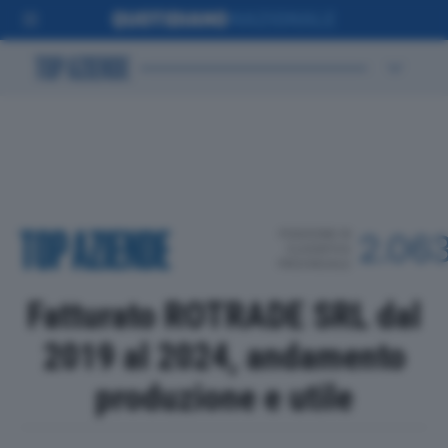
POSIZIONE IN
2.06
CLASSIFICA
PROVINCIALE
Fatturato ROTRADE SRL dal
2019 al 2024, andamento
produzione e utile