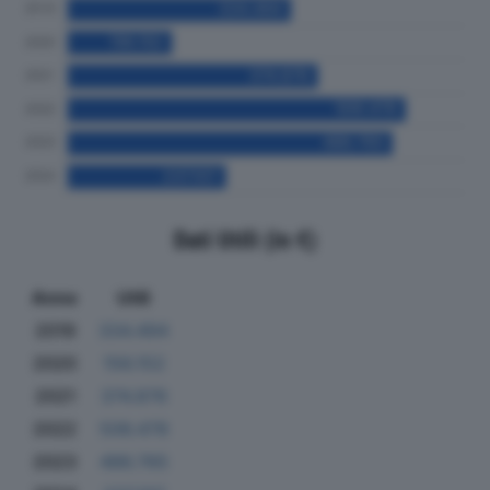
Dati Utili (in €)
Anno
Utili
2019
334.494
2020
156.152
2021
374.876
2022
506.478
2023
486.765