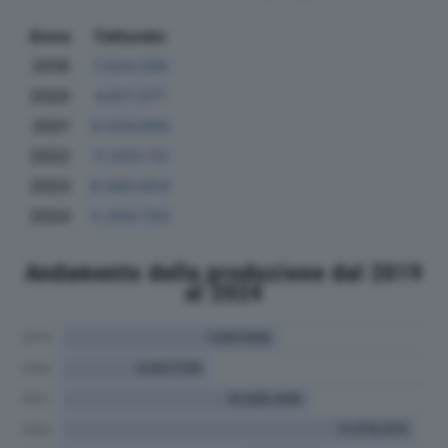
Anno
Fatturato
2019
7.024.289
2020
4.817.377
2021
8.034.660
2022
11.503.112
2023
8.580.654
2024
5.204.720
Andamento della produzione dal 2019
al 2024