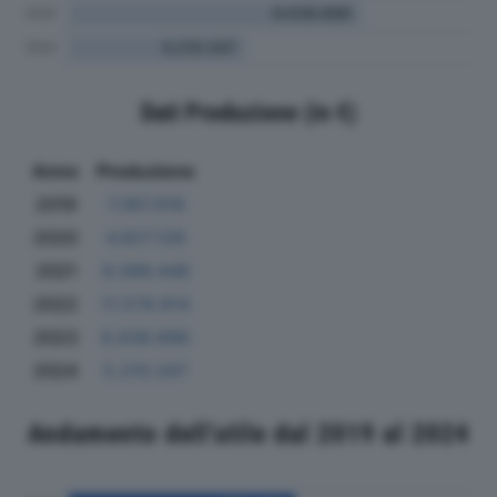
Dati Produzione (in €)
Anno
Produzione
2019
7.067.816
2020
4.827.128
2021
8.096.448
2022
11.579.914
2023
8.638.896
2024
5.210.347
Andamento dell'utile dal 2019 al 2024