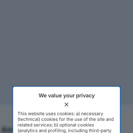
We value your privacy
This website uses cookies: a) necessary
(technical) cookies for the use of the site and
related services; b) optional cookies
Analisi Economica 2019-2024
(analytics and profiling, including third-party