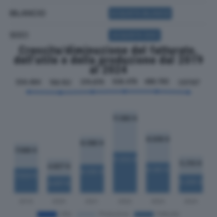
BILANCIO
ACQUISTA BILANCIO
SOCI
ACQUISTA SOCI
Crescita/diminuzione del fatturato,
dell'utile e della produzione dal 2019
al 2024