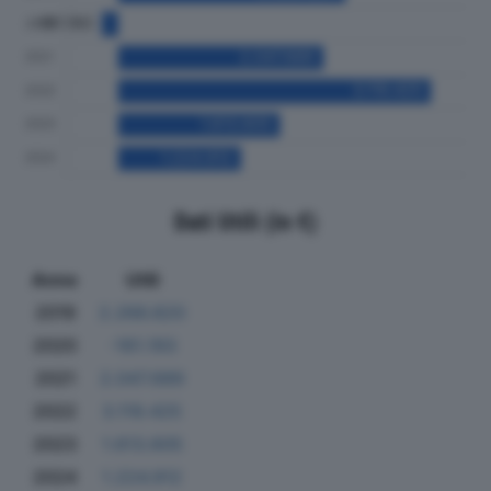
Dati Utili (in €)
Anno
Utili
2019
2.266.820
2020
-161.193
2021
2.047.689
2022
3.119.425
2023
1.613.605
2024
1.224.912