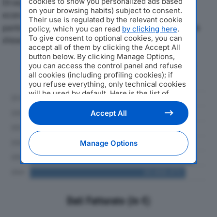
cookies to show you personalized ads based
Di seguito l'andamento dei principali indicatori
on your browsing habits) subject to consent.
economici di POZZONI SPAdal 2019 al 2024, con
Their use is regulated by the relevant cookie
particolare attenzione a fatturato, produzione e utile
policy, which you can read
by clicking here
.
To give consent to optional cookies, you can
d'esercizio.
accept all of them by clicking the Accept All
button below. By clicking Manage Options,
Andamento del fatturato dal 2019
you can access the control panel and refuse
al 2024
all cookies (including profiling cookies); if
you refuse everything, only technical cookies
will be used by default. Here is the list of
providers
. Cookie consent will be stored and
applied also to the other websites of
Accept All
Editoriale Nazionale and their subdomains. By
expressing your choice on this site, you will
therefore not be asked again on other
Manage Options
Editoriale Nazionale websites that use the
same consent management platform (CMP).
You can still modify or withdraw your choice
at any time through the “Privacy Settings”
section.
Dati Fatturato (in €)