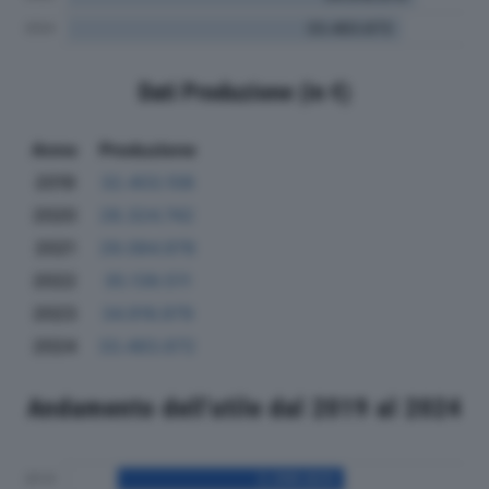
Dati Produzione (in €)
Anno
Produzione
2019
32.403.108
2020
28.324.742
2021
29.084.978
2022
35.139.511
2023
34.916.979
2024
33.483.672
Andamento dell'utile dal 2019 al 2024