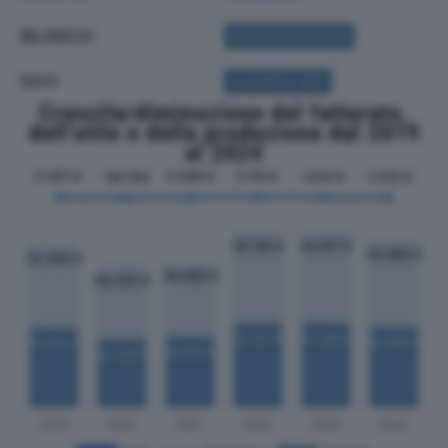
BILANCIO
ACQUISTA BILANCIO
SOCI
ACQUISTA SOCI
Crescita/diminuzione del fatturato,
dell'utile e della produzione dal 2019
al 2024