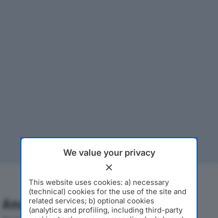
We value your privacy
This website uses cookies: a) necessary
(technical) cookies for the use of the site and
related services; b) optional cookies
Analisi Economica 2019-2024
(analytics and profiling, including third-party