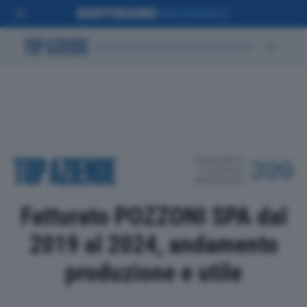
POSIZIONE IN
399
CLASSIFICA
PROVINCIALE
Fatturato POZZONI SPA dal
2019 al 2024, andamento
produzione e utile