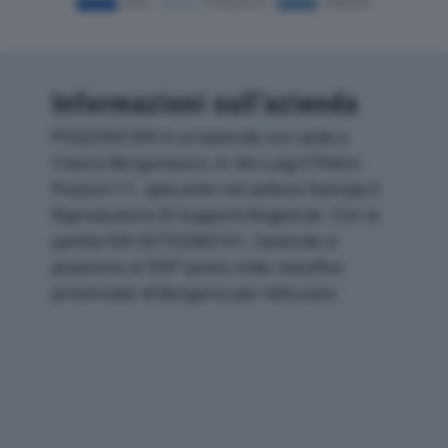
Informazioni sull’azienda
POZZONI SPA è un'azienda con sede a
Cisano Bergamasco, in Via Luigi E Pietro
Pozzoni 11, operante nel settore Stampa E
Riproduzione Di Supporti Registrati. Con la
partita IVA 02732060161, l'azienda si
posiziona al 399° posto nella classifica
provinciale di Bergamo per fatturato.