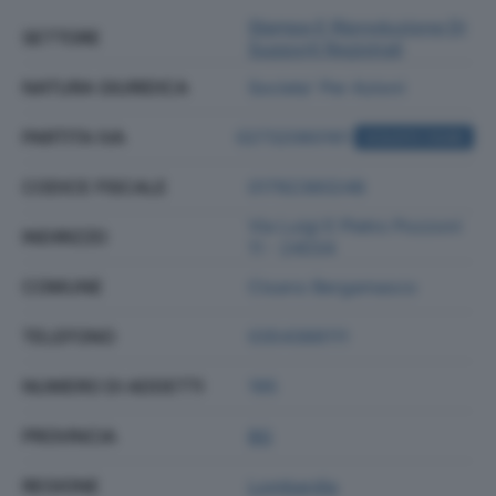
Stampa E Riproduzione Di
SETTORE
Supporti Registrati
NATURA GIURIDICA
Societa' Per Azioni
PARTITA IVA
02732060161
ACQUISTA VISURA
CODICE FISCALE
01792360248
Via Luigi E Pietro Pozzoni
INDIRIZZO
11 - 24034
COMUNE
Cisano Bergamasco
TELEFONO
0354366111
NUMERO DI ADDETTI
195
PROVINCIA
BG
REGIONE
Lombardia