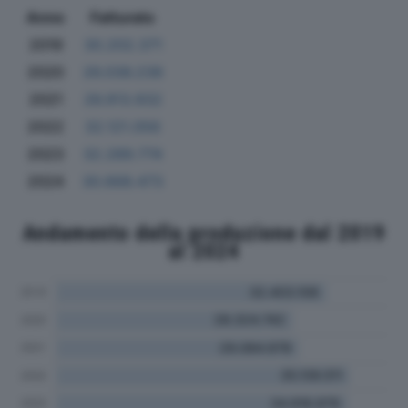
Anno
Fatturato
2019
30.202.371
2020
26.036.236
2021
26.913.932
2022
32.121.056
2023
32.289.774
2024
30.668.473
Andamento della produzione dal 2019
al 2024