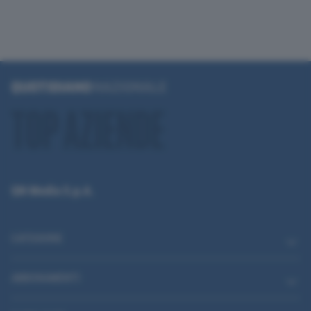
QN Media S.p.A.
CATEGORIE
ABBONAMENTI