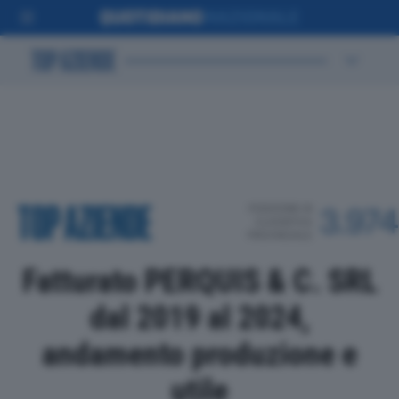
POSIZIONE IN
3.974
CLASSIFICA
PROVINCIALE
Fatturato PERQUIS & C. SRL
dal 2019 al 2024,
andamento produzione e
utile