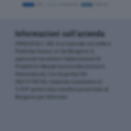
Informazioni sull’azienda
PERQUIS & C. SRL è un'azienda con sede a
Pontirolo Nuovo, in Via Bergamo 3,
operante nel settore Fabbricazione Di
Prodotti In Metallo (esclusi Macchinari E
Attrezzature). Con la partita IVA
00215190166, l'azienda si posiziona al
3.974° posto nella classifica provinciale di
Bergamo per fatturato.