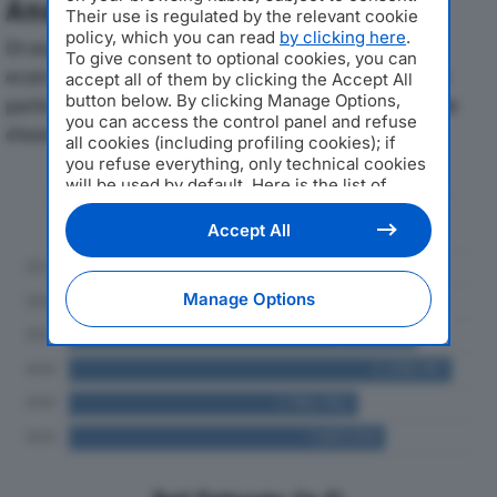
Analisi Economica 2019-2024
Their use is regulated by the relevant cookie
policy, which you can read
by clicking here
.
Di seguito l'andamento dei principali indicatori
To give consent to optional cookies, you can
economici di PERQUIS & C. SRLdal 2019 al 2024, con
accept all of them by clicking the Accept All
button below. By clicking Manage Options,
particolare attenzione a fatturato, produzione e utile
you can access the control panel and refuse
d'esercizio.
all cookies (including profiling cookies); if
you refuse everything, only technical cookies
will be used by default. Here is the list of
Andamento del fatturato dal 2019
providers
. Cookie consent will be stored and
al 2024
applied also to the other websites of
Accept All
Editoriale Nazionale and their subdomains. By
expressing your choice on this site, you will
therefore not be asked again on other
Manage Options
Editoriale Nazionale websites that use the
same consent management platform (CMP).
You can still modify or withdraw your choice
at any time through the “Privacy Settings”
section.