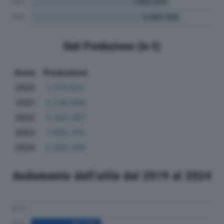
Dati Produzione (in €)
Anno
Produzione
2020
1.374.553
2021
2.238.889
2022
2.422.407
2023
1.902.319
2024
2.060.259
Andamento dell'utile dal 2019 al 2024