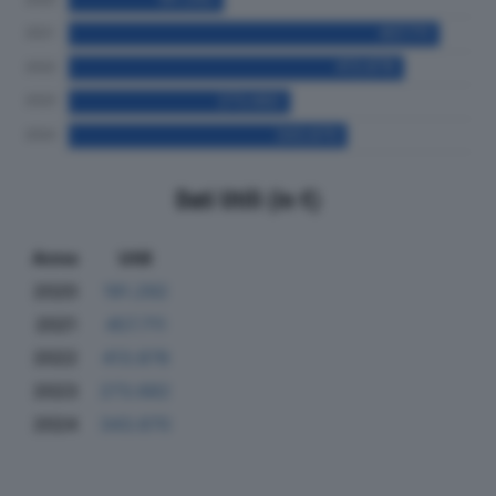
Dati Utili (in €)
Anno
Utili
2020
191.292
2021
457.711
2022
413.878
2023
273.682
2024
343.670