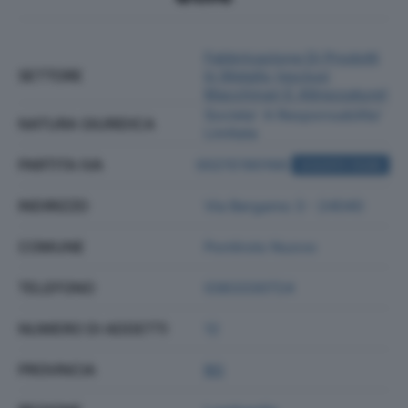
Fabbricazione Di Prodotti
SETTORE
In Metallo (esclusi
Macchinari E Attrezzature)
Societa' A Responsabilita'
NATURA GIURIDICA
Limitata
PARTITA IVA
00215190166
ACQUISTA VISURA
INDIRIZZO
Via Bergamo 3 - 24040
COMUNE
Pontirolo Nuovo
TELEFONO
0363330724
NUMERO DI ADDETTI
12
PROVINCIA
BG