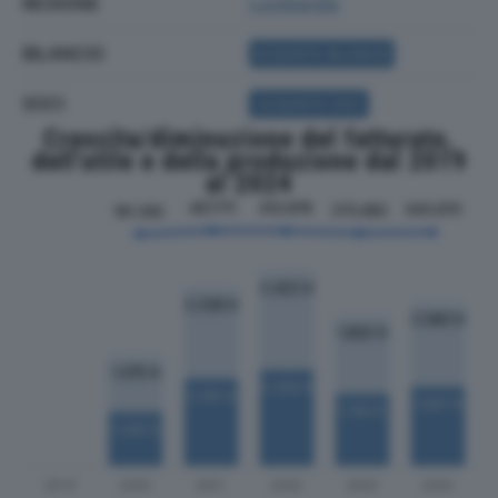
REGIONE
Lombardia
BILANCIO
ACQUISTA BILANCIO
SOCI
ACQUISTA SOCI
Crescita/diminuzione del fatturato,
dell'utile e della produzione dal 2019
al 2024