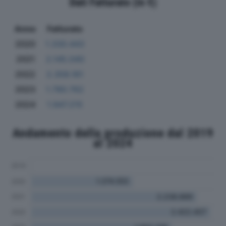
Dati Fatturato (in €)
Anno
Fatturato
2020
1.330.443
2021
2.145.040
2022
2.358.161
2023
1.780.762
2024
1.947.215
Andamento della produzione dal 2019
al 2024