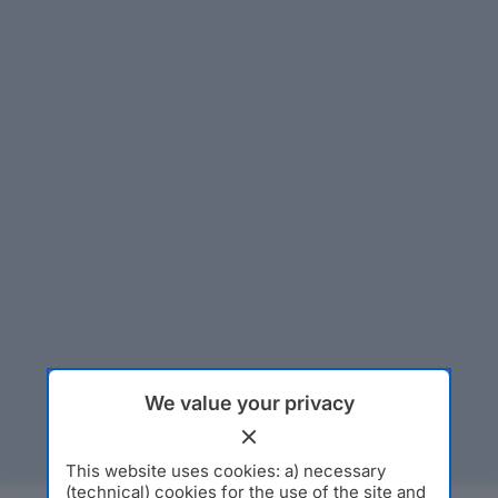
We value your privacy
This website uses cookies: a) necessary
(technical) cookies for the use of the site and