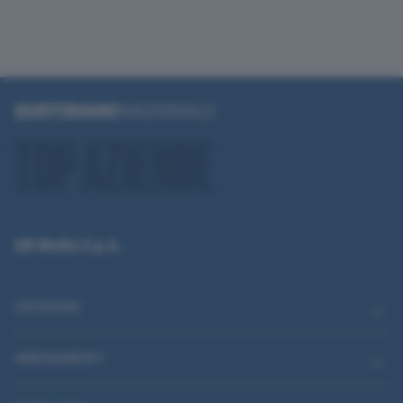
QN Media S.p.A.
CATEGORIE
ABBONAMENTI