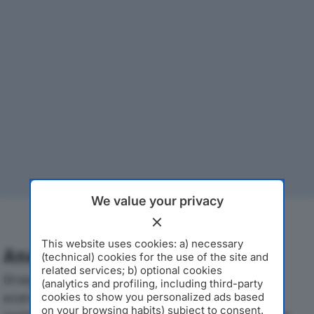
We value your privacy
This website uses cookies: a) necessary
Analisi Economica 2019-2024
(technical) cookies for the use of the site and
related services; b) optional cookies
Di seguito l'andamento dei principali indicatori
(analytics and profiling, including third-party
economici di O.M.A.R. SRLdal 2019 al 2024, con
cookies to show you personalized ads based
on your browsing habits) subject to consent.