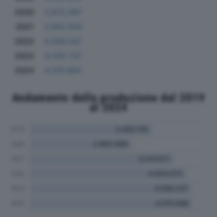
2020
2.672.597
2021
3.902.830
2022
4.209.037
2023
4.335.737
2024
4.310.603
Andamento della produzione dal 2019
al 2024