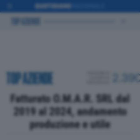
POSIZIONE IN
2.39
CLASSIFICA
PROVINCIALE
Fatturato O.M.A.R. SRL dal
2019 al 2024, andamento
produzione e utile