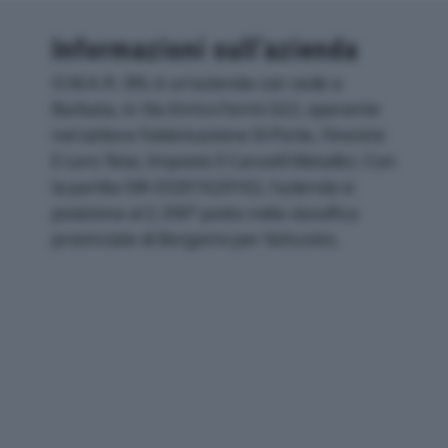
Informazioni sull’azienda
O.M.A.R. SRL è un'azienda con sede a
Barbata, in Via Enrico Fermi 322, operante
nel settore Fabbricazione Di Porte, Finestre
E Loro Telai, Imposte E Cancelli Metallici. Con
la partita IVA 03201620162, l'azienda si
posiziona al 2.390° posto nella classifica
provinciale di Bergamo per fatturato.