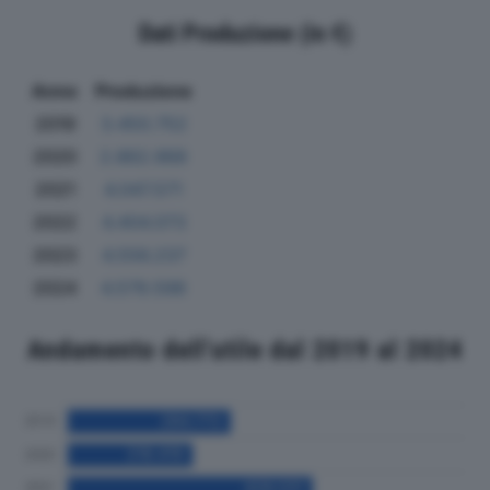
Dati Produzione (in €)
Anno
Produzione
2019
3.450.752
2020
2.862.968
2021
4.047.571
2022
4.404.073
2023
4.556.237
2024
4.579.598
Andamento dell'utile dal 2019 al 2024