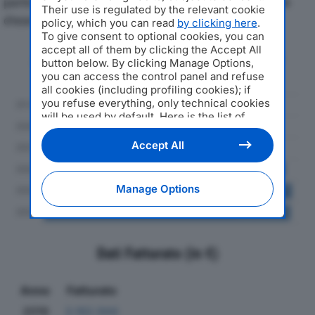
particolare attenzione a fatturato, produzione e utile
Their use is regulated by the relevant cookie
d'esercizio.
policy, which you can read
by clicking here
.
To give consent to optional cookies, you can
accept all of them by clicking the Accept All
Andamento del fatturato dal 2019
button below. By clicking Manage Options,
al 2024
you can access the control panel and refuse
all cookies (including profiling cookies); if
you refuse everything, only technical cookies
will be used by default. Here is the list of
providers
. Cookie consent will be stored and
applied also to the other websites of
Accept All
Editoriale Nazionale and their subdomains. By
expressing your choice on this site, you will
therefore not be asked again on other
Manage Options
Editoriale Nazionale websites that use the
same consent management platform (CMP).
You can still modify or withdraw your choice
at any time through the “Privacy Settings”
section.
Dati Fatturato (in €)
Anno
Fatturato
2019
3.162.944