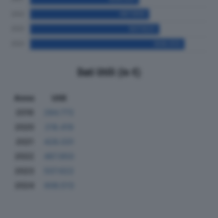
Dati Utili (in €)
Anno
Utili
2019
284.772
2020
218.419
2021
428.031
2022
467.850
2023
507.622
2024
606.513