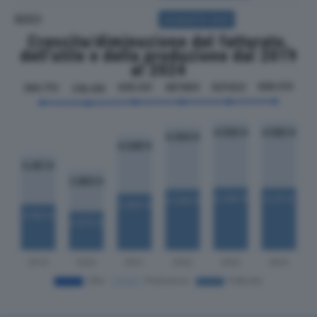
SOCI
ACQUISTA SOCI
Crescita/diminuzione del fatturato,
dell'utile e della produzione dal 2019
al 2024