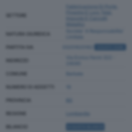
Fabbricazione Di Porte,
Finestre E Loro Telai,
SETTORE
Imposte E Cancelli
Metallici
Societa' A Responsabilita'
NATURA GIURIDICA
Limitata
PARTITA IVA
03201620162
ACQUISTA VISURA
Via Enrico Fermi 322 -
INDIRIZZO
24040
COMUNE
Barbata
NUMERO DI ADDETTI
16
PROVINCIA
BG
REGIONE
Lombardia
BILANCIO
ACQUISTA BILANCIO