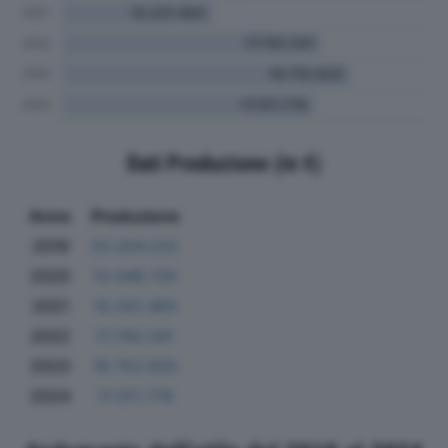
Dati Produzione (in €)
Anno
Produzione
2019
23.324.222
2020
13.048.725
2021
10.331.493
2022
17.743.341
2023
19.752.625
2024
17.311.778