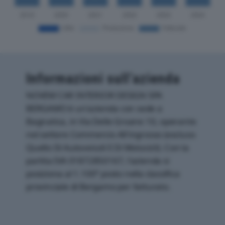
Informazioni sull’azienda
NOVEM CAR INTERIOR DESIGN SPA
BERGAMO è un'azienda con sede a
Bagnatica, in Via Delle Groane 10, operante
nel settore Commercio All'ingrosso (escluso
Quello Di Autoveicoli E Di Motocicli). Con la
partita IVA 01872850167, l'azienda si
posiziona al 1.100° posto nella classifica
provinciale di Bergamo per fatturato.