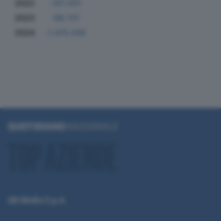
2022
-351.631
2023
-68.701
2024
-1.475.556
QN Media S.p.A.