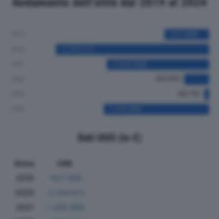
Andamento dell'utile dal 2019 al 2024
Dati Utili (in €)
Anno
Utili
2019
-627.386
2020
-2.144.072
2021
-1.430.968