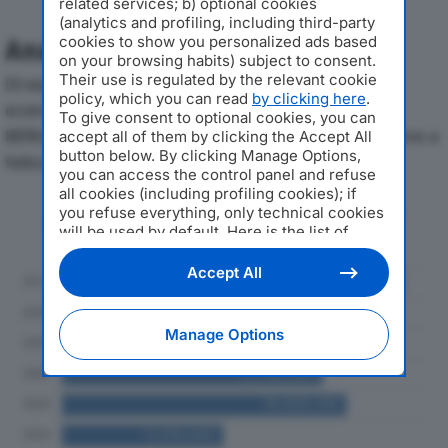
related services; b) optional cookies
(analytics and profiling, including third-party
cookies to show you personalized ads based
Analisi Economica 2019-2024
on your browsing habits) subject to consent.
Their use is regulated by the relevant cookie
Di seguito l'andamento dei principali indicatori
policy, which you can read
by clicking here
.
economici di NOVEM CAR INTERIOR DESIGN SPA
To give consent to optional cookies, you can
BERGAMOdal 2019 al 2024, con particolare attenzione a
accept all of them by clicking the Accept All
button below. By clicking Manage Options,
fatturato, produzione e utile d'esercizio.
you can access the control panel and refuse
all cookies (including profiling cookies); if
Andamento del fatturato dal 2019
you refuse everything, only technical cookies
will be used by default. Here is the list of
al 2024
providers
. Cookie consent will be stored and
applied also to the other websites of
Accept All
Editoriale Nazionale and their subdomains. By
expressing your choice on this site, you will
therefore not be asked again on other
Manage Options
Editoriale Nazionale websites that use the
same consent management platform (CMP).
You can still modify or withdraw your choice
at any time through the “Privacy Settings”
section.