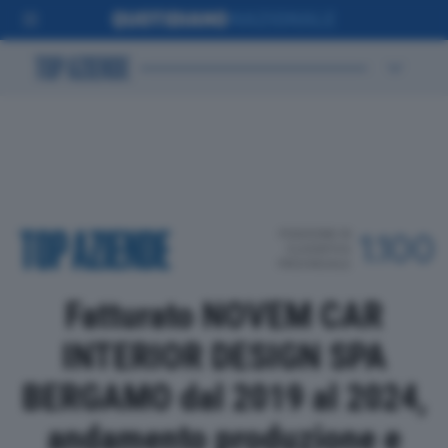
POSIZIONE IN
1.100
CLASSIFICA
PROVINCIALE
Fatturato NOVEM CAR
INTERIOR DESIGN SPA
BERGAMO dal 2019 al 2024,
andamento produzione e