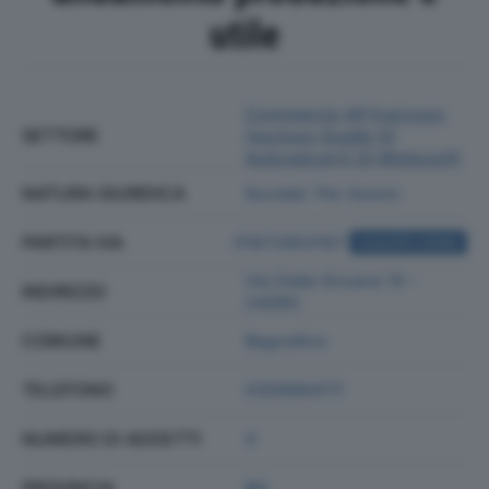
utile
Commercio All'ingrosso
SETTORE
(escluso Quello Di
Autoveicoli E Di Motocicli)
NATURA GIURIDICA
Societa' Per Azioni
PARTITA IVA
01872850167
ACQUISTA VISURA
Via Delle Groane 10 -
INDIRIZZO
24060
COMUNE
Bagnatica
TELEFONO
0356664111
NUMERO DI ADDETTI
4
PROVINCIA
BG