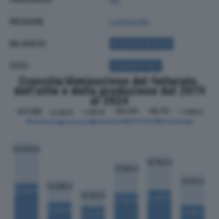
REGIONE
Lombardia
BILANCIO
ACQUISTA BILANCIO
SOCI
ACQUISTA SOCI
Crescita/diminuzione del fatturato,
dell'utile e della produzione dal 2019
al 2024