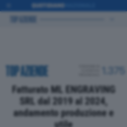
POSIZIONE IN
1.375
CLASSIFICA
PROVINCIALE
Fatturato ML ENGRAVING
SRL dal 2019 al 2024,
andamento produzione e
utile