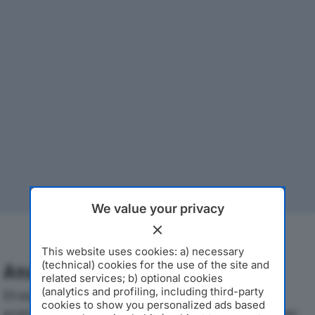
We value your privacy
This website uses cookies: a) necessary
(technical) cookies for the use of the site and
Analisi Economica 2019-2024
related services; b) optional cookies
(analytics and profiling, including third-party
Di seguito l'andamento dei principali indicatori
cookies to show you personalized ads based
economici di ML ENGRAVING SRLdal 2019 al 2024, con