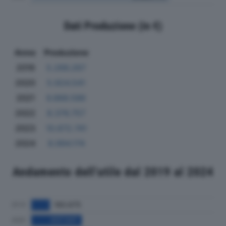
Dati Produzione (in €)
Anno
Produzione
2019
5.266.267
2020
5.924.541
2021
6.866.586
2022
8.376.757
2023
10.672.741
2024
8.994.174
Andamento dell'utile dal 2019 al 2024