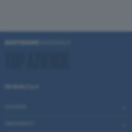
QN Media S.p.A.
CATEGORIE
ABBONAMENTI