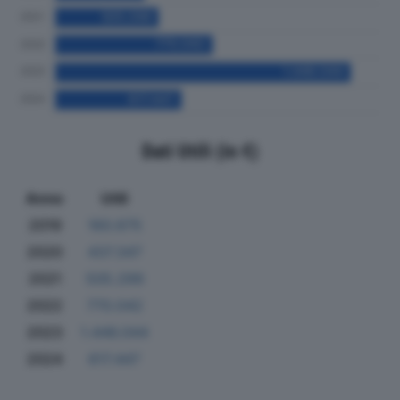
Dati Utili (in €)
Anno
Utili
2019
160.675
2020
437.347
2021
505.299
2022
770.042
2023
1.446.044
2024
617.447