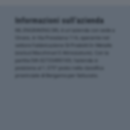
Informazioni sull’azienda
ML ENGRAVING SRL è un'azienda con sede a
Onore, in Via Presolana 114, operante nel
settore Fabbricazione Di Prodotti In Metallo
(esclusi Macchinari E Attrezzature). Con la
partita IVA 02733490169, l'azienda si
posiziona al 1.375° posto nella classifica
provinciale di Bergamo per fatturato.