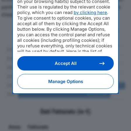
on your browsing habits) subject to consent.
particolare attenzione a fatturato, produzione e utile
Their use is regulated by the relevant cookie
policy, which you can read
by clicking here
.
d'esercizio.
To give consent to optional cookies, you can
accept all of them by clicking the Accept All
button below. By clicking Manage Options,
Andamento del fatturato dal 2019
you can access the control panel and refuse
al 2024
all cookies (including profiling cookies); if
you refuse everything, only technical cookies
will be used by default. Here is the list of
providers
. Cookie consent will be stored and
applied also to the other websites of
Accept All
Editoriale Nazionale and their subdomains. By
expressing your choice on this site, you will
therefore not be asked again on other
Manage Options
Editoriale Nazionale websites that use the
same consent management platform (CMP).
You can still modify or withdraw your choice
at any time through the “Privacy Settings”
section.
Dati Fatturato (in €)
Anno
Fatturato