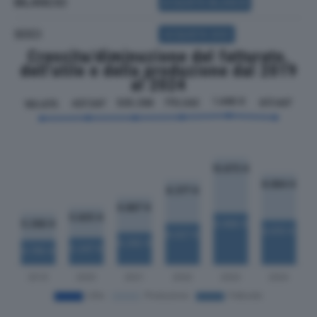
BILANCIO
ACQUISTA BILANCIO
SOCI
ACQUISTA SOCI
Crescita/diminuzione del fatturato,
dell'utile e della produzione dal 2019
al 2024