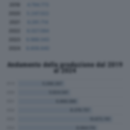
2019
4.794.773
2020
5.247.022
2021
6.291.714
2022
8.027.094
2023
9.988.043
2024
8.609.640
Andamento della produzione dal 2019
al 2024