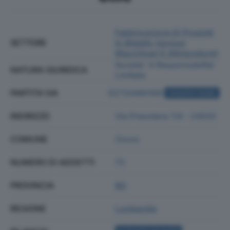
Fabbricazione Di Prodotti
SETTORE
In Metallo (esclusi
Macchinari E Attrezzature)
Societa' A Responsabilita'
NATURA GIURIDICA
Limitata
PARTITA IVA
02733490169
ACQUISTA VISURA
INDIRIZZO
Via Presolana 114 - 24020
COMUNE
Onore
NUMERO DI ADDETTI
73
PROVINCIA
BG
REGIONE
Lombardia