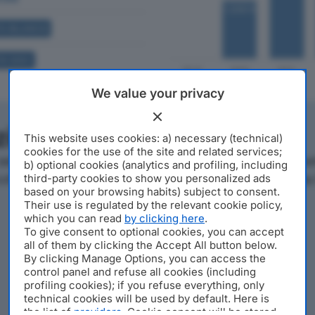
A BILANCIO
A SOCI
We value your privacy
azienda
This website uses cookies: a) necessary (technical)
cookies for the use of the site and related services;
ede a Gorle, in Via Maestri Del Lavoro 25, operante nel se
b) optional cookies (analytics and profiling, including
cchiature Per Uso Domestico Non Elettriche. Con la parti
third-party cookies to show you personalized ads
based on your browsing habits) subject to consent.
Their use is regulated by the relevant cookie policy,
which you can read
by clicking here
.
To give consent to optional cookies, you can accept
all of them by clicking the Accept All button below.
By clicking Manage Options, you can access the
control panel and refuse all cookies (including
profiling cookies); if you refuse everything, only
technical cookies will be used by default. Here is
the list of
providers
. Cookie consent will be stored