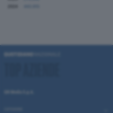
2024
443.910
QN Media S.p.A.
CATEGORIE