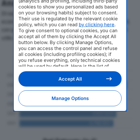
(analytics and profiling, including third-party
Analisi Economica 2019-2024
cookies to show you personalized ads based
on your browsing habits) subject to consent.
Di seguito l'andamento dei principali indicatori
Their use is regulated by the relevant cookie
economici di MATACHANA ITALY SRLdal 2019 al 2024,
policy, which you can read
by clicking here
.
con particolare attenzione a fatturato, produzione e
To give consent to optional cookies, you can
accept all of them by clicking the Accept All
utile d'esercizio.
button below. By clicking Manage Options,
you can access the control panel and refuse
Andamento del fatturato dal 2019
all cookies (including profiling cookies); if
al 2024
you refuse everything, only technical cookies
will be used by default. Here is the list of
providers
. Cookie consent will be stored and
applied also to the other websites of
Accept All
Editoriale Nazionale and their subdomains. By
expressing your choice on this site, you will
therefore not be asked again on other
Manage Options
Editoriale Nazionale websites that use the
same consent management platform (CMP).
You can still modify or withdraw your choice
at any time through the “Privacy Settings”
section.