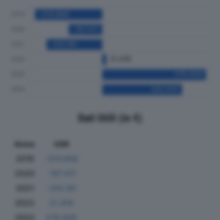
Dati Utili (in €)
Anno
Utili
2019
-374.869
2020
-187.411
2021
-310.181
2022
21.419
2023
576.939