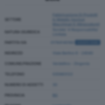
Fabbricazione Di Prodotti
SETTORE
In Metallo (esclusi
Macchinari E Attrezzature)
Societa' A Responsabilita'
NATURA GIURIDICA
Limitata
PARTITA IVA
01784140160
ACQUISTA VISURA
INDIRIZZO
Viale Berlino 6 - 24040
COMUNE/FRAZIONE
Verdellino - Zingonia
TELEFONO
035883122
NUMERO DI ADDETTI
30
PROVINCIA
BG