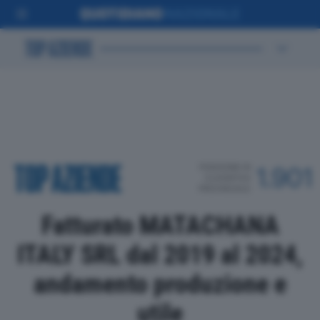
POSIZIONE IN
1.901
CLASSIFICA
PROVINCIALE
Fatturato MATACHANA
ITALY SRL dal 2019 al 2024,
andamento produzione e
utile