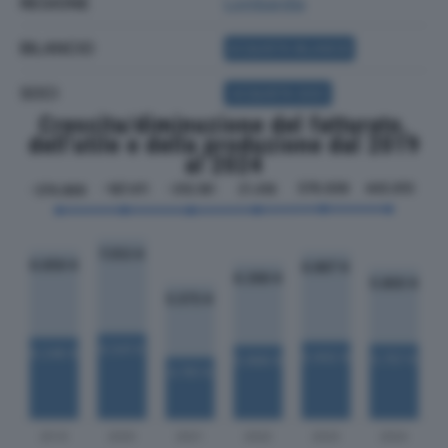
REGIONE
Lombardia
BILANCIO
ACQUISTA BILANCIO
SOCI
ACQUISTA SOCI
Crescita/diminuzione del fatturato,
dell'utile e della produzione dal 2019
al 2024