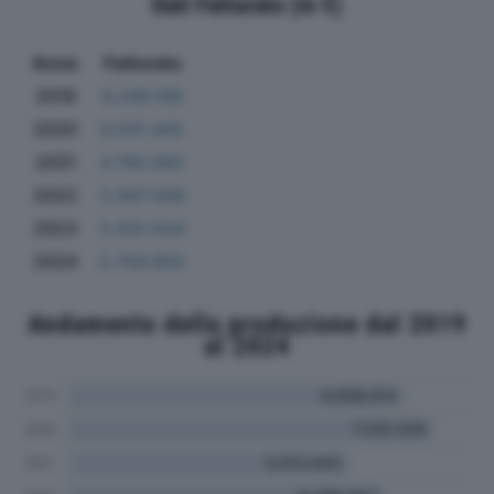
Dati Fatturato (in €)
Anno
Fatturato
2019
6.246.196
2020
6.541.445
2021
4.760.992
2022
5.667.568
2023
5.931.634
2024
5.756.803
Andamento della produzione dal 2019
al 2024