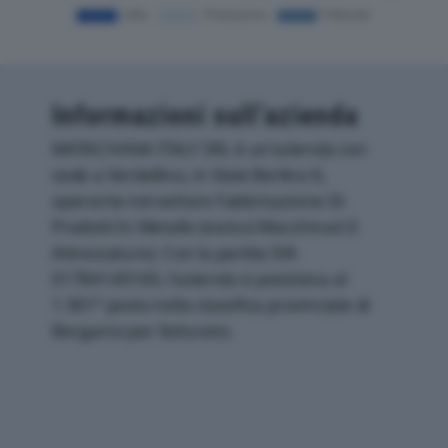
Informazioni sull’azienda
MATACHANA ITALY SRL è un'azienda con
sede a Verdellino, in Viale Berlino 6,
operante nel settore Fabbricazione Di
Prodotti In Metallo (esclusi Macchinari E
Attrezzature). Con la partita IVA
01784140160, l'azienda si posiziona al
1.901° posto nella classifica provinciale di
Bergamo per fatturato.