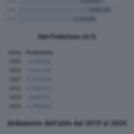
Dati Produzione (in €)
Anno
Produzione
2019
6.658.614
2020
7.252.528
2021
5.572.643
2022
6.269.427
2023
6.866.761
2024
5.799.508
Andamento dell'utile dal 2019 al 2024