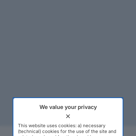
We value your privacy
This website uses cookies: a) necessary
(technical) cookies for the use of the site and