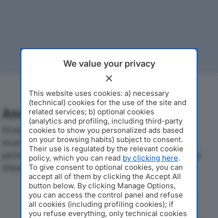
We value your privacy
This website uses cookies: a) necessary
(technical) cookies for the use of the site and
Analisi Economica 2019-2024
related services; b) optional cookies
(analytics and profiling, including third-party
Di seguito l'andamento dei principali indicatori
cookies to show you personalized ads based
on your browsing habits) subject to consent.
economici di LEAPLAST SRLdal 2019 al 2024, con
Their use is regulated by the relevant cookie
particolare attenzione a fatturato, produzione e utile
policy, which you can read
by clicking here
.
d'esercizio.
To give consent to optional cookies, you can
accept all of them by clicking the Accept All
button below. By clicking Manage Options,
Andamento del fatturato dal 2019
you can access the control panel and refuse
al 2024
all cookies (including profiling cookies); if
you refuse everything, only technical cookies