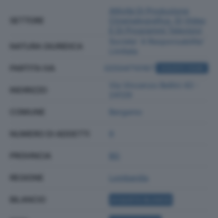
Attività Di Produzione
SETTORE
Cinematografica, Di Video
E Di Programmi Televisivi
Societa' A Responsabilita'
NATURA GIURIDICA
Limitata
PARTITA IVA
02504710167
ACQUISTA VISURA
Via Vincenzo Bellini 43 -
INDIRIZZO
24129
COMUNE
Bergamo
NUMERO DI ADDETTI
8
PROVINCIA
BG
REGIONE
Lombardia
BILANCIO
ACQUISTA BILANCIO