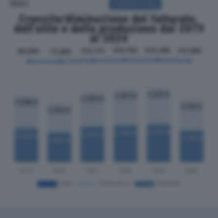
SOCI
ACQUISTA SOCI
Crescita/diminuzione del fatturato,
dell'utile e della produzione dal 2019
al 2024