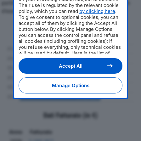
particolare attenzione a fatturato, produzione e utile
Their use is regulated by the relevant cookie
d'esercizio.
policy, which you can read
by clicking here
.
To give consent to optional cookies, you can
accept all of them by clicking the Accept All
Andamento del fatturato dal 2019
button below. By clicking Manage Options,
al 2024
you can access the control panel and refuse
all cookies (including profiling cookies); if
you refuse everything, only technical cookies
will be used by default. Here is the list of
providers
. Cookie consent will be stored and
applied also to the other websites of
Accept All
Editoriale Nazionale and their subdomains. By
expressing your choice on this site, you will
therefore not be asked again on other
Manage Options
Editoriale Nazionale websites that use the
same consent management platform (CMP).
You can still modify or withdraw your choice
at any time through the “Privacy Settings”
section.
Dati Fatturato (in €)
Anno
Fatturato