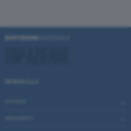
QN Media S.p.A.
CATEGORIE
ABBONAMENTI