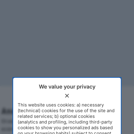
We value your privacy
This website uses cookies: a) necessary
Analisi Economica 2019-2024
(technical) cookies for the use of the site and
related services; b) optional cookies
Di seguito l'andamento dei principali indicatori
(analytics and profiling, including third-party
cookies to show you personalized ads based
economici di LA SFINGE SRLdal 2019 al 2024, con
on your browsing habits) subject to consent.