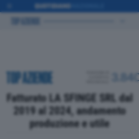
POSIZIONE IN
3.84
CLASSIFICA
PROVINCIALE
Fatturato LA SFINGE SRL dal
2019 al 2024, andamento
produzione e utile