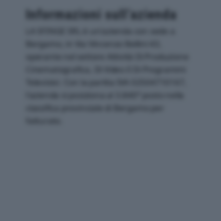
Informazioni sull’azienda
LA SFINGE SRL è un'azienda con sede a
Bergamo, in Via Vincenzo Bellini 43,
operante nel settore Attività Di Produzione
Cinematografica, Di Video E Di Programmi
Televisivi. Con la partita IVA 02504710167,
l'azienda si posiziona al 3.840° posto nella
classifica provinciale di Bergamo per
fatturato.