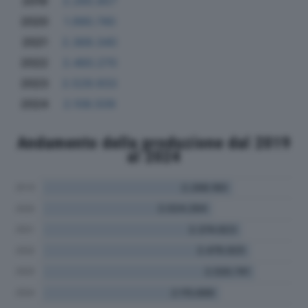
2019
2.265.857
2020
1.990.740
2021
2.369.340
2022
2.460.270
2023
2.529.933
2024
2.108.509
Andamento della produzione dal 2019
al 2024