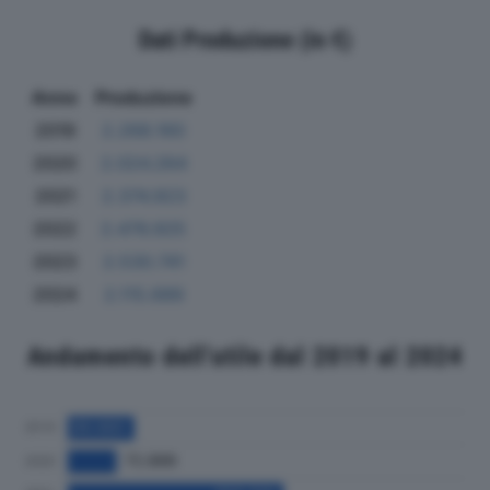
Dati Produzione (in €)
Anno
Produzione
2019
2.268.160
2020
2.024.264
2021
2.374.923
2022
2.476.925
2023
2.530.741
2024
2.115.689
Andamento dell'utile dal 2019 al 2024