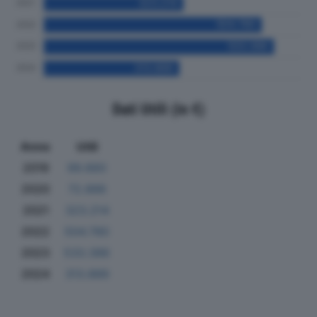
Dati Utili (in €)
Anno
Utili
2019
99.660
2020
72.886
2021
323.214
2022
504.780
2023
533.386
2024
313.889