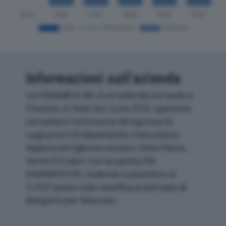
Informazioni sull’azienda
LA CERAMICA SRL è un'azienda con sede a
Clusone, in Viale San Lucio 37/4, operante
nel settore Commercio All'ingrosso Di
Legname E Di Materiali Da Costruzione,
Apparecchi Igienico-sanitari, Vetro Piano,
Vernici E Colori. Con la partita IVA
04346850169, l'azienda si posiziona al
3.733° posto nella classifica provinciale di
Bergamo per fatturato.