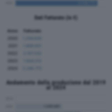
Dati Fatturato (in €)
Anno
Fatturato
2020
1.256.630
2021
1.809.631
2022
2.107.232
2023
1.944.212
2024
2.240.772
Andamento della produzione dal 2019
al 2024