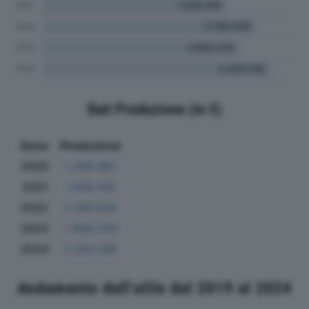
Dati Produzione (in €)
Anno
Produzione
2020
1.269.981
2021
1.816.419
2022
2.108.528
2023
1.949.243
2024
2.250.106
Andamento dell'utile dal 2019 al 2024