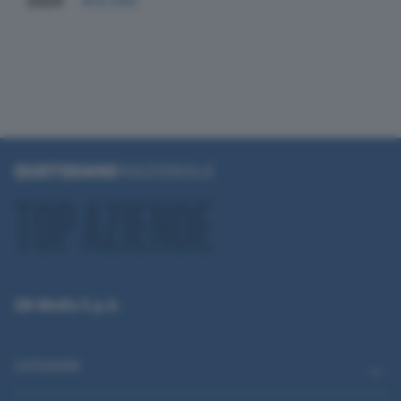
2024
413.543
QN Media S.p.A.
CATEGORIE