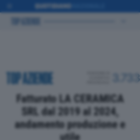
POSIZIONE IN
3.73
CLASSIFICA
PROVINCIALE
Fatturato LA CERAMICA
SRL dal 2019 al 2024,
andamento produzione e
utile