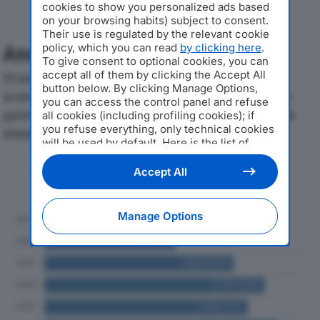
cookies to show you personalized ads based
on your browsing habits) subject to consent.
Their use is regulated by the relevant cookie
policy, which you can read
by clicking here
.
Analisi Economica 2019-2024
To give consent to optional cookies, you can
accept all of them by clicking the Accept All
Di seguito l'andamento dei principali indicatori
button below. By clicking Manage Options,
economici di LA CERAMICA SRLdal 2019 al 2024, con
you can access the control panel and refuse
particolare attenzione a fatturato, produzione e utile
all cookies (including profiling cookies); if
you refuse everything, only technical cookies
d'esercizio.
will be used by default. Here is the list of
providers
. Cookie consent will be stored and
applied also to the other websites of
Andamento del fatturato dal 2019
Accept All
Editoriale Nazionale and their subdomains. By
al 2024
expressing your choice on this site, you will
therefore not be asked again on other
Manage Options
Editoriale Nazionale websites that use the
same consent management platform (CMP).
You can still modify or withdraw your choice
at any time through the “Privacy Settings”
section.