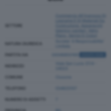
Commercio All'ingrosso Di
Legname E Di Materiali Da
SETTORE
Costruzione, Apparecchi
Igienico-sanitari, Vetro
Piano, Vernici E Colori
Societa' A Responsabilita'
NATURA GIURIDICA
Limitata
PARTITA IVA
04346850169
ACQUISTA VISURA
Viale San Lucio 37/4 -
INDIRIZZO
24023
COMUNE
Clusone
TELEFONO
034620107
NUMERO DI ADDETTI
7
PROVINCIA
BG