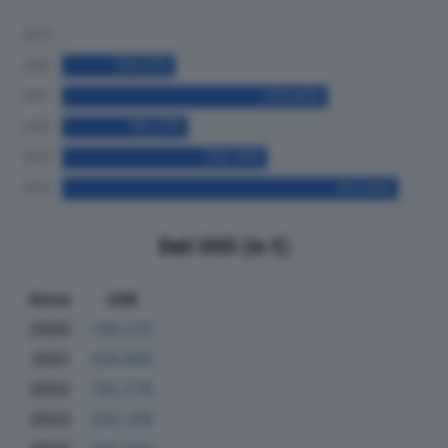
Dati Utili (in €)
Anno
Utili
2020
139.275
2021
326.805
2022
155.276
2023
252.418