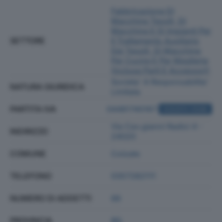
Fabbricazione Di
Macchine Tessili, Di
Macchine E Di Impianti Per
SETTORE
Il Trattamento Ausiliario
Dei Tessili, Di Macchine
Per Cucire E Per Maglieria
(incluse Parti E Accessori)
Societa' A Responsabilita'
NATURA GIURIDICA
Limitata
PARTITA IVA
04481740167
ACQUISTA VISURA
Via Cav.gianni Radici 4 -
INDIRIZZO
24020
COMUNE
Colzate
TELEFONO
0357282111
NUMERO DI ADDETTI
66
PROVINCIA
BG