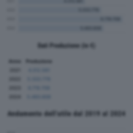
Dati Produzione (in €)
Anno
Produzione
2021
4.312.581
2022
5.333.778
2023
6.719.708
2024
5.493.608
Andamento dell'utile dal 2019 al 2024