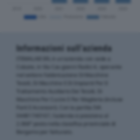
Informazioni sull’azienda
ITEMALAB SRL è un'azienda con sede a
Colzate, in Via Cav.gianni Radici 4, operante
nel settore Fabbricazione Di Macchine
Tessili, Di Macchine E Di Impianti Per Il
Trattamento Ausiliario Dei Tessili, Di
Macchine Per Cucire E Per Maglieria (incluse
Parti E Accessori). Con la partita IVA
04481740167, l'azienda si posiziona al
2.068° posto nella classifica provinciale di
Bergamo per fatturato.