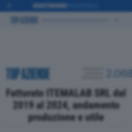
POSIZIONE IN
2.06
CLASSIFICA
PROVINCIALE
Fatturato ITEMALAB SRL dal
2019 al 2024, andamento
produzione e utile