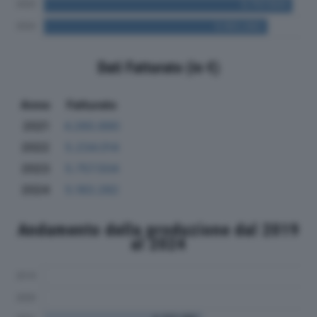
Dati Fatturato (in €)
Anno
Fatturato
2021
4.260.890
2022
5.234.014
2023
5.757.504
2024
5.183.282
Andamento della produzione dal 2019
al 2024