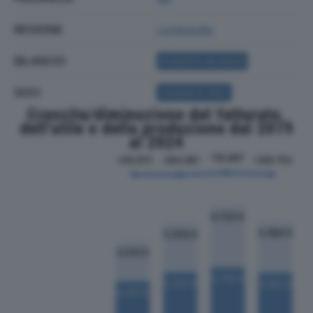
REGIONE
Lombardia
BILANCIO
ACQUISTA BILANCIO
SOCI
ACQUISTA SOCI
Crescita/diminuzione del fatturato,
dell'utile e della produzione dal 2019
al 2024