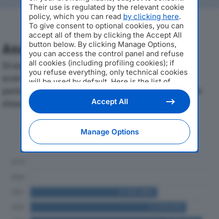
Their use is regulated by the relevant cookie
policy, which you can read
by clicking here
.
To give consent to optional cookies, you can
accept all of them by clicking the Accept All
button below. By clicking Manage Options,
Analisi Economica 2019-2024
you can access the control panel and refuse
all cookies (including profiling cookies); if
Di seguito l'andamento dei principali indicatori
you refuse everything, only technical cookies
economici di ITEMALAB SRLdal 2019 al 2024, con
will be used by default. Here is the list of
particolare attenzione a fatturato, produzione e utile
providers
. Cookie consent will be stored and
applied also to the other websites of
Accept All
d'esercizio.
Editoriale Nazionale and their subdomains. By
expressing your choice on this site, you will
therefore not be asked again on other
Andamento del fatturato dal 2019
Manage Options
Editoriale Nazionale websites that use the
al 2024
same consent management platform (CMP).
You can still modify or withdraw your choice
at any time through the “Privacy Settings”
section.