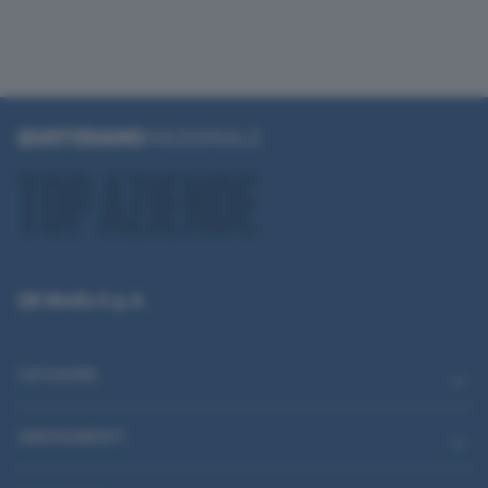
QN Media S.p.A.
CATEGORIE
ABBONAMENTI