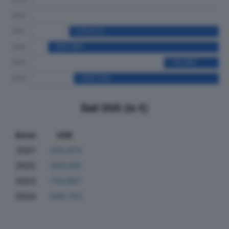
Dati Utili (in €)
Anno
Utili
2021
-319.873
2022
-364.981
2023
-116.887
2024
-309.753