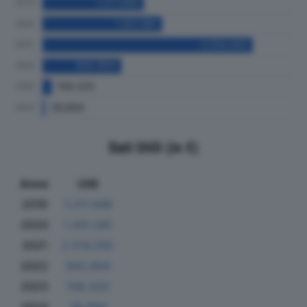
Dati Utili (in €)
Anno
Utili
2019
1.211.948
2020
1.431.581
2021
2.514.292
2022
942.904
2023
108.320