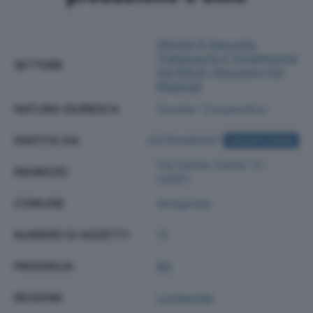
Attività Di Raccolta,
Trattamento E Smaltimento
SETTORE
Dei Rifiuti; Recupero Dei
Materiali
NATURA GIURIDICA
Societa' Cooperativa
PARTITA IVA
03785460167
ACQUISTA VISURA
Via Galileo Galilei 13 -
INDIRIZZO
24051
COMUNE
Antegnate
NUMERO DI ADDETTI
13
PROVINCIA
BG
REGIONE
Lombardia