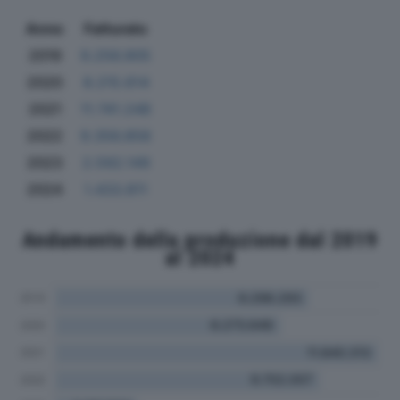
Anno
Fatturato
2019
9.256.905
2020
8.215.614
2021
11.741.248
2022
9.356.858
2023
2.592.149
2024
1.433.811
Andamento della produzione dal 2019
al 2024