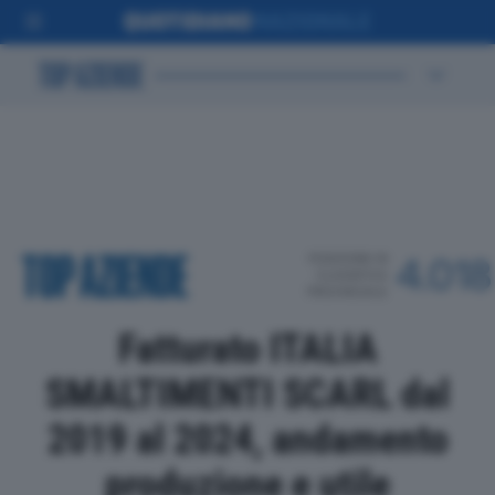
POSIZIONE IN
4.018
CLASSIFICA
PROVINCIALE
Fatturato ITALIA
SMALTIMENTI SCARL dal
2019 al 2024, andamento
produzione e utile