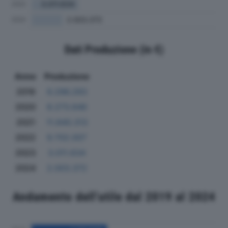
Dati Produzione (in €)
Anno
Produzione
2019
9.296.293
2020
8.273.646
2021
11.840.313
2022
9.702.007
2023
3.011.634
2024
2.003.372
Andamento dell'utile dal 2019 al 2024