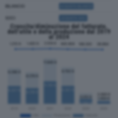
BILANCIO
ACQUISTA BILANCIO
SOCI
ACQUISTA SOCI
Crescita/diminuzione del fatturato,
dell'utile e della produzione dal 2019
al 2024