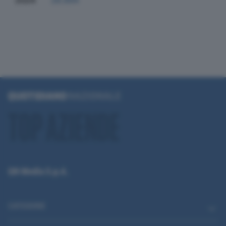
2024
28.894
QN Media S.p.A.
CATEGORIE