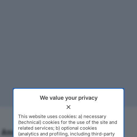
We value your privacy
This website uses cookies: a) necessary
(technical) cookies for the use of the site and
related services; b) optional cookies
Analisi Economica 2019-2024
(analytics and profiling, including third-party