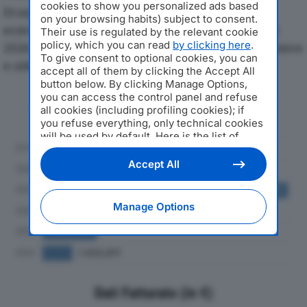
cookies to show you personalized ads based
Di seguito l'andamento dei principali indicatori
on your browsing habits) subject to consent.
economici di ITALIA SMALTIMENTI SCARLdal 2019 al
Their use is regulated by the relevant cookie
policy, which you can read
by clicking here
.
2024, con particolare attenzione a fatturato, produzione
To give consent to optional cookies, you can
e utile d'esercizio.
accept all of them by clicking the Accept All
button below. By clicking Manage Options,
you can access the control panel and refuse
Andamento del fatturato dal 2019
all cookies (including profiling cookies); if
al 2024
you refuse everything, only technical cookies
will be used by default. Here is the list of
providers
. Cookie consent will be stored and
applied also to the other websites of
Accept All
Editoriale Nazionale and their subdomains. By
expressing your choice on this site, you will
therefore not be asked again on other
Manage Options
Editoriale Nazionale websites that use the
same consent management platform (CMP).
You can still modify or withdraw your choice
at any time through the “Privacy Settings”
section.
Dati Fatturato (in €)