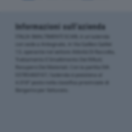
Informazioni sull’azienda
ITALIA SMALTIMENTI SCARL è un'azienda
con sede a Antegnate, in Via Galileo Galilei
13, operante nel settore Attività Di Raccolta,
Trattamento E Smaltimento Dei Rifiuti;
Recupero Dei Materiali. Con la partita IVA
03785460167, l'azienda si posiziona al
4.018° posto nella classifica provinciale di
Bergamo per fatturato.