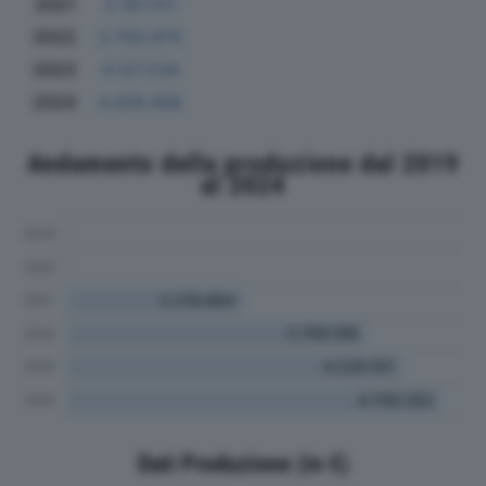
2021
2.187.011
2022
3.793.970
2023
4.127.234
2024
4.426.406
Andamento della produzione dal 2019
al 2024
Dati Produzione (in €)