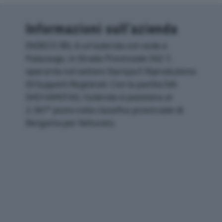
Informazioni sull’azienda
INDECO SRL è un'azienda con sede a
Palazzago, in Strada Provinciale 342 7,
operante nel settore Stampa E Riproduzione
Di Supporti Registrati. Con la partita IVA
04514490160, l'azienda si posiziona al
2.347° posto nella classifica provinciale di
Bergamo per fatturato.