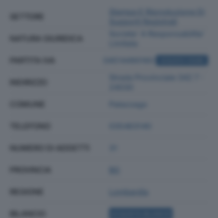
Stampa E Riproduzione Di
SETTORE
Supporti Registrati
Societa' A Responsabilita'
NATURA GIURIDICA
Limitata
PARTITA IVA
04514490160
ACQUISTA VISURA
Strada Provinciale 342 7 -
INDIRIZZO
24030
COMUNE
Palazzago
TELEFONO
035463140
NUMERO DI ADDETTI
31
PROVINCIA
BG
REGIONE
Lombardia
BILANCIO
ACQUISTA BILANCIO