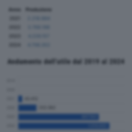
Anno
Produzione
2021
2.218.884
2022
3.768.198
2023
4.226.157
2024
4.706.352
Andamento dell'utile dal 2019 al 2024