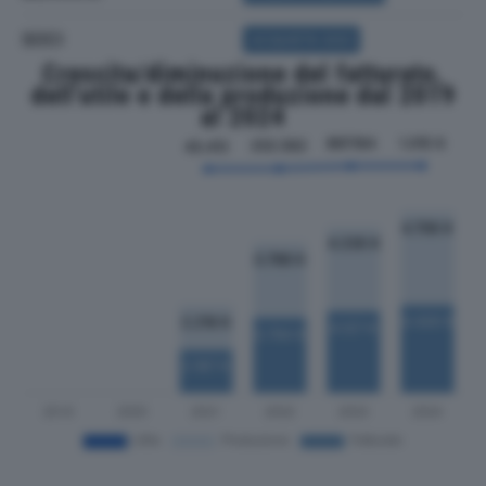
SOCI
ACQUISTA SOCI
Crescita/diminuzione del fatturato,
dell'utile e della produzione dal 2019
al 2024