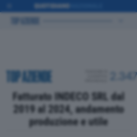
POSIZIONE IN
2.34
CLASSIFICA
PROVINCIALE
Fatturato INDECO SRL dal
2019 al 2024, andamento
produzione e utile