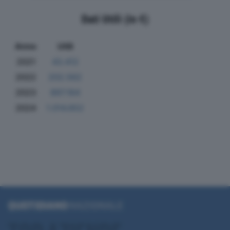
Dati Utili (in €)
Anno
Utili
2021
43.412
2022
202.562
2023
897.164
2024
1.014.652