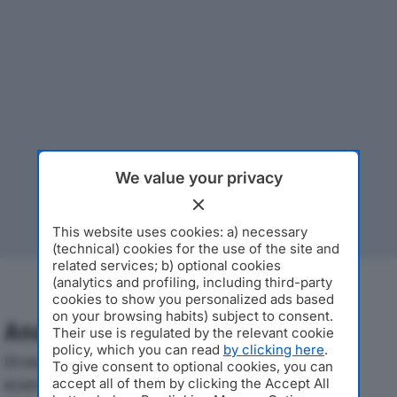
We value your privacy
This website uses cookies: a) necessary
(technical) cookies for the use of the site and
related services; b) optional cookies
(analytics and profiling, including third-party
cookies to show you personalized ads based
on your browsing habits) subject to consent.
Analisi Economica 2019-2024
Their use is regulated by the relevant cookie
policy, which you can read
by clicking here
.
Di seguito l'andamento dei principali indicatori
To give consent to optional cookies, you can
economici di INDECO SRLdal 2019 al 2024, con
accept all of them by clicking the Accept All