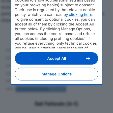
Di seguito l'andamento dei principali indicatori
cookies to show you personalized ads based
on your browsing habits) subject to consent.
economici di HSERVIZI SPAdal 2019 al 2024, con
Their use is regulated by the relevant cookie
particolare attenzione a fatturato, produzione e utile
policy, which you can read
by clicking here
.
To give consent to optional cookies, you can
d'esercizio.
accept all of them by clicking the Accept All
button below. By clicking Manage Options,
Andamento del fatturato dal 2019
you can access the control panel and refuse
al 2024
all cookies (including profiling cookies); if
you refuse everything, only technical cookies
will be used by default. Here is the list of
providers
. Cookie consent will be stored and
applied also to the other websites of
Accept All
Editoriale Nazionale and their subdomains. By
expressing your choice on this site, you will
therefore not be asked again on other
Manage Options
Editoriale Nazionale websites that use the
same consent management platform (CMP).
You can still modify or withdraw your choice
at any time through the “Privacy Settings”
section.
Dati Fatturato (in €)