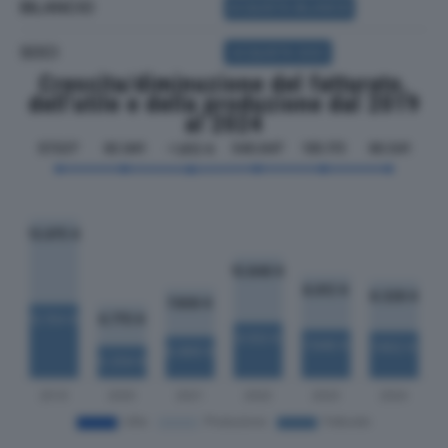
BILANCIO
ACQUISTA BILANCIO
SOCI
ACQUISTA SOCI
Crescita/diminuzione del fatturato,
dell'utile e della produzione dal 2019
al 2024