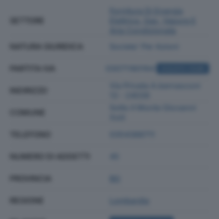
Fornitura Di Energia
SETTORE
Elettrica, Gas, Vapore E
Aria Condizionata
NATURA GIURIDICA
Societa' Per Azioni
PARTITA IVA
03071180164
ACQUISTA VISURA
Via Privata A.bernasconi
INDIRIZZO
13 - 24039
Sotto Il Monte Giovanni
COMUNE
Xxiii
TELEFONO
0354388711
NUMERO DI ADDETTI
45
PROVINCIA
BG
REGIONE
Lombardia