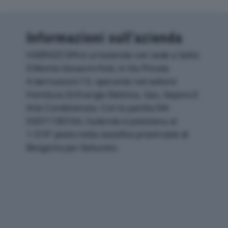
Informazioni sull’azienda
HSERVIZI SPA è un'azienda con sede a Sotto
Il Monte Giovanni Xxiii, in Via Privata
A.bernasconi 13, operante nel settore
Fornitura Di Energia Elettrica, Gas, Vapore E
Aria Condizionata. Con la partita IVA
03071180164, l'azienda si posiziona al
1.519° posto nella classifica provinciale di
Bergamo per fatturato.