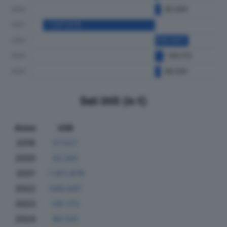
Dati Utili (in €)
Anno
Utili
2019
57.527
2020
92.941
2021
-1.811.878
2022
540.647
2023
135.172
2024
90.541