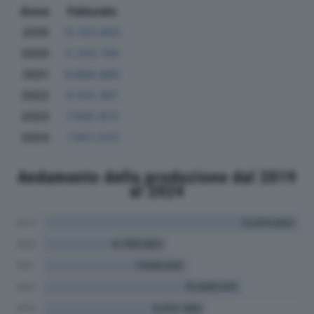
Anno
Fatturato
2019
12.153.855
2020
5.333.745
2021
6.868.880
2022
9.103.387
2023
7.945.872
2024
7.651.533
Andamento della produzione dal 2019
al 2024