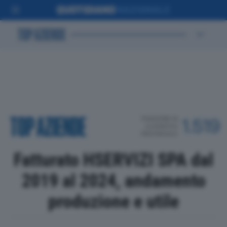
POSIZIONE IN
1.519
CLASSIFICA
PROVINCIALE
Fatturato HSERVIZI SPA dal
2019 al 2024, andamento
produzione e utile