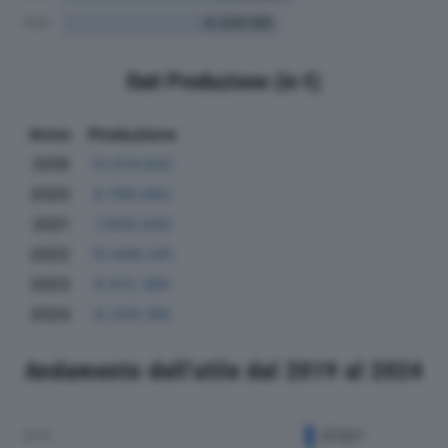
Dati Produzione (in €)
Anno
Produzione
2019
13.974.842
2020
6.769.683
2021
7.908.940
2022
10.849.041
2023
8.912.380
2024
8.328.199
Andamento dell'utile dal 2019 al 2024