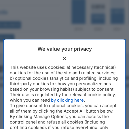
dia
A BILANCIO
A SOCI
We value your privacy
azienda
This website uses cookies: a) necessary (technical)
cookies for the use of the site and related services;
zienda con sede a Bergamo, in Piazzale Della Repubblica
b) optional cookies (analytics and profiling, including
third-party cookies to show you personalized ads
730180169, l'azienda si posiziona al 1.694° posto nella clas
based on your browsing habits) subject to consent.
Their use is regulated by the relevant cookie policy,
which you can read
by clicking here
.
To give consent to optional cookies, you can accept
all of them by clicking the Accept All button below.
By clicking Manage Options, you can access the
control panel and refuse all cookies (including
profiling cookies); if you refuse everything, only