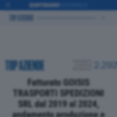
POSIZIONE IN
2.29
CLASSIFICA
PROVINCIALE
Fatturato GOISIS
TRASPORTI SPEDIZIONI
SRL dal 2019 al 2024,
andamento produzione e