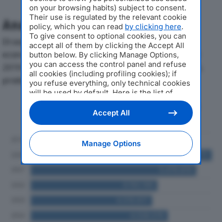
on your browsing habits) subject to consent.
Their use is regulated by the relevant cookie
Analisi Economica 2019-2024
policy, which you can read
by clicking here
.
To give consent to optional cookies, you can
Di seguito l'andamento dei principali indicatori
accept all of them by clicking the Accept All
economici di GOISIS TRASPORTI SPEDIZIONI SRLdal
button below. By clicking Manage Options,
you can access the control panel and refuse
2019 al 2024, con particolare attenzione a fatturato,
all cookies (including profiling cookies); if
produzione e utile d'esercizio.
you refuse everything, only technical cookies
will be used by default. Here is the list of
providers
. Cookie consent will be stored and
Andamento del fatturato dal 2019
applied also to the other websites of
Accept All
al 2024
Editoriale Nazionale and their subdomains. By
expressing your choice on this site, you will
therefore not be asked again on other
Manage Options
Editoriale Nazionale websites that use the
same consent management platform (CMP).
You can still modify or withdraw your choice
at any time through the “Privacy Settings”
section.