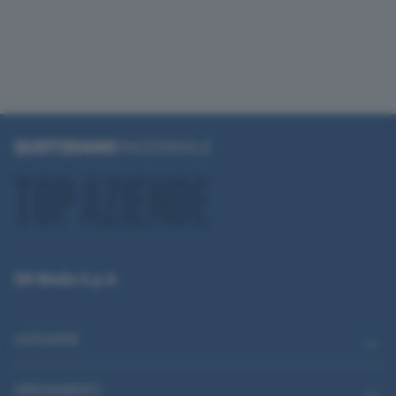
QN Media S.p.A.
CATEGORIE
ABBONAMENTI