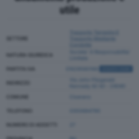
utile
Trasporto Terrestre E
SETTORE
Trasporto Mediante
Condotte
Societa' A Responsabilita'
NATURA GIURIDICA
Limitata
PARTITA IVA
01629580166
ACQUISTA VISURA
Via John Fitzgerald
INDIRIZZO
Kennedy 4/i 4/l - 24040
COMUNE
Ciserano
TELEFONO
0355684790
NUMERO DI ADDETTI
27
PROVINCIA
BG