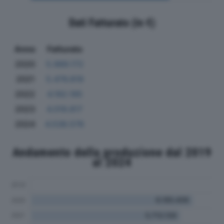
Dati Fatturato (in €)
Anno
Fatturato
2020
5.989.172
2021
5.476.819
2022
4.192.195
2023
4.019.817
2024
4.538.576
Andamento della produzione dal 2019
al 2024