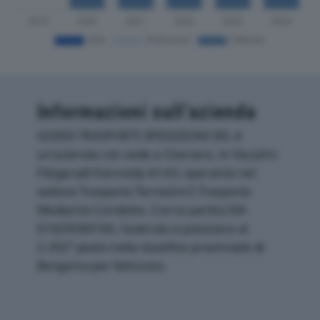
Informazioni sull’azienda
GOISIS TRASPORTI SPEDIZIONI SRL è
un'azienda con sede a Ciserano, in Via John
Fitzgerald Kennedy 4/i 4/l, operante nel
settore Trasporto Terrestre E Trasporto
Mediante Condotte. Con la partita IVA
01629580166, l'azienda si posiziona al
2.292° posto nella classifica provinciale di
Bergamo per fatturato.