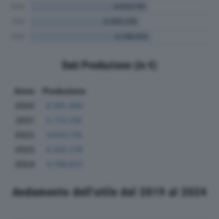
Dati Produzione (in €)
Anno
Produzione
2020
6.195.406
2021
5.713.139
2022
4.620.118
2023
4.305.219
2024
4.746.613
Andamento dell'utile dal 2019 al 2024