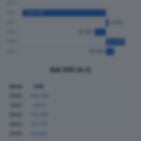
Dati Utili (in €)
Anno
Utili
2020
-144.743
2021
4.613
2022
-19.559
2023
32.779
2024
14.334