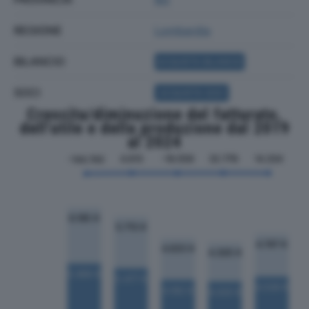
REGIONE
Lombardia
BILANCIO
ACQUISTA BILANCIO
SOCI
ACQUISTA SOCI
Crescita/diminuzione del fatturato,
dell'utile e della produzione dal 2019
al 2024