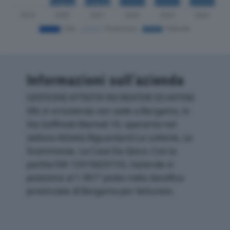
Informazioni sull’azienda
GESTIONE ATTIVITA’ RICREATIVE ED AFFINI
SRL è un'azienda con sede a Bergamo, in
Via Goffredo Mameli 10, operante nel
settore Attività Riguardanti Le Lotterie, Le
Scommesse, Le Case Da Gioco. Con la
partita IVA 13316620155, l'azienda si
posiziona al 1.961° posto nella classifica
provinciale di Bergamo per fatturato.