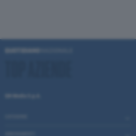
QN Media S.p.A.
CATEGORIE
ABBONAMENTI