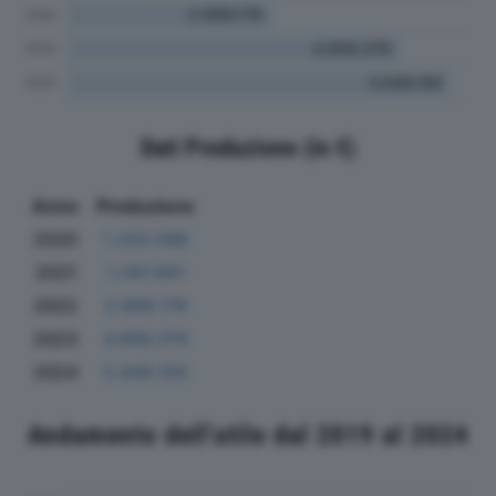
Dati Produzione (in €)
Anno
Produzione
2020
1.203.598
2021
1.297.691
2022
2.999.179
2023
4.906.379
2024
5.648.159
Andamento dell'utile dal 2019 al 2024