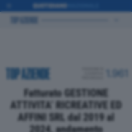
POSIZIONE IN
1.961
CLASSIFICA
PROVINCIALE
Fatturato GESTIONE
ATTIVITA’ RICREATIVE ED
AFFINI SRL dal 2019 al
2024, andamento