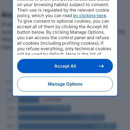
on your browsing habits) subject to consent.
Their use is regulated by the relevant cookie
Analisi Economica 2019-2024
policy, which you can read
by clicking here
.
To give consent to optional cookies, you can
Di seguito l'andamento dei principali indicatori
accept all of them by clicking the Accept All
economici di GESTIONE ATTIVITA’ RICREATIVE ED AFFINI
button below. By clicking Manage Options,
you can access the control panel and refuse
SRLdal 2019 al 2024, con particolare attenzione a
all cookies (including profiling cookies); if
fatturato, produzione e utile d'esercizio.
you refuse everything, only technical cookies
will be used by default. Here is the list of
providers
. Cookie consent will be stored and
Andamento del fatturato dal 2019
applied also to the other websites of
Accept All
al 2024
Editoriale Nazionale and their subdomains. By
expressing your choice on this site, you will
therefore not be asked again on other
Manage Options
Editoriale Nazionale websites that use the
same consent management platform (CMP).
You can still modify or withdraw your choice
at any time through the “Privacy Settings”
section.