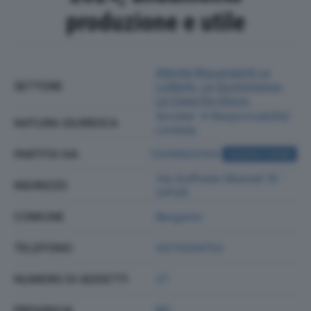
produzione e utile
Attività Riguardanti Le
SETTORE
Lotterie, Le Scommesse,
Le Case Da Gioco
Societa' A Responsabilita'
NATURA GIURIDICA
Limitata
PARTITA IVA
13316620155
ACQUISTA VISURA
Via Goffredo Mameli 10 -
INDIRIZZO
24126
COMUNE
Bergamo
TELEFONO
0373204752
NUMERO DI ADDETTI
27
PROVINCIA
BG