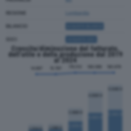
REGIONE
Lombardia
BILANCIO
ACQUISTA BILANCIO
SOCI
ACQUISTA SOCI
Crescita/diminuzione del fatturato,
dell'utile e della produzione dal 2019
al 2024