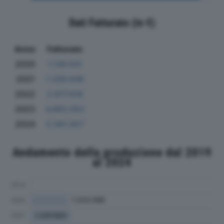
Dati Fatturato (in €)
Anno
Fatturato
2020
1.136.031
2021
1.209.646
2022
2.977.618
2023
4.893.052
2024
5.561.927
Andamento della produzione dal 2019
al 2024