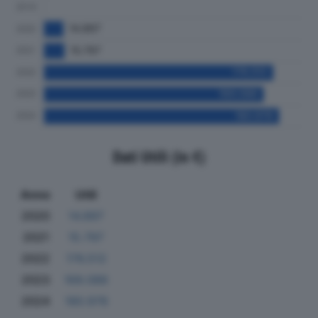
Dati Utili (in €)
Anno
Utili
2020
14.897
2021
15.797
2022
176.512
2023
169.088
2024
180.978