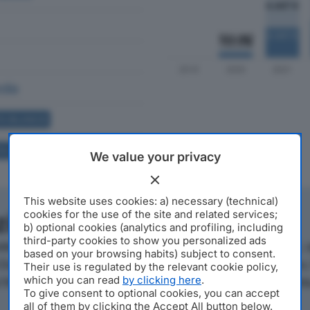
dia
A BILANCIO
A SOCI
We value your privacy
This website uses cookies: a) necessary (technical)
cookies for the use of the site and related services;
azienda
b) optional cookies (analytics and profiling, including
third-party cookies to show you personalized ads
a Carobbio Degli Angeli, in Piazza Antonio Locatelli 12,
based on your browsing habits) subject to consent.
Da Costruzione, Apparecchi Igienico-sanitari, Vetro Piano, V
Their use is regulated by the relevant cookie policy,
which you can read
by clicking here
.
 902° posto nella classifica provinciale di Bergamo per fatt
To give consent to optional cookies, you can accept
all of them by clicking the Accept All button below.