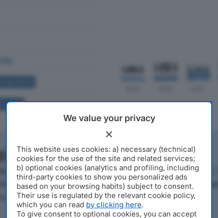
dia
A BILANCIO
A SOCI
We value your privacy
This website uses cookies: a) necessary (technical)
azienda
cookies for the use of the site and related services;
b) optional cookies (analytics and profiling, including
ZIONI SOCIETA’ BENEFIT IN FORMA ABBREVIATO G.B.C. SR
third-party cookies to show you personalized ads
94/d, operante nel settore Costruzione Di Edifici. Con la pa
based on your browsing habits) subject to consent.
ica provinciale di Bergamo per fatturato.
Their use is regulated by the relevant cookie policy,
which you can read
by clicking here
.
To give consent to optional cookies, you can accept