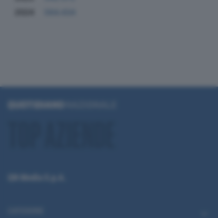
2024
564.434
QN Media S.p.A.
CATEGORIE