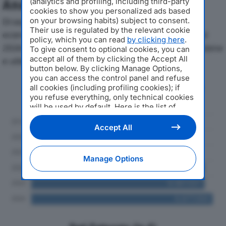
(analytics and profiling, including third-party
Analisi Economica 2019-2024
cookies to show you personalized ads based
on your browsing habits) subject to consent.
Di seguito l'andamento dei principali indicatori
Their use is regulated by the relevant cookie
economici di FOPPA FUSTELLE GROUP SRLdal 2019 al
policy, which you can read
by clicking here
.
2024, con particolare attenzione a fatturato, produzione
To give consent to optional cookies, you can
accept all of them by clicking the Accept All
e utile d'esercizio.
button below. By clicking Manage Options,
you can access the control panel and refuse
Andamento del fatturato dal 2019
all cookies (including profiling cookies); if
al 2024
you refuse everything, only technical cookies
will be used by default. Here is the list of
providers
. Cookie consent will be stored and
applied also to the other websites of
Accept All
Editoriale Nazionale and their subdomains. By
expressing your choice on this site, you will
therefore not be asked again on other
Manage Options
Editoriale Nazionale websites that use the
same consent management platform (CMP).
You can still modify or withdraw your choice
at any time through the “Privacy Settings”
section.