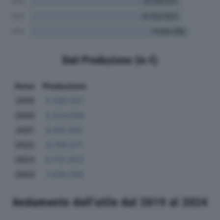
Dati Produzione (in €)
Anno
Produzione
2019
5.582.027
2020
5.224.508
2021
6.415.550
2022
6.700.071
2023
6.722.923
2024
7.028.358
Andamento dell'utile dal 2019 al 2024