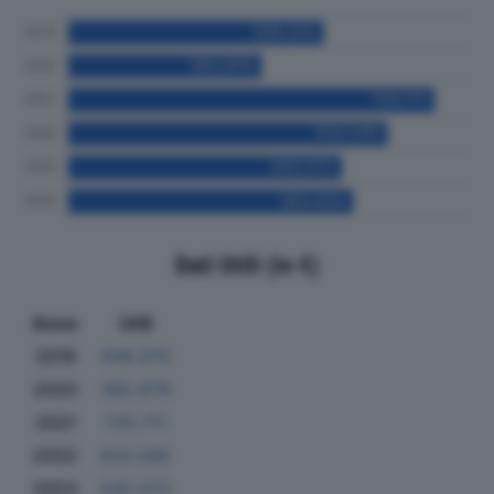
Dati Utili (in €)
Anno
Utili
2019
506.370
2020
382.879
2021
725.711
2022
633.045
2023
542.072