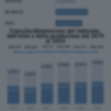
REGIONE
Lombardia
BILANCIO
ACQUISTA BILANCIO
SOCI
ACQUISTA SOCI
Crescita/diminuzione del fatturato,
dell'utile e della produzione dal 2019
al 2024