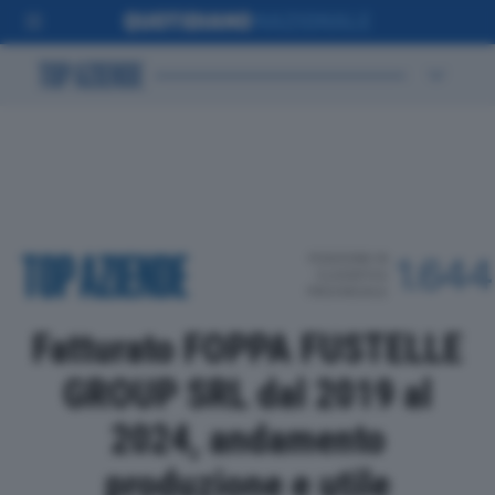
POSIZIONE IN
1.644
CLASSIFICA
PROVINCIALE
Fatturato FOPPA FUSTELLE
GROUP SRL dal 2019 al
2024, andamento
produzione e utile