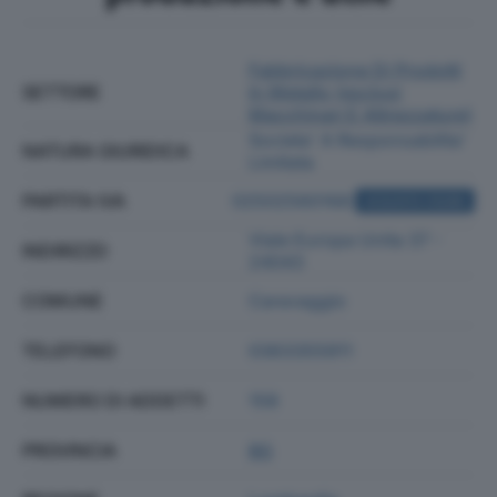
Fabbricazione Di Prodotti
SETTORE
In Metallo (esclusi
Macchinari E Attrezzature)
Societa' A Responsabilita'
NATURA GIURIDICA
Limitata
PARTITA IVA
02502560168
ACQUISTA VISURA
Viale Europa Unita 37 -
INDIRIZZO
24043
COMUNE
Caravaggio
TELEFONO
0363355911
NUMERO DI ADDETTI
158
PROVINCIA
BG