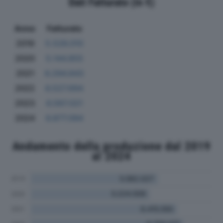
Dati Fatturato (in €)
Anno
Fatturato
2019
5.526.010
2020
5.144.855
2021
6.294.843
2022
6.527.694
2023
6.567.021
2024
6.877.094
Andamento della produzione dal 2019
al 2024