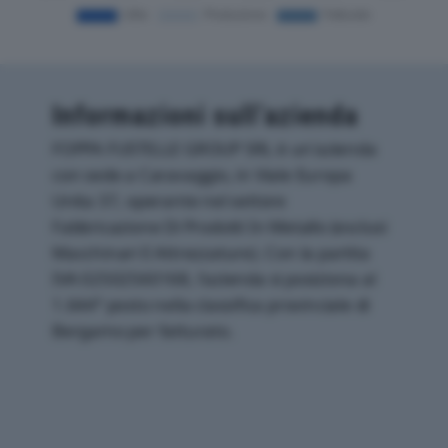
Informazioni sull’azienda
FOPPA FUSTELLE GROUP SRL è un'azienda
con sede a Caravaggio, in Viale Europa
Unita 37, operante nel settore
Fabbricazione Di Prodotti In Metallo (esclusi
Macchinari E Attrezzature). Con la partita
IVA 02502560168, l'azienda si posiziona al
1.644° posto nella classifica provinciale di
Bergamo per fatturato.