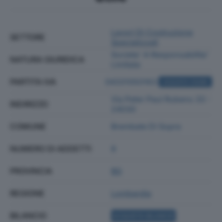
Lavori Di Costruzione
SETTORE
Specializzati
Societa' A Responsabilita'
NATURA GIURIDICA
Limitata
PARTITA IVA
04331050163
ACQUISTA VISURA
Via Peter Paul Rubens 33 -
INDIRIZZO
24030
COMUNE
Brembate Di Sopra
NUMERO DI ADDETTI
8
PROVINCIA
BG
REGIONE
Lombardia
BILANCIO
ACQUISTA BILANCIO