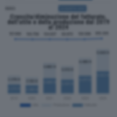
SOCI
ACQUISTA SOCI
Crescita/diminuzione del fatturato,
dell'utile e della produzione dal 2019
al 2024