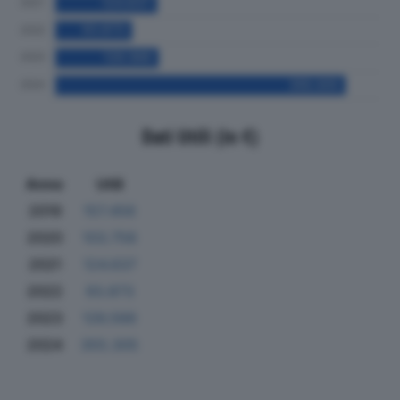
Dati Utili (in €)
Anno
Utili
2019
157.456
2020
103.758
2021
124.637
2022
93.873
2023
126.566
2024
355.305