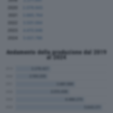
2019
2.271.641
2020
2.079.943
2021
3.865.764
2022
3.501.094
2023
4.470.946
2024
5.621.786
Andamento della produzione dal 2019
al 2024