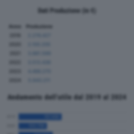
Dati Produzione (in €)
Anno
Produzione
2019
2.276.427
2020
2.100.205
2021
3.881.599
2022
3.513.436
2023
4.486.270
2024
5.643.211
Andamento dell'utile dal 2019 al 2024