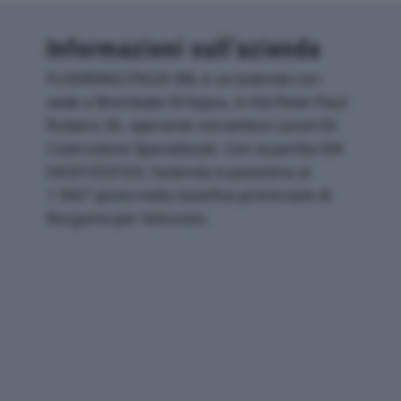
Informazioni sull’azienda
FLOORING ITALIA SRL è un'azienda con
sede a Brembate Di Sopra, in Via Peter Paul
Rubens 33, operante nel settore Lavori Di
Costruzione Specializzati. Con la partita IVA
04331050163, l'azienda si posiziona al
1.942° posto nella classifica provinciale di
Bergamo per fatturato.