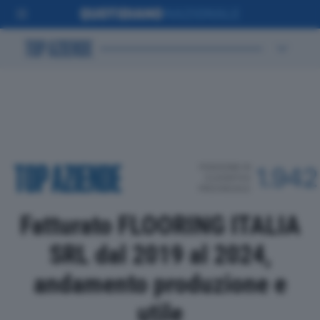
POSIZIONE IN
1.942
CLASSIFICA
PROVINCIALE
Fatturato FLOORING ITALIA
SRL dal 2019 al 2024,
andamento produzione e
utile