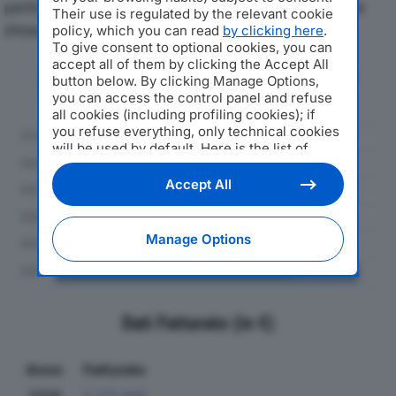
particolare attenzione a fatturato, produzione e utile
Their use is regulated by the relevant cookie
d'esercizio.
policy, which you can read
by clicking here
.
To give consent to optional cookies, you can
accept all of them by clicking the Accept All
Andamento del fatturato dal 2019
button below. By clicking Manage Options,
al 2024
you can access the control panel and refuse
all cookies (including profiling cookies); if
you refuse everything, only technical cookies
will be used by default. Here is the list of
providers
. Cookie consent will be stored and
applied also to the other websites of
Accept All
Editoriale Nazionale and their subdomains. By
expressing your choice on this site, you will
therefore not be asked again on other
Manage Options
Editoriale Nazionale websites that use the
same consent management platform (CMP).
You can still modify or withdraw your choice
at any time through the “Privacy Settings”
section.
Dati Fatturato (in €)
Anno
Fatturato