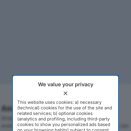
We value your privacy
This website uses cookies: a) necessary
Analisi Economica 2019-2024
(technical) cookies for the use of the site and
related services; b) optional cookies
Di seguito l'andamento dei principali indicatori
(analytics and profiling, including third-party
cookies to show you personalized ads based
economici di FLOORING ITALIA SRLdal 2019 al 2024, con
on your browsing habits) subject to consent.