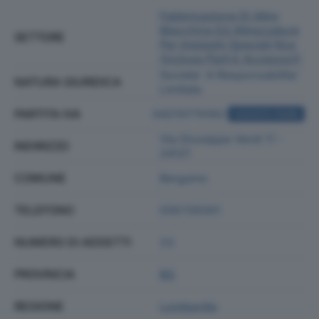
Fabbricazione Di Altre
Macchine Ed Attrezzature
SETTORE
Per Impieghi Speciali Nca
(incluse Parti E Accessori)
Societa' A Responsabilita'
NATURA GIURIDICA
Limitata
PARTITA IVA
04210770162
ACQUISTA VISURA
Via Giuseppe Verdi 11 -
INDIRIZZO
24121
COMUNE
Bergamo
TELEFONO
035726301
NUMERO DI ADDETTI
23
PROVINCIA
BG
REGIONE
Lombardia