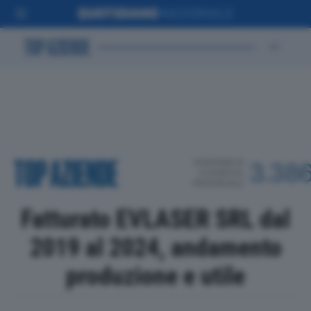
POSIZIONE IN
3.38
CLASSIFICA
PROVINCIALE
Fatturato EVLASER SRL dal
2019 al 2024, andamento
produzione e utile