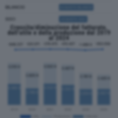
BILANCIO
ACQUISTA BILANCIO
SOCI
ACQUISTA SOCI
Crescita/diminuzione del fatturato,
dell'utile e della produzione dal 2019
al 2024