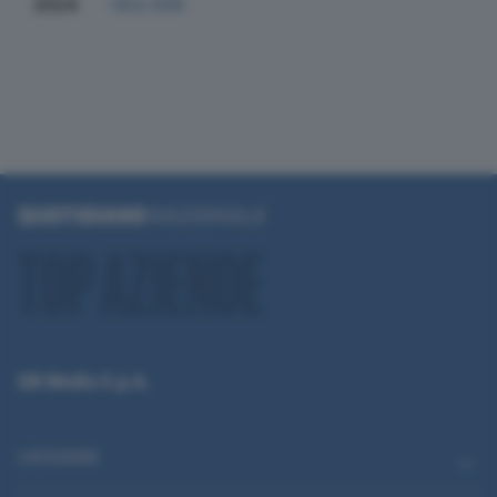
2024
-353.556
QN Media S.p.A.
CATEGORIE