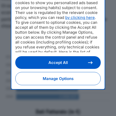
cookies to show you personalized ads based
Di seguito l'andamento dei principali indicatori
on your browsing habits) subject to consent.
economici di EVLASER SRLdal 2019 al 2024, con
Their use is regulated by the relevant cookie
policy, which you can read
by clicking here
.
particolare attenzione a fatturato, produzione e utile
To give consent to optional cookies, you can
d'esercizio.
accept all of them by clicking the Accept All
button below. By clicking Manage Options,
you can access the control panel and refuse
Andamento del fatturato dal 2019
all cookies (including profiling cookies); if
al 2024
you refuse everything, only technical cookies
will be used by default. Here is the list of
providers
. Cookie consent will be stored and
applied also to the other websites of
Accept All
Editoriale Nazionale and their subdomains. By
expressing your choice on this site, you will
therefore not be asked again on other
Manage Options
Editoriale Nazionale websites that use the
same consent management platform (CMP).
You can still modify or withdraw your choice
at any time through the “Privacy Settings”
section.
Dati Fatturato (in €)