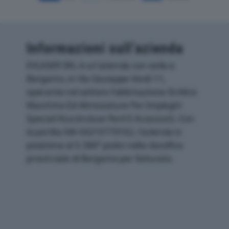
Informazioni sull’azienda
EVLASER SRL è un'azienda con sede a
Bergamo, in Via Giuseppe Verdi 11,
operante nel settore Fabbricazione Di Altre
Macchine Ed Attrezzature Per Impieghi
Speciali Nca (incluse Parti E Accessori). Con
la partita IVA 04210770162, l'azienda si
posiziona al 3.386° posto nella classifica
provinciale di Bergamo per fatturato.