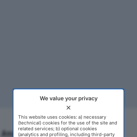
We value your privacy
This website uses cookies: a) necessary
(technical) cookies for the use of the site and
related services; b) optional cookies
Analisi Economica 2019-2024
(analytics and profiling, including third-party