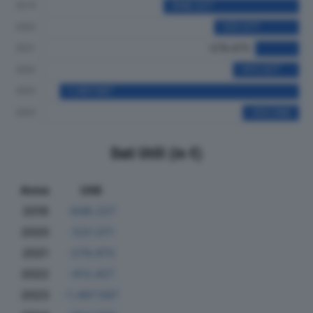
Dati Utili (in €)
Anno
Utili
2019
-848.227
2020
-531.071
2021
-274.473
2022
-413.427
2023
-1.497.587