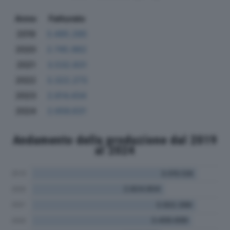
Anno
Fatturato
2019
3.495.285
2020
2.745.962
2021
3.532.831
2022
3.322.273
2023
2.614.434
2024
2.656.631
Andamento della produzione dal 2019
al 2024