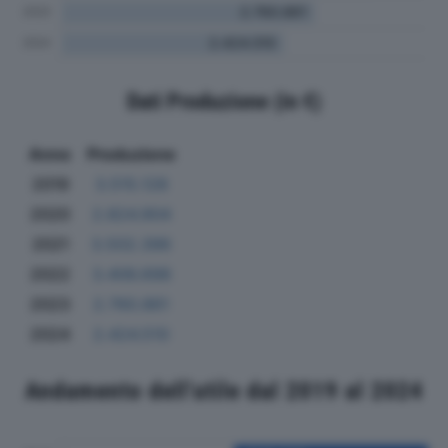
Dati Produzione (in €)
Anno
Produzione
2019
3.515.128
2020
2.824.904
2021
3.502.396
2022
3.406.698
2023
2.760.861
2024
2.424.510
Andamento dell'utile dal 2019 al 2024