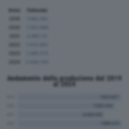
Anno
Fatturato
2019
7.662.162
2020
7.352.988
2021
6.465.112
2022
7.475.963
2023
7.285.573
2024
5.640.743
Andamento della produzione dal 2019
al 2024