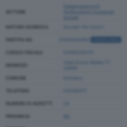
Fabbricazione Di
SETTORE
Fertilizzanti E Composti
Azotati
NATURA GIURIDICA
Societa' Per Azioni
PARTITA IVA
01542950983
ACQUISTA VISURA
CODICE FISCALE
02055250175
Viale Enrico Mattei 17 -
INDIRIZZO
24060
COMUNE
Entratico
TELEFONO
035450171
NUMERO DI ADDETTI
24
PROVINCIA
BG