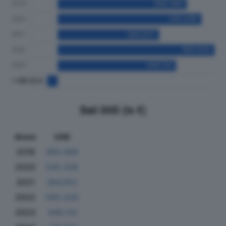
Dati Utili (in €)
Anno
Utili
2019
490.069
2020
545.436
2021
384.812
2022
595.026
2023
449.114