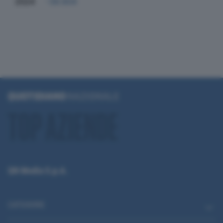
2024
-39.604
QN Media S.p.A.
CATEGORIE