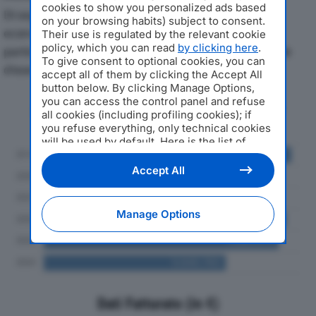
cookies to show you personalized ads based
Di seguito l'andamento dei principali indicatori
on your browsing habits) subject to consent.
economici di EUROVIX SPAdal 2019 al 2024, con
Their use is regulated by the relevant cookie
policy, which you can read
by clicking here
.
particolare attenzione a fatturato, produzione e utile
To give consent to optional cookies, you can
d'esercizio.
accept all of them by clicking the Accept All
button below. By clicking Manage Options,
you can access the control panel and refuse
Andamento del fatturato dal 2019
all cookies (including profiling cookies); if
al 2024
you refuse everything, only technical cookies
will be used by default. Here is the list of
providers
. Cookie consent will be stored and
applied also to the other websites of
Accept All
Editoriale Nazionale and their subdomains. By
expressing your choice on this site, you will
therefore not be asked again on other
Manage Options
Editoriale Nazionale websites that use the
same consent management platform (CMP).
You can still modify or withdraw your choice
at any time through the “Privacy Settings”
section.
Dati Fatturato (in €)