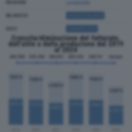
REGIONE
Lombardia
BILANCIO
ACQUISTA BILANCIO
SOCI
ACQUISTA SOCI
Crescita/diminuzione del fatturato,
dell'utile e della produzione dal 2019
al 2024