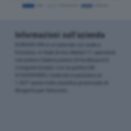
Informazioni sull’azienda
EUROVIX SPA è un'azienda con sede a
Entratico, in Viale Enrico Mattei 17, operante
nel settore Fabbricazione Di Fertilizzanti E
Composti Azotati. Con la partita IVA
01542950983, l'azienda si posiziona al
1.937° posto nella classifica provinciale di
Bergamo per fatturato.