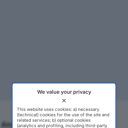
We value your privacy
This website uses cookies: a) necessary
(technical) cookies for the use of the site and
related services; b) optional cookies
Analisi Economica 2019-2024
(analytics and profiling, including third-party