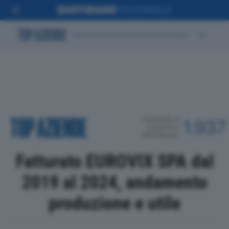
POSIZIONE IN
1.937
CLASSIFICA
PROVINCIALE
Fatturato EUROVIX SPA dal
2019 al 2024, andamento
produzione e utile