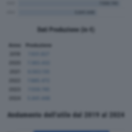
Dati Produzione (in €)
Anno
Produzione
2019
7.831.827
2020
7.383.432
2021
6.563.135
2022
7.885.472
2023
7.559.745
2024
5.841.448
Andamento dell'utile dal 2019 al 2024