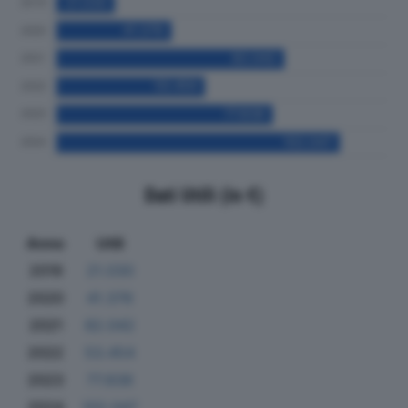
Dati Utili (in €)
Anno
Utili
2019
21.030
2020
41.376
2021
82.042
2022
53.454
2023
77.838
2024
102.047