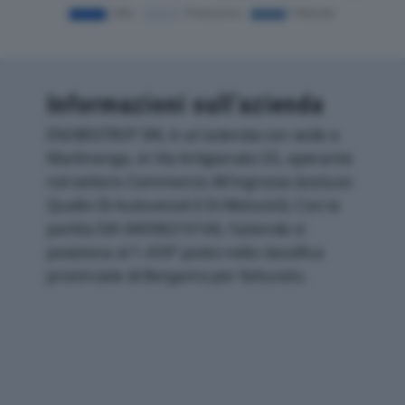
Informazioni sull’azienda
ENOBISTROT SRL è un'azienda con sede a
Martinengo, in Via Artigianato 55, operante
nel settore Commercio All'ingrosso (escluso
Quello Di Autoveicoli E Di Motocicli). Con la
partita IVA 04098210166, l'azienda si
posiziona al 1.439° posto nella classifica
provinciale di Bergamo per fatturato.