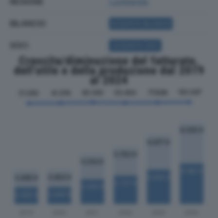
REGIONE
Lombardia
BILANCIO
ACQUISTA BILANCIO
SOCI
ACQUISTA SOCI
Crescita/diminuzione del fatturato,
dell'utile e della produzione dal 2019
al 2024