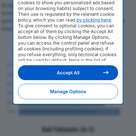
cookies to show you personalized ads based
Di seguito l'andamento dei principali indicatori
on your browsing habits) subject to consent.
economici di ENOBISTROT SRLdal 2019 al 2024, con
Their use is regulated by the relevant cookie
policy, which you can read
by clicking here
.
particolare attenzione a fatturato, produzione e utile
To give consent to optional cookies, you can
d'esercizio.
accept all of them by clicking the Accept All
button below. By clicking Manage Options,
you can access the control panel and refuse
Andamento del fatturato dal 2019
all cookies (including profiling cookies); if
al 2024
you refuse everything, only technical cookies
will be used by default. Here is the list of
providers
. Cookie consent will be stored and
applied also to the other websites of
Accept All
Editoriale Nazionale and their subdomains. By
expressing your choice on this site, you will
therefore not be asked again on other
Manage Options
Editoriale Nazionale websites that use the
same consent management platform (CMP).
You can still modify or withdraw your choice
at any time through the “Privacy Settings”
section.
Dati Fatturato (in €)