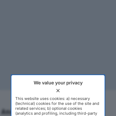
We value your privacy
This website uses cookies: a) necessary
(technical) cookies for the use of the site and
related services; b) optional cookies
Analisi Economica 2019-2024
(analytics and profiling, including third-party