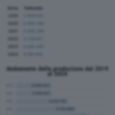
Anno
Fatturato
2019
3.404.547
2020
3.449.326
2021
5.005.769
2022
5.736.971
2023
6.945.435
2024
8.185.942
Andamento della produzione dal 2019
al 2024