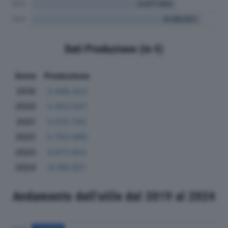
Dati Produzione (in €)
Anno
Produzione
2019
3.406.422
2020
3.453.537
2021
5.013.700
2022
5.752.666
2023
6.977.453
2024
8.199.821
Andamento dell'utile dal 2019 al 2024