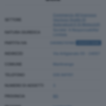
Commercio All'ingrosso
SETTORE
(escluso Quello Di
Autoveicoli E Di Motocicli)
Societa' A Responsabilita'
NATURA GIURIDICA
Limitata
PARTITA IVA
04098210166
ACQUISTA VISURA
INDIRIZZO
Via Artigianato 55 - 24057
COMUNE
Martinengo
TELEFONO
035 841151
NUMERO DI ADDETTI
3
PROVINCIA
BG