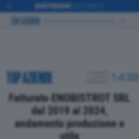
POSIZIONE IN
1.439
CLASSIFICA
PROVINCIALE
Fatturato ENOBISTROT SRL
dal 2019 al 2024,
andamento produzione e
utile