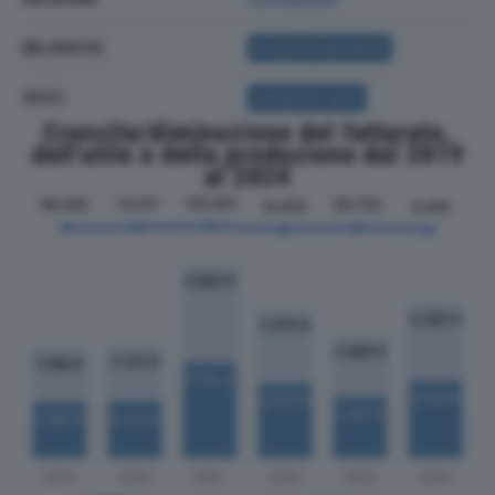
BILANCIO
ACQUISTA BILANCIO
SOCI
ACQUISTA SOCI
Crescita/diminuzione del fatturato,
dell'utile e della produzione dal 2019
al 2024