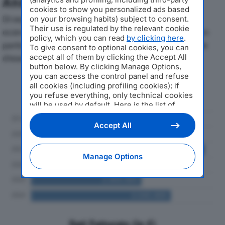
Analisi Economica 2019-2024
cookies to show you personalized ads based
Di seguito l'andamento dei principali indicatori
on your browsing habits) subject to consent.
Their use is regulated by the relevant cookie
economici di EMMEGIMONT SRLdal 2019 al 2024, con
policy, which you can read
by clicking here
.
particolare attenzione a fatturato, produzione e utile
To give consent to optional cookies, you can
d'esercizio.
accept all of them by clicking the Accept All
button below. By clicking Manage Options,
you can access the control panel and refuse
Andamento del fatturato dal 2019
all cookies (including profiling cookies); if
al 2024
you refuse everything, only technical cookies
will be used by default. Here is the list of
providers
. Cookie consent will be stored and
applied also to the other websites of
Accept All
Editoriale Nazionale and their subdomains. By
expressing your choice on this site, you will
therefore not be asked again on other
Manage Options
Editoriale Nazionale websites that use the
same consent management platform (CMP).
You can still modify or withdraw your choice
at any time through the “Privacy Settings”
section.
Dati Fatturato (in €)