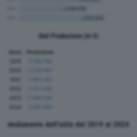
Dati Produzione (in €)
Anno
Produzione
2019
2.188.780
2020
2.230.567
2021
3.863.007
2022
2.973.402
2023
2.469.449
2024
3.091.906
Andamento dell'utile dal 2019 al 2024