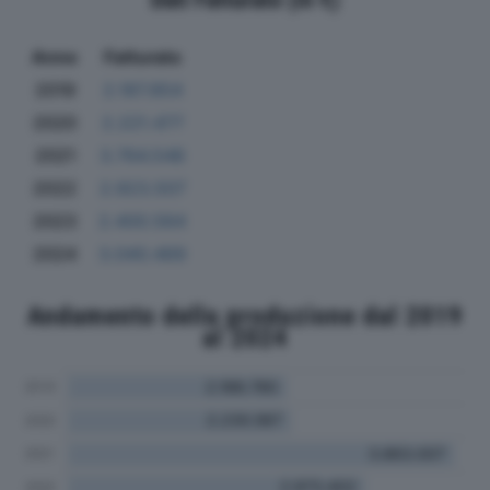
Anno
Fatturato
2019
2.187.854
2020
2.221.477
2021
3.764.548
2022
2.923.507
2023
2.400.564
2024
3.040.469
Andamento della produzione dal 2019
al 2024