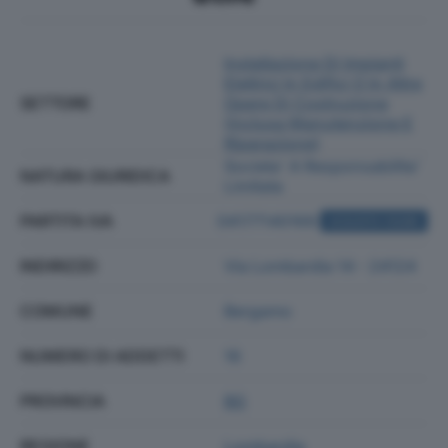
Installazione Di Impianti
Elettrici In Edifici O In Altre
SETTORE
Opere Di Costruzione
(inclusa Manutenzione E
Riparazione)
Societa' A Responsabilita'
NATURA GIURIDICA
Limitata
PARTITA IVA
04177140169
ACQUISTA VISURA
INDIRIZZO
Via Lombardia 14 - 24124
COMUNE
Bergamo
NUMERO DI ADDETTI
16
PROVINCIA
BG
REGIONE
Lombardia