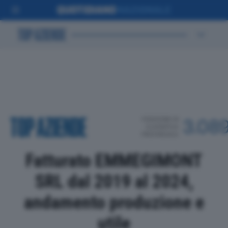
POSIZIONE IN
3.08
CLASSIFICA
PROVINCIALE
Fatturato EMMEGIMONT
SRL dal 2019 al 2024,
andamento produzione e
utile