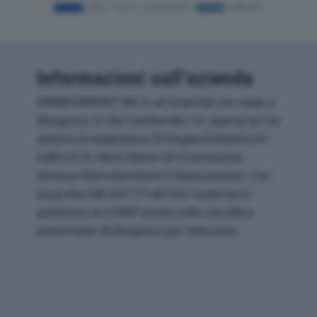
Informazioni sull’azienda
EMMEGIMONT SRL è un'azienda con sede a
Bergamo, in Via Lombardia 14, operante nel
settore Installazione Di Impianti Elettrici In
Edifici O In Altre Opere Di Costruzione
(inclusa Manutenzione E Riparazione). Con
la partita IVA 04177140169, l'azienda si
posiziona al 3.089° posto nella classifica
provinciale di Bergamo per fatturato.