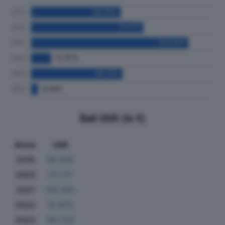
Dati Utili (in €)
Anno
Utili
2019
58.505
2020
73.177
2021
102.601
2022
12.973
2023
59.723