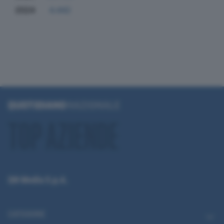
2024
4.442
QN Media S.p.A.
CATEGORIE