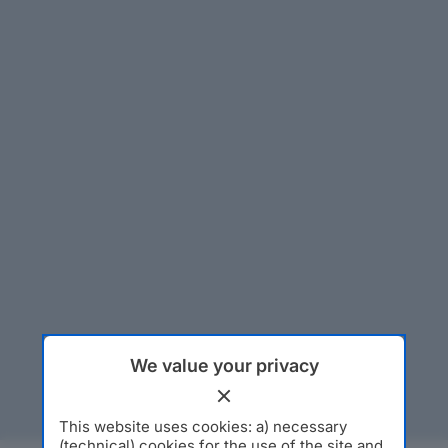
We value your privacy
This website uses cookies: a) necessary
(technical) cookies for the use of the site and