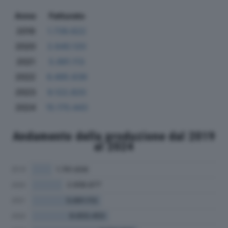
Anno
Fatturato
2019
1.739.622
2020
2.640.120
2021
5.991.113
2022
6.495.639
2023
9.122.820
2024
15.170.443
Andamento della produzione dal 2019
al 2024