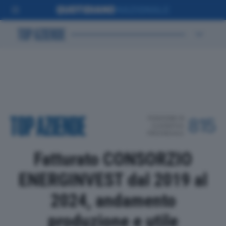
POSIZIONE IN
815
CLASSIFICA
PROVINCIALE
Fatturato CONSORZIO
ENERGINVEST dal 2019 al
2024, andamento
produzione e utile