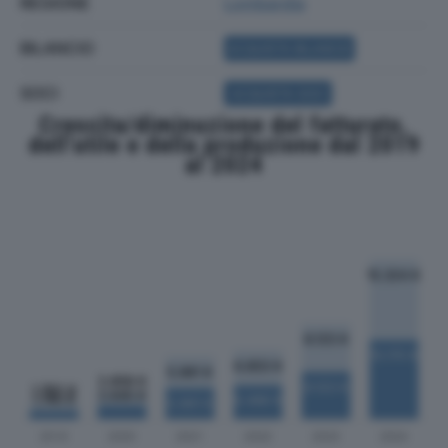
REGIONE
Lombardia
BILANCIO
ACQUISTA BILANCIO
SOCI
ACQUISTA SOCI
Crescita/diminuzione del fatturato,
dell'utile e della produzione dal 2019
al 2024