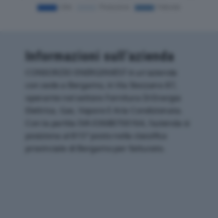
Informazioni sull’azienda
CONSORZIO ENERGINVEST è un'azienda
con sede a Bergamo, in Via Stezzano 87,
operante nel settore Fornitura Di Energia
Elettrica, Gas, Vapore E Aria Condizionata.
Con la partita IVA 03688700164, l'azienda si
posiziona al 815° posto nella classifica
provinciale di Bergamo per fatturato.