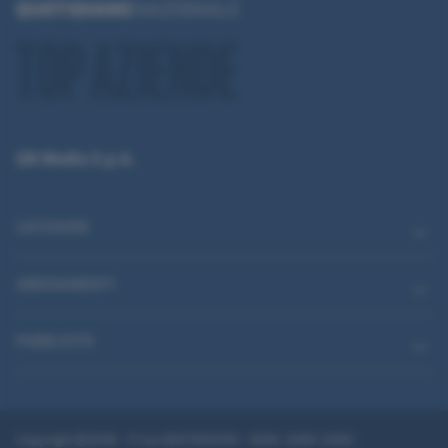
QN Media S.p.A.
CATEGORIE
ABBONAMENTI
PUBBLICITÀ
Copyright @2026 - P.Iva 08475510155 - ISSN: 2499-3085