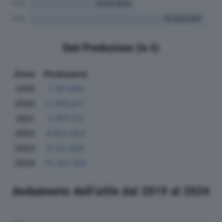
Dati Produzione (in €)
Anno
Produzione
2019
1.761.606
2020
2.658.877
2021
5.991.113
2022
6.653.453
2023
9.122.820
2024
15.323.910
Andamento dell'utile dal 2019 al 2024