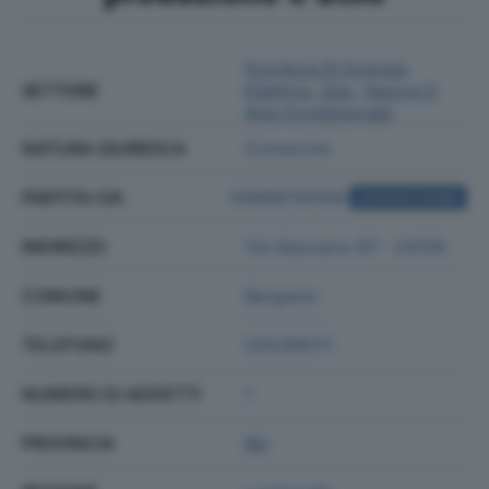
Fornitura Di Energia
SETTORE
Elettrica, Gas, Vapore E
Aria Condizionata
NATURA GIURIDICA
Consorzio
PARTITA IVA
03688700164
ACQUISTA VISURA
INDIRIZZO
Via Stezzano 87 - 24126
COMUNE
Bergamo
TELEFONO
035396111
NUMERO DI ADDETTI
1
PROVINCIA
BG