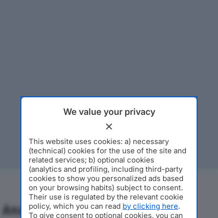
We value your privacy
This website uses cookies: a) necessary
(technical) cookies for the use of the site and
related services; b) optional cookies
(analytics and profiling, including third-party
cookies to show you personalized ads based
on your browsing habits) subject to consent.
Their use is regulated by the relevant cookie
policy, which you can read
by clicking here
.
Analisi Economica 2019-2024
To give consent to optional cookies, you can