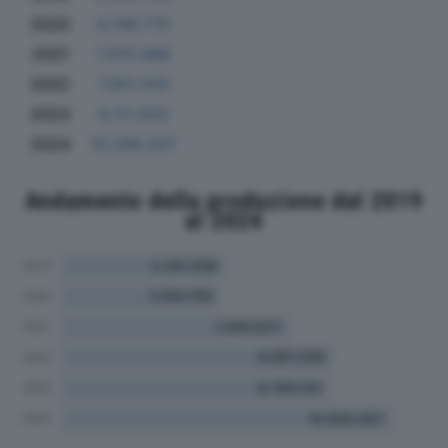
2020
4.746.775
2021
7.070.968
2022
7.951.910
2023
8.111.503
2024
10.299.207
Andamento della produzione dal 2019
al 2024