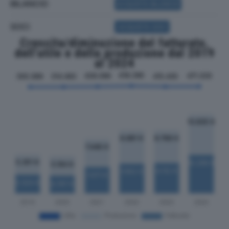
BILANCIO
ACQUISTA BILANCIO
SOCI
ACQUISTA SOCI
Crescita/diminuzione del fatturato,
dell'utile e della produzione dal 2019
al 2024