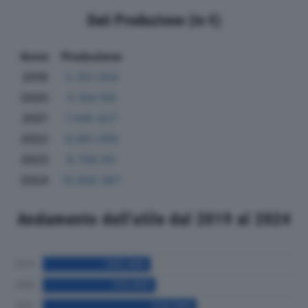
Dati Produzione (in €)
Anno
Produzione
2019
5.351.058
2020
5.164.159
2021
7.445.627
2022
8.881.059
2023
8.768.191
2024
10.835.067
Andamento dell'utile dal 2019 al 2024