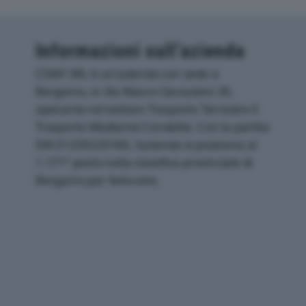
Informazioni sull’azienda
CISAF SRL è un'azienda con sede a
Bergamo, in Via Mauro Gavazzeni 35,
operante nel settore Trasporto Terrestre E
Trasporto Mediante Condotte. Con la partita
IVA 01259220166, l'azienda si posiziona al
1.171° posto nella classifica provinciale di
Bergamo per fatturato.