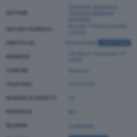
Trasporto Terrestre E
SETTORE
Trasporto Mediante
Condotte
Societa' A Responsabilita'
NATURA GIURIDICA
Limitata
PARTITA IVA
01259220166
ACQUISTA VISURA
Via Mauro Gavazzeni 35 -
INDIRIZZO
24125
COMUNE
Bergamo
TELEFONO
035247125
NUMERO DI ADDETTI
32
PROVINCIA
BG
REGIONE
Lombardia