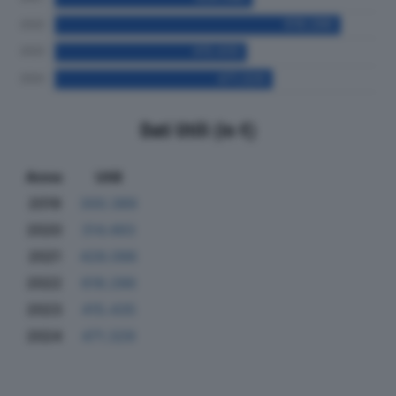
Dati Utili (in €)
Anno
Utili
2019
300.389
2020
314.493
2021
428.096
2022
618.286
2023
415.435
2024
471.329