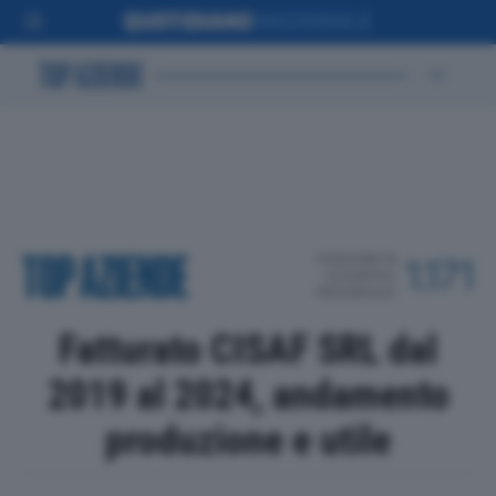
POSIZIONE IN
1.171
CLASSIFICA
PROVINCIALE
Fatturato CISAF SRL dal
2019 al 2024, andamento
produzione e utile