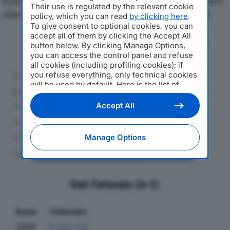
economici di CISAF SRLdal 2019 al 2024, con particolare
Their use is regulated by the relevant cookie
attenzione a fatturato, produzione e utile d'esercizio.
policy, which you can read
by clicking here
.
To give consent to optional cookies, you can
accept all of them by clicking the Accept All
Andamento del fatturato dal 2019
button below. By clicking Manage Options,
al 2024
you can access the control panel and refuse
all cookies (including profiling cookies); if
you refuse everything, only technical cookies
will be used by default. Here is the list of
providers
. Cookie consent will be stored and
applied also to the other websites of
Accept All
Editoriale Nazionale and their subdomains. By
expressing your choice on this site, you will
therefore not be asked again on other
Manage Options
Editoriale Nazionale websites that use the
same consent management platform (CMP).
You can still modify or withdraw your choice
at any time through the “Privacy Settings”
section.
Dati Fatturato (in €)
Anno
Fatturato
2019
5.023.730