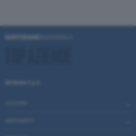
QN Media S.p.A.
CATEGORIE
ABBONAMENTI