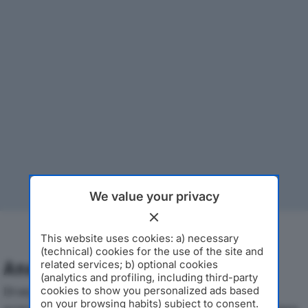
We value your privacy
This website uses cookies: a) necessary
(technical) cookies for the use of the site and
Analisi Economica 2019-2024
related services; b) optional cookies
(analytics and profiling, including third-party
Di seguito l'andamento dei principali indicatori
cookies to show you personalized ads based
on your browsing habits) subject to consent.