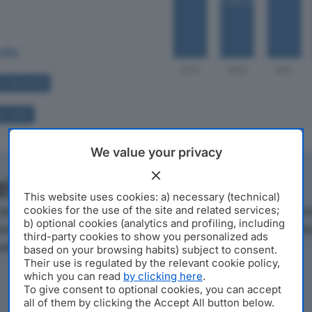
dia
A BILANCIO
A SOCI
We value your privacy
azienda
This website uses cookies: a) necessary (technical)
e a Caravaggio, in Via Treviglio Snc, operante nel settore
cookies for the use of the site and related services;
b) optional cookies (analytics and profiling, including
mestici E Alimenti Per Animali Domestici In Esercizi Special
third-party cookies to show you personalized ads
nella classifica provinciale di Bergamo per fatturato.
based on your browsing habits) subject to consent.
Their use is regulated by the relevant cookie policy,
which you can read
by clicking here
.
To give consent to optional cookies, you can accept
all of them by clicking the Accept All button below.