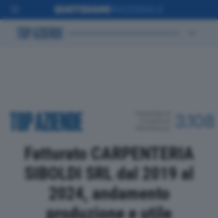
POSIZIONE IN
3.108
CLASSIFICA
PROVINCIALE
Fatturato CARPENTERIA
SIBOLDI SRL dal 2019 al
2024, andamento
produzione e utile