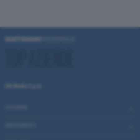
QN Media S.p.A.
CATEGORIE
ABBONAMENTI