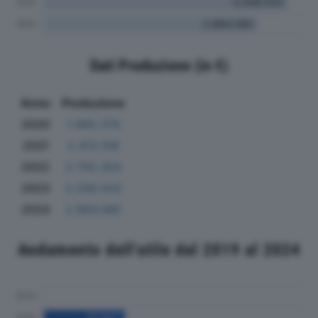
Dati Produzione (in €)
Anno
Produzione
2020
1.965.374
2021
2.413.108
2022
2.755.354
2023
3.298.033
2024
2.884.085
Andamento dell'utile dal 2019 al 2024