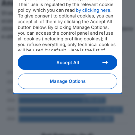
Analisi Economica 2019-2024
Their use is regulated by the relevant cookie
policy, which you can read
by clicking here
.
Di seguito l'andamento dei principali indicatori
To give consent to optional cookies, you can
economici di CARPENTERIA SIBOLDI SRLdal 2019 al
accept all of them by clicking the Accept All
button below. By clicking Manage Options,
2024, con particolare attenzione a fatturato, produzione
you can access the control panel and refuse
e utile d'esercizio.
all cookies (including profiling cookies); if
you refuse everything, only technical cookies
will be used by default. Here is the list of
Andamento del fatturato dal 2019
providers
. Cookie consent will be stored and
al 2024
applied also to the other websites of
Accept All
Editoriale Nazionale and their subdomains. By
expressing your choice on this site, you will
therefore not be asked again on other
Manage Options
Editoriale Nazionale websites that use the
same consent management platform (CMP).
You can still modify or withdraw your choice
at any time through the “Privacy Settings”
section.