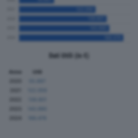
Dati Utili (in €)
Anno
Utili
2020
55.897
2021
122.059
2022
139.801
2023
143.990
2024
166.476