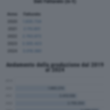
Dati Fatturato (in €)
Anno
Fatturato
2020
1.835.734
2021
2.110.801
2022
2.763.872
2023
3.305.423
2024
3.019.380
Andamento della produzione dal 2019
al 2024