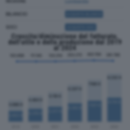
REGIONE
Lombardia
BILANCIO
ACQUISTA BILANCIO
SOCI
ACQUISTA SOCI
Crescita/diminuzione del fatturato,
dell'utile e della produzione dal 2019
al 2024