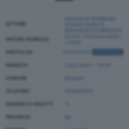
Commercio Al Dettaglio
SETTORE
(escluso Quello Di
Autoveicoli E Di Motocicli)
Societa' A Responsabilita'
NATURA GIURIDICA
Limitata
PARTITA IVA
04120510161
ACQUISTA VISURA
INDIRIZZO
Largo Adua 1 - 24128
COMUNE
Bergamo
TELEFONO
0350482925
NUMERO DI ADDETTI
14
PROVINCIA
BG