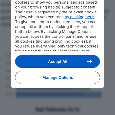
cookies to show you personalized ads based
Di seguito l'andamento dei principali indicatori
on your browsing habits) subject to consent.
economici di BARBIERI UNITI SRLdal 2019 al 2024, con
Their use is regulated by the relevant cookie
policy, which you can read
by clicking here
.
particolare attenzione a fatturato, produzione e utile
To give consent to optional cookies, you can
d'esercizio.
accept all of them by clicking the Accept All
button below. By clicking Manage Options,
you can access the control panel and refuse
Andamento del fatturato dal 2019
all cookies (including profiling cookies); if
al 2024
you refuse everything, only technical cookies
will be used by default. Here is the list of
providers
. Cookie consent will be stored and
applied also to the other websites of
Accept All
Editoriale Nazionale and their subdomains. By
expressing your choice on this site, you will
therefore not be asked again on other
Manage Options
Editoriale Nazionale websites that use the
same consent management platform (CMP).
You can still modify or withdraw your choice
at any time through the “Privacy Settings”
section.
Dati Fatturato (in €)