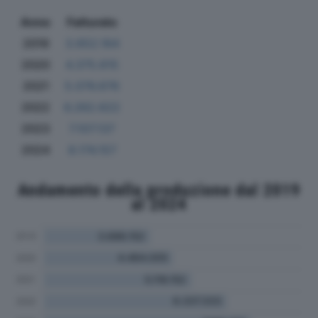
Anno
Fatturato
2019
3.652.164
2020
4.375.615
2021
5.076.676
2022
6.262.622
2023
7.107.137
2024
8.174.157
Andamento della produzione dal 2019
al 2024