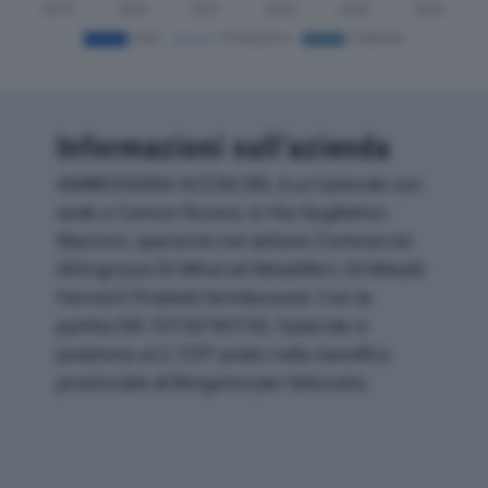
Informazioni sull’azienda
AMBROSIANA ACCIAI SRL è un'azienda con
sede a Comun Nuovo, in Via Guglielmo
Marconi, operante nel settore Commercio
All'ingrosso Di Minerali Metalliferi, Di Metalli
Ferrosi E Prodotti Semilavorati. Con la
partita IVA 10156190158, l'azienda si
posiziona al 2.729° posto nella classifica
provinciale di Bergamo per fatturato.