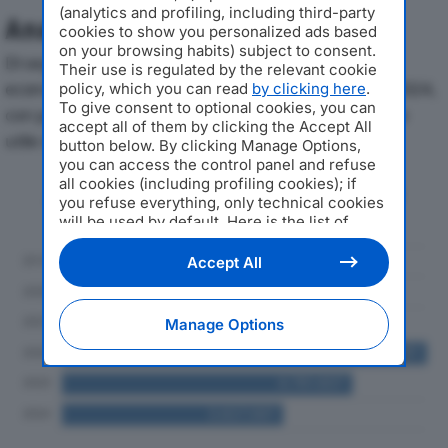
(analytics and profiling, including third-party
Analisi Economica 2019-2024
cookies to show you personalized ads based
on your browsing habits) subject to consent.
Di seguito l'andamento dei principali indicatori
Their use is regulated by the relevant cookie
economici di AMBROSIANA ACCIAI SRLdal 2019 al 2024,
policy, which you can read
by clicking here
.
To give consent to optional cookies, you can
con particolare attenzione a fatturato, produzione e
accept all of them by clicking the Accept All
utile d'esercizio.
button below. By clicking Manage Options,
you can access the control panel and refuse
all cookies (including profiling cookies); if
Andamento del fatturato dal 2019
you refuse everything, only technical cookies
al 2024
will be used by default. Here is the list of
providers
. Cookie consent will be stored and
applied also to the other websites of
Accept All
Editoriale Nazionale and their subdomains. By
expressing your choice on this site, you will
therefore not be asked again on other
Manage Options
Editoriale Nazionale websites that use the
same consent management platform (CMP).
You can still modify or withdraw your choice
at any time through the “Privacy Settings”
section.