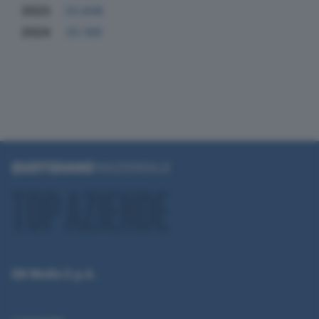
2023
33.648
2024
25.169
QN Media S.p.A.