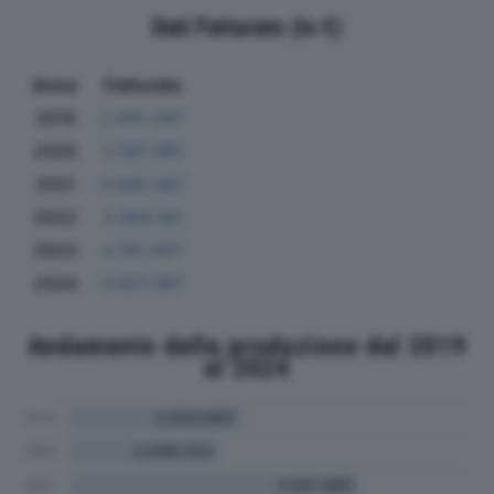
Dati Fatturato (in €)
Anno
Fatturato
2019
2.941.297
2020
2.561.091
2021
4.940.267
2022
5.984.161
2023
4.761.607
2024
3.627.397
Andamento della produzione dal 2019
al 2024