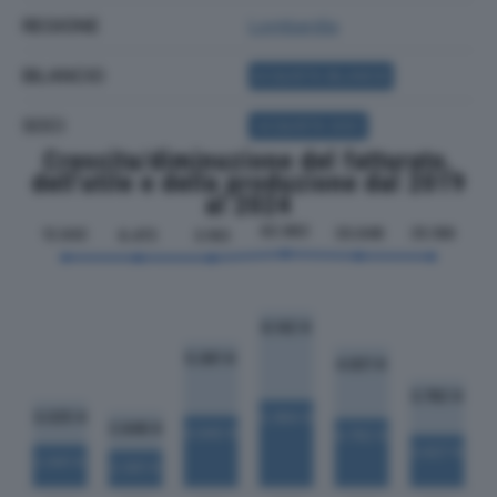
REGIONE
Lombardia
BILANCIO
ACQUISTA BILANCIO
SOCI
ACQUISTA SOCI
Crescita/diminuzione del fatturato,
dell'utile e della produzione dal 2019
al 2024