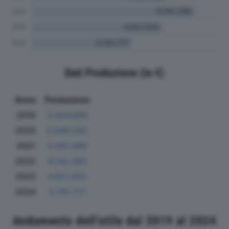
Dati Produzione (in €)
Anno
Produzione
2019
3.024.690
2020
2.649.332
2021
5.061.469
2022
6.142.366
2023
4.921.003
2024
3.781.777
Andamento dell'utile dal 2019 al 2024