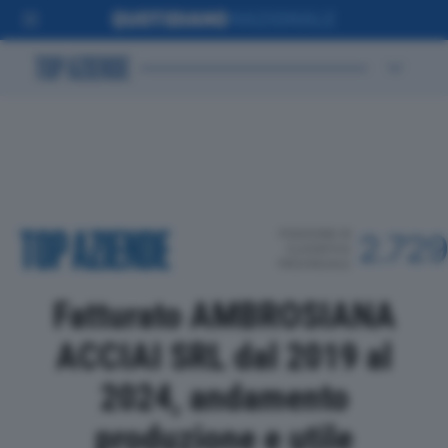
POSIZIONE IN
2.729
CLASSIFICA
PROVINCIALE
Fatturato AMBROSIANA
ACCIAI SRL dal 2019 al
2024, andamento
produzione e utile