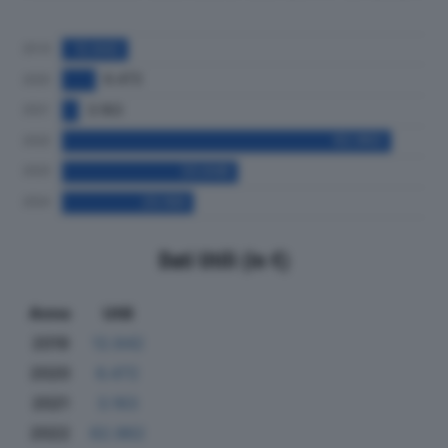
Dati Utili (in €)
Anno
Utili
2019
12.642
2020
6.472
2021
3.163
2022
62.962