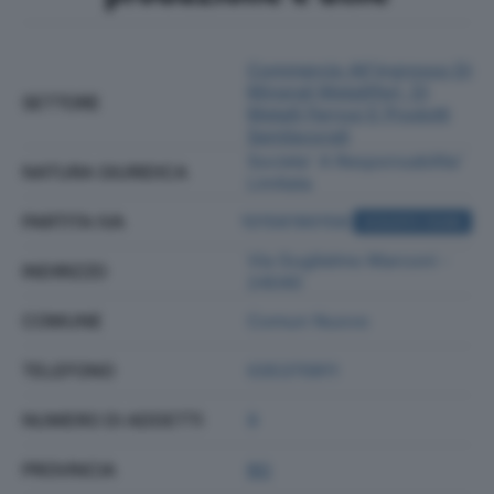
Commercio All'ingrosso Di
Minerali Metalliferi, Di
SETTORE
Metalli Ferrosi E Prodotti
Semilavorati
Societa' A Responsabilita'
NATURA GIURIDICA
Limitata
PARTITA IVA
10156190158
ACQUISTA VISURA
Via Guglielmo Marconi -
INDIRIZZO
24040
COMUNE
Comun Nuovo
TELEFONO
035370911
NUMERO DI ADDETTI
9
PROVINCIA
BG