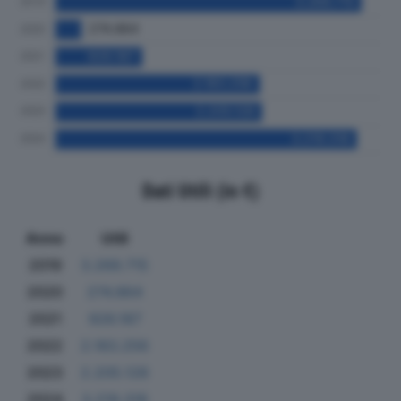
Dati Utili (in €)
Anno
Utili
2019
3.269.715
2020
274.864
2021
926.187
2022
2.183.256
2023
2.205.128
2024
3.219.318