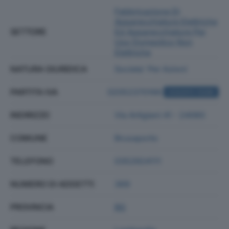
Fabbricazione Di
Apparecchiature Elettriche
SETTORE
Ed Apparecchiature Per
Uso Domestico Non
Elettriche
NATURA GIURIDICA
Societa' Per Azioni
PARTITA IVA
02052370166
ACQUISTA VISURA
INDIRIZZO
Via Artigiani 41 - 24060
COMUNE
Brusaporto
TELEFONO
0352924111
NUMERO DI ADDETTI
369
PROVINCIA
BG