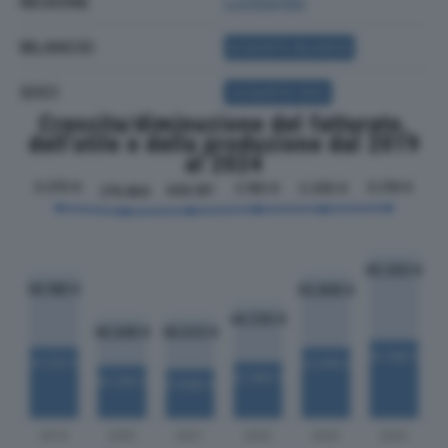
REGIONE
Lombardia
BILANCIO
ACQUISTA BILANCIO
SOCI
ACQUISTA SOCI
Crescita/diminuzione del fatturato,
dell'utile e della produzione dal 2019
al 2024