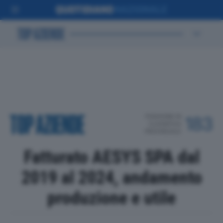
POSIZIONE IN
183
CLASSIFICA
PROVINCIALE
Fatturato AESYS SPA dal
2019 al 2024, andamento
produzione e utile