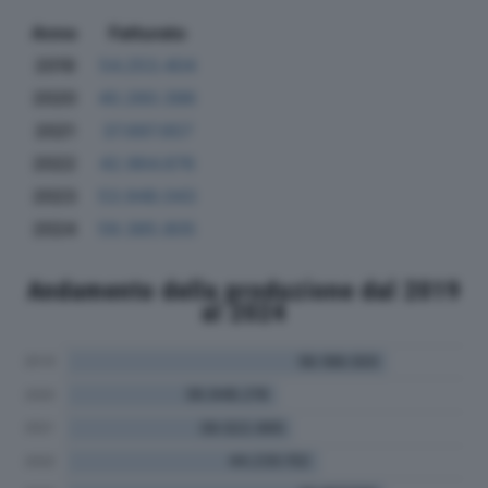
Anno
Fatturato
2019
54.253.404
2020
40.260.396
2021
37.697.657
2022
42.964.676
2023
53.948.043
2024
59.385.805
Andamento della produzione dal 2019
al 2024