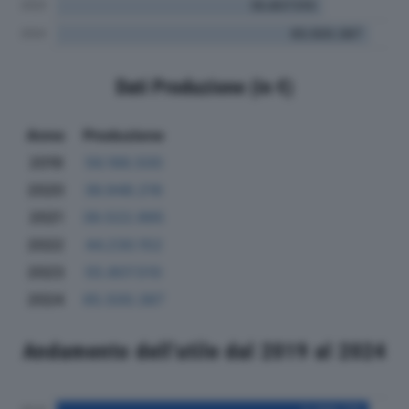
Dati Produzione (in €)
Anno
Produzione
2019
56.188.500
2020
36.948.216
2021
39.522.995
2022
44.230.152
2023
55.807.510
2024
65.500.387
Andamento dell'utile dal 2019 al 2024