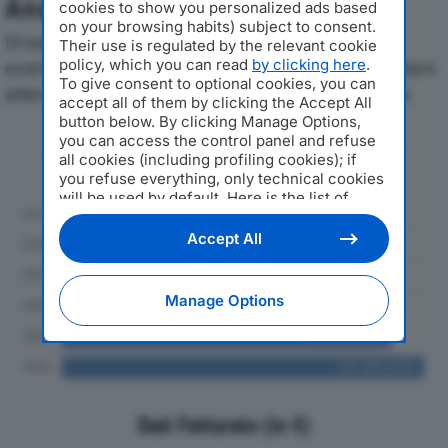
Analisi Economica 2019-2024
cookies to show you personalized ads based
on your browsing habits) subject to consent.
Di seguito l'andamento dei principali indicatori
Their use is regulated by the relevant cookie
policy, which you can read
by clicking here
.
economici di AESYS SPAdal 2019 al 2024, con particolare
To give consent to optional cookies, you can
attenzione a fatturato, produzione e utile d'esercizio.
accept all of them by clicking the Accept All
button below. By clicking Manage Options,
you can access the control panel and refuse
Andamento del fatturato dal 2019
all cookies (including profiling cookies); if
al 2024
you refuse everything, only technical cookies
will be used by default. Here is the list of
providers
. Cookie consent will be stored and
applied also to the other websites of
Accept All
Editoriale Nazionale and their subdomains. By
expressing your choice on this site, you will
therefore not be asked again on other
Manage Options
Editoriale Nazionale websites that use the
same consent management platform (CMP).
You can still modify or withdraw your choice
at any time through the “Privacy Settings”
section.
Dati Fatturato (in €)