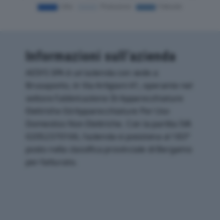
Informazioni sull’azienda
AESYS SPA è un'azienda con sede a
Brusaporto, in Via Artigiani 41, operante nel
settore Fabbricazione Di Apparecchiature
Elettriche Ed Apparecchiature Per Uso
Domestico Non Elettriche. Con la partita IVA
02052370166, l'azienda si posiziona al 183°
posto nella classifica provinciale di Bergamo
per fatturato.