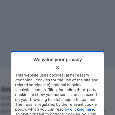
We value your privacy
This website uses cookies: a) necessary
(technical) cookies for the use of the site and
related services; b) optional cookies
Analisi Economica 2019-2024
(analytics and profiling, including third-party
cookies to show you personalized ads based
Di seguito l'andamento dei principali indicatori
on your browsing habits) subject to consent.
economici di PALAGI SRLdal 2019 al 2024, con
Their use is regulated by the relevant cookie
policy, which you can read
by clicking here
.
particolare attenzione a fatturato, produzione e utile
To give consent to optional cookies, you can