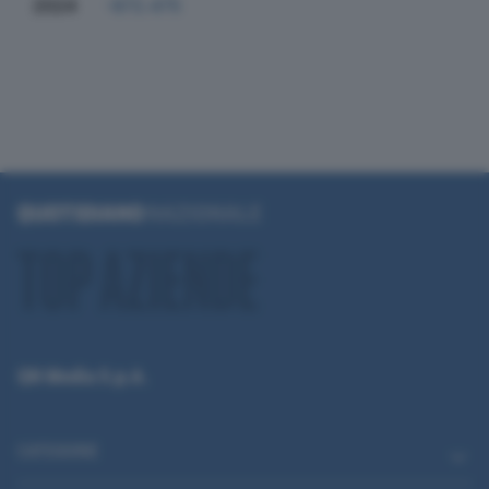
2024
-872.475
QN Media S.p.A.
CATEGORIE