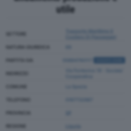
utile
Trasporto Marittimo E
SETTORE
Costiero Di Passeggeri
NATURA GIURIDICA
69
PARTITA IVA
00884760117
ACQUISTA VISURA
Via Fontevivo 19 - Societa'
INDIRIZZO
Cooperativa
COMUNE
La Spezia
TELEFONO
0187732987
PROVINCIA
SP
REGIONE
Liguria