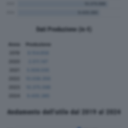
Dati Produzione (in €)
Anno
Produzione
2019
8.154.658
2020
2.511.147
2021
5.926.035
2022
10.038.356
2023
10.375.598
2024
9.435.385
Andamento dell'utile dal 2019 al 2024