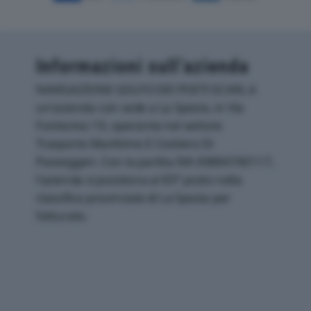
Informazioni sull’azienda
NAVIGAZIONE GOLFO DEI POETI SCARL è
un'azienda con sede a La Spezia, in Via
Fontevivo 19, operante nel settore
Trasporto Marittimo E Costiero Di
Passeggeri. Con la partita IVA 00884760117,
l'azienda si posiziona al 83° posto nella
classifica provinciale di La Spezia per
fatturato.