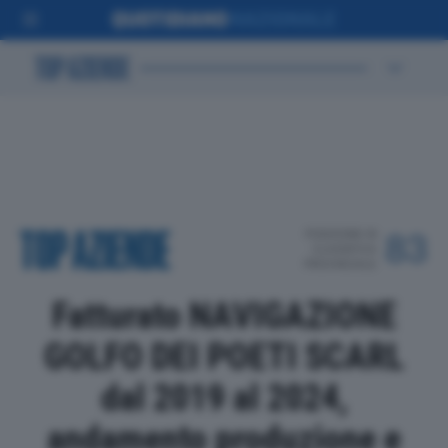
POSIZIONE IN
83
CLASSIFICA
PROVINCIALE
Fatturato NAVIGAZIONE
GOLFO DEI POETI SCARL
dal 2019 al 2024,
andamento produzione e