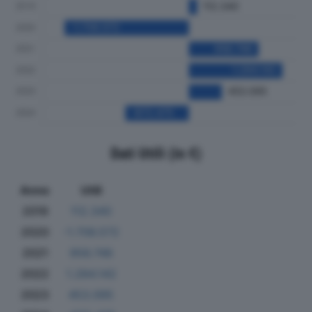
Dati Utili (in €)
Anno
Utili
2019
112.340
2020
-1.706.572
2021
956.746
2022
1.284.142
2023
453.095