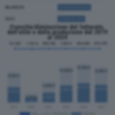
BILANCIO
ACQUISTA BILANCIO
SOCI
ACQUISTA SOCI
Crescita/diminuzione del fatturato,
dell'utile e della produzione dal 2019
al 2024