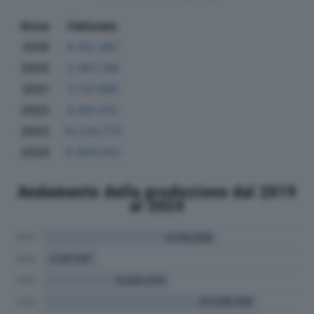
Anno
Fatturato
2019
8.152.487
2020
2.487.748
2021
5.137.986
2022
9.061.612
2023
10.224.772
2024
9.364.243
Andamento della produzione dal 2019
al 2024