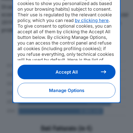
cookies to show you personalized ads based
Di seguito l'andamento dei principali indicatori
on your browsing habits) subject to consent.
economici di NAVIGAZIONE GOLFO DEI POETI SCARLdal
Their use is regulated by the relevant cookie
policy, which you can read
by clicking here
.
2019 al 2024, con particolare attenzione a fatturato,
To give consent to optional cookies, you can
produzione e utile d'esercizio.
accept all of them by clicking the Accept All
button below. By clicking Manage Options,
you can access the control panel and refuse
Andamento del fatturato dal 2019
all cookies (including profiling cookies); if
al 2024
you refuse everything, only technical cookies
will be used by default. Here is the list of
providers
. Cookie consent will be stored and
applied also to the other websites of
Accept All
Editoriale Nazionale and their subdomains. By
expressing your choice on this site, you will
therefore not be asked again on other
Manage Options
Editoriale Nazionale websites that use the
same consent management platform (CMP).
You can still modify or withdraw your choice
at any time through the “Privacy Settings”
section.
Dati Fatturato (in €)