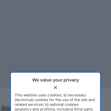
We value your privacy
This website uses cookies: a) necessary
(technical) cookies for the use of the site and
related services; b) optional cookies
Analisi Economica 2019-2024
(analytics and profiling, including third-party