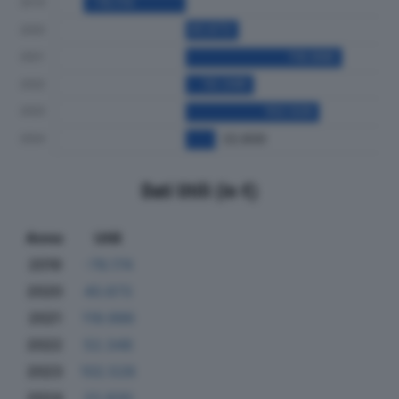
Dati Utili (in €)
Anno
Utili
2019
-78.174
2020
40.673
2021
119.996
2022
52.348
2023
102.528
2024
22.830