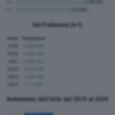
Dati Produzione (in €)
Anno
Produzione
2019
3.469.936
2020
3.390.508
2021
3.440.027
2022
3.913.250
2023
3.766.206
2024
3.117.360
Andamento dell'utile dal 2019 al 2024