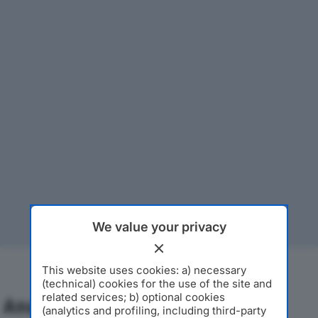
We value your privacy
This website uses cookies: a) necessary
(technical) cookies for the use of the site and
related services; b) optional cookies
Analisi Economica 2019-2024
(analytics and profiling, including third-party