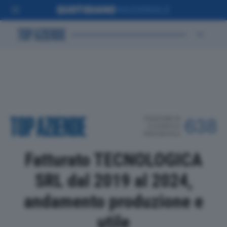
POSIZIONE IN
638
CLASSIFICA
PROVINCIALE
Fatturato TECNOLOGICA
SRL dal 2019 al 2024,
andamento produzione e
utile