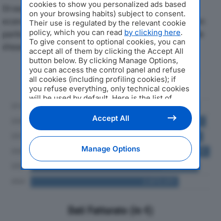
cookies to show you personalized ads based
Di seguito l'andamento dei principali indicatori
on your browsing habits) subject to consent.
economici di TECNOLOGICA SRLdal 2019 al 2024, con
Their use is regulated by the relevant cookie
policy, which you can read
by clicking here
.
particolare attenzione a fatturato, produzione e utile
To give consent to optional cookies, you can
d'esercizio.
accept all of them by clicking the Accept All
button below. By clicking Manage Options,
you can access the control panel and refuse
Andamento del fatturato dal 2019
all cookies (including profiling cookies); if
al 2024
you refuse everything, only technical cookies
will be used by default. Here is the list of
providers
. Cookie consent will be stored and
applied also to the other websites of
Accept All
Editoriale Nazionale and their subdomains. By
expressing your choice on this site, you will
therefore not be asked again on other
Manage Options
Editoriale Nazionale websites that use the
same consent management platform (CMP).
You can still modify or withdraw your choice
at any time through the “Privacy Settings”
section.
Dati Fatturato (in €)