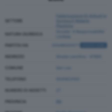
Fabbricazione Di Articoli In
SETTORE
Gomma E Materie
Plastiche
Societa' A Responsabilita'
NATURA GIURIDICA
Limitata
PARTITA IVA
03346020377
ACQUISTA VISURA
INDIRIZZO
Strada Leontina - 47865
COMUNE
San Leo
TELEFONO
0541923150
NUMERO DI ADDETTI
27
PROVINCIA
RN