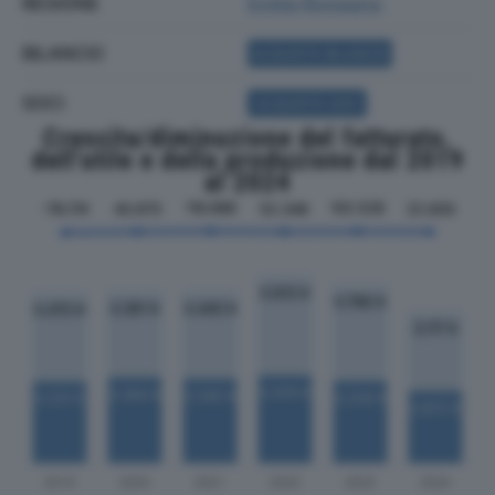
REGIONE
Emilia Romagna
BILANCIO
ACQUISTA BILANCIO
SOCI
ACQUISTA SOCI
Crescita/diminuzione del fatturato,
dell'utile e della produzione dal 2019
al 2024