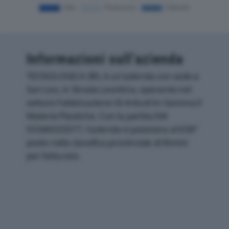
Informazioni sull’azienda
TECNOLOGICA SRL è un'azienda con sede a
San Leo, in Strada Leontina, operante nel
settore Fabbricazione Di Articoli In Gomma E
Materie Plastiche. Con la partita IVA
03346020377, l'azienda si posiziona al 638°
posto nella classifica provinciale di Rimini
per fatturato.