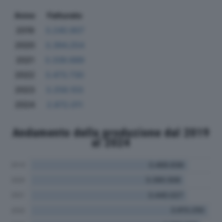
Anno
Fatturato
2019
3.240.907
2020
3.394.254
2021
3.339.689
2022
3.473.730
2023
3.258.103
2024
2.872.011
Andamento della produzione dal 2019
al 2024