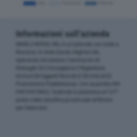
Informazioni sull’azienda
MARLU RETAIL SRL è un'azienda con sede a
Riccione, in Viale Dante Alighieri 66,
operante nel settore Commercio Al
Dettaglio Di Chincaglieria E Bigiotteria
(inclusi Gli Oggetti Ricordo E Gli Articoli Di
Promozione Pubblicitaria). Con la partita IVA
04510410402, l'azienda si posiziona al 127°
posto nella classifica provinciale di Rimini
per fatturato.