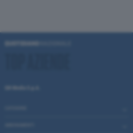
QN Media S.p.A.
CATEGORIE
ABBONAMENTI