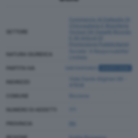
Commercio Al Dettaglio Di
Chincaglieria E Bigiotteria
SETTORE
(inclusi Gli Oggetti Ricordo
E Gli Articoli Di
Promozione Pubblicitaria)
Societa' A Responsabilita'
NATURA GIURIDICA
Limitata
PARTITA IVA
04510410402
ACQUISTA VISURA
Viale Dante Alighieri 66 -
INDIRIZZO
47838
COMUNE
Riccione
NUMERO DI ADDETTI
171
PROVINCIA
RN
REGIONE
Emilia Romagna