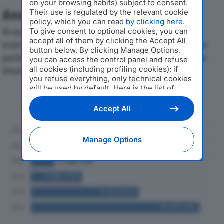
on your browsing habits) subject to consent.
Analisi Economica 2019-2024
Their use is regulated by the relevant cookie
policy, which you can read
by clicking here
.
Di seguito l'andamento dei principali indicatori
To give consent to optional cookies, you can
accept all of them by clicking the Accept All
economici di MARLU RETAIL SRLdal 2019 al 2024, con
button below. By clicking Manage Options,
particolare attenzione a fatturato, produzione e utile
you can access the control panel and refuse
all cookies (including profiling cookies); if
d'esercizio.
you refuse everything, only technical cookies
will be used by default. Here is the list of
Andamento del fatturato dal 2019
providers
. Cookie consent will be stored and
al 2024
applied also to the other websites of
Accept All
Editoriale Nazionale and their subdomains. By
expressing your choice on this site, you will
therefore not be asked again on other
Manage Options
Editoriale Nazionale websites that use the
same consent management platform (CMP).
You can still modify or withdraw your choice
at any time through the “Privacy Settings”
section.