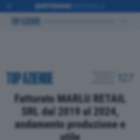
POSIZIONE IN
127
CLASSIFICA
PROVINCIALE
Fatturato MARLU RETAIL
SRL dal 2019 al 2024,
andamento produzione e
utile