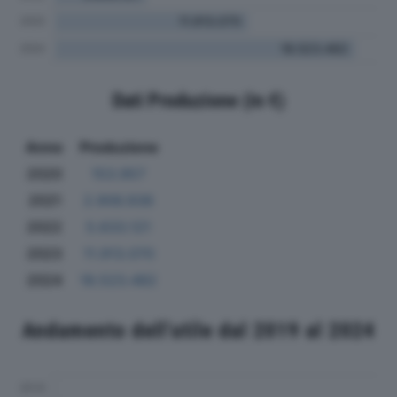
Dati Produzione (in €)
Anno
Produzione
2020
153.957
2021
2.906.938
2022
5.633.121
2023
11.913.070
2024
18.523.482
Andamento dell'utile dal 2019 al 2024