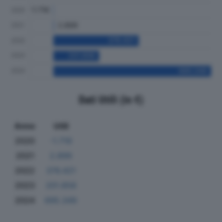
Dati Utili (in €)
Anno
Utili
2020
-1.719
2021
2.899
2022
376.421
2023
201.858
2024
695.349