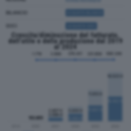
BILANCIO
ACQUISTA BILANCIO
SOCI
ACQUISTA SOCI
Crescita/diminuzione del fatturato,
dell'utile e della produzione dal 2019
al 2024