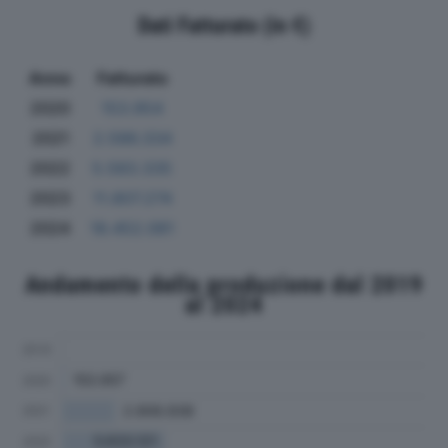
Dati Fatturato (in €)
Anno
Fatturato
2020
153.954
2021
2.586.334
2022
5.583.335
2023
11.807.274
2024
18.452.081
Andamento della produzione dal 2019
al 2024