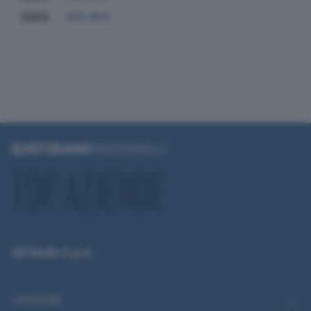
2024
425.854
QN Media S.p.A.
CATEGORIE