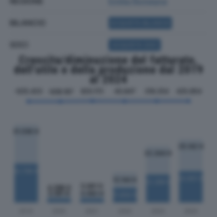
REGIONE
Emilia Romagna
BILANCIO
ACQUISTA BILANCIO
SOCI
ACQUISTA SOCI
Crescita/diminuzione del fatturato,
dell'utile e della produzione dal 2019
al 2024