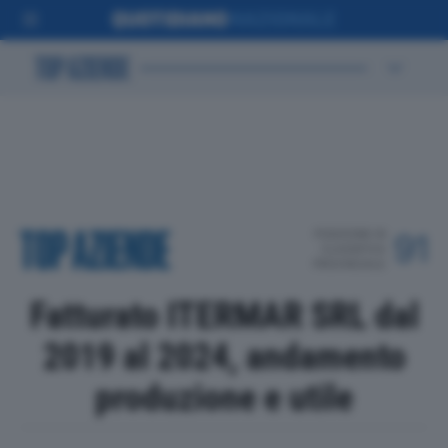
POSIZIONE IN
91
CLASSIFICA
PROVINCIALE
Fatturato ITERMAR SRL dal
2019 al 2024, andamento
produzione e utile