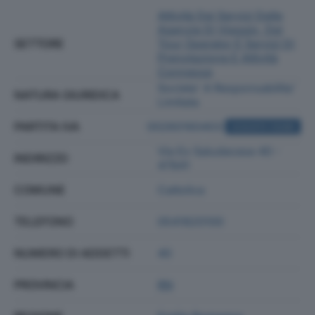
Attività Dei Servizi Delle
Agenzie Di Viaggio, Dei
SETTORE
Tour Operator E Servizi Di
Prenotazione E Attività
Connesse
Societa' A Responsabilita'
NATURA GIURIDICA
Limitata
PARTITA IVA
00260160403
ACQUISTA VISURA
Via Ex Saludecese 40 -
INDIRIZZO
47841
COMUNE
Cattolica
TELEFONO
0541820100
NUMERO DI ADDETTI
40
PROVINCIA
RN