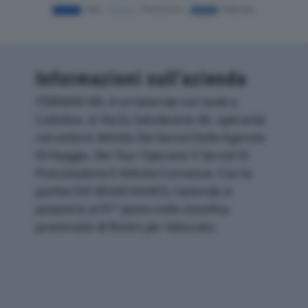
Informazioni sull’azienda
ITERMAR SRL è un'azienda con sede a
Cattolica, in Via Ex Saludecese 40, operante
nel settore Attività Dei Servizi Delle Agenzie
Di Viaggio, Dei Tour Operator E Servizi Di
Prenotazione E Attività Connesse. Con la
partita IVA 00260160403, l'azienda si
posiziona al 91° posto nella classifica
provinciale di Rimini per fatturato.