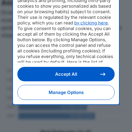
Analisi Economica 2019-2024
(analytics and profiling, including third-party
cookies to show you personalized ads based
Di seguito l'andamento dei principali indicatori
on your browsing habits) subject to consent.
Their use is regulated by the relevant cookie
economici di ITERMAR SRLdal 2019 al 2024, con
policy, which you can read
by clicking here
.
particolare attenzione a fatturato, produzione e utile
To give consent to optional cookies, you can
accept all of them by clicking the Accept All
d'esercizio.
button below. By clicking Manage Options,
you can access the control panel and refuse
Andamento del fatturato dal 2019
all cookies (including profiling cookies); if
al 2024
you refuse everything, only technical cookies
will be used by default. Here is the list of
providers
. Cookie consent will be stored and
applied also to the other websites of
Accept All
Editoriale Nazionale and their subdomains. By
expressing your choice on this site, you will
therefore not be asked again on other
Manage Options
Editoriale Nazionale websites that use the
same consent management platform (CMP).
You can still modify or withdraw your choice
at any time through the “Privacy Settings”
section.