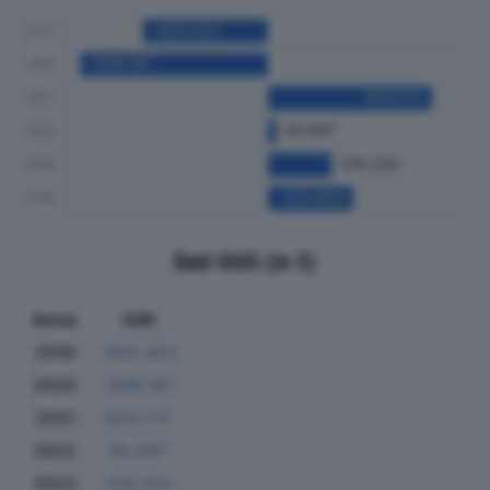
Dati Utili (in €)
Anno
Utili
2019
-625.423
2020
-938.187
2021
820.172
2022
40.847
2023
319.254