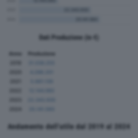
Dati Produzione (in €)
Anno
Produzione
2019
31.036.255
2020
4.288.201
2021
5.661.139
2022
12.144.060
2023
22.343.930
2024
25.141.560
Andamento dell'utile dal 2019 al 2024