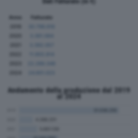
Dati Fatturato (in €)
Anno
Fatturato
2019
30.798.816
2020
3.361.064
2021
3.392.057
2022
11.855.814
2023
22.289.348
2024
24.901.023
Andamento della produzione dal 2019
al 2024