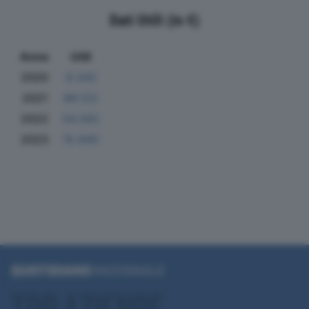
Dati Utili (in €)
Anno
Utili
2020
9.342
2021
66.122
2022
54.262
2023
15.940