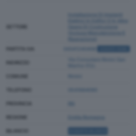
Installazione Di Impianti
Elettrici In Edifici O In Altre
SETTORE
Opere Di Costruzione
(inclusa Manutenzione E
Riparazione)
PARTITA IVA
04341240408
ACQUISTA VISURA
Via Consolare Rimini San
INDIRIZZO
Marino 51/c
COMUNE
Rimini
TELEFONO
0541684090
PROVINCIA
RN
REGIONE
Emilia Romagna
BILANCIO
ACQUISTA BILANCIO