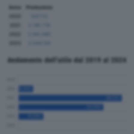
Anno
Produzione
2020
547.113
2021
2.745.719
2022
3.165.589
2023
2.544.130
Andamento dell'utile dal 2019 al 2024