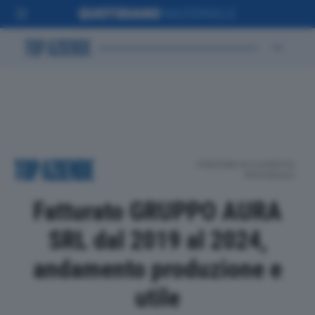
POSIZIONE IN CLASSIFICA
PROVINCIALE
Fatturato GRUPPO AURA
SRL dal 2019 al 2024,
andamento produzione e
utile