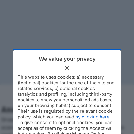
We value your privacy
This website uses cookies: a) necessary
(technical) cookies for the use of the site and
related services; b) optional cookies
(analytics and profiling, including third-party
cookies to show you personalized ads based
on your browsing habits) subject to consent.
Analisi Economica 2019-2024
Their use is regulated by the relevant cookie
policy, which you can read
by clicking here
.
Di seguito l'andamento dei principali indicatori
To give consent to optional cookies, you can
economici di GRUPPO AURA SRLdal 2019 al 2024, con
accept all of them by clicking the Accept All
button below. By clicking Manage Options,