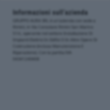
Informazioni sull’azienda
GRUPPO AURA SRL è un'azienda con sede a
Rimini, in Via Consolare Rimini San Marino
51/c, operante nel settore Installazione Di
Impianti Elettrici In Edifici O In Altre Opere Di
Costruzione (inclusa Manutenzione E
Riparazione). Con la partita IVA
04341240408