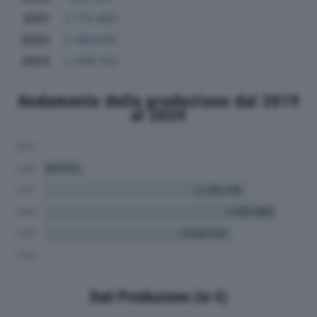
2021
2.713.483
2022
3.064.615
2023
2.458.153
Andamento della produzione dal 2019
al 2024
Dati Produzione (in €)