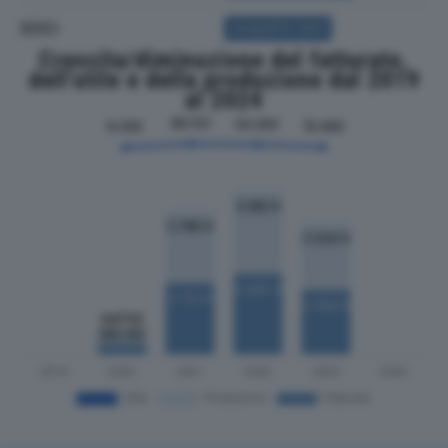
SOCI
ACQUISTA SOCI
Crescita/diminuzione del fatturato,
dell'utile e della produzione dal 2019
al 2024