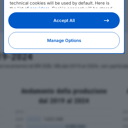
technical cookies will be used by default. Here is
the list of
providers
. Cookie consent will be stored
and applied also to the other websites of Editoriale
Nazionale and their subdomains. By expressing your
Accept All
choice on this site, you will therefore not be asked
again on other Editoriale Nazionale websites that
use the same consent management platform (CMP).
Manage Options
You can still modify or withdraw your choice at any
time through the “Privacy Settings” section.
19-2024
tori economici di ERI EDIL SRLdal 2019 al 2024, con partico
Andamento della produzione
dal 2019 al 2024