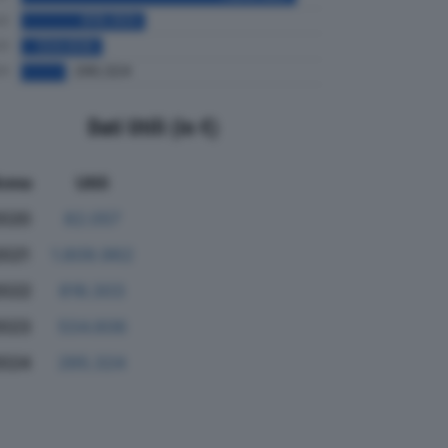
Dati Utili (in €)
nno
Utili
020
82.057
2021
1.809.962
2022
816.303
023
534.606
024
295.324