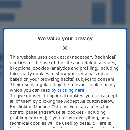
A BILANCIO
A SOCI
We value your privacy
azienda
This website uses cookies: a) necessary (technical)
cookies for the use of the site and related services;
iccione, in Via Montefeltro 5/7, operante nel settore Fabb
b) optional cookies (analytics and profiling, including
Con la partita IVA 03445530409
third-party cookies to show you personalized ads
based on your browsing habits) subject to consent.
Their use is regulated by the relevant cookie policy,
which you can read
by clicking here
.
To give consent to optional cookies, you can accept
all of them by clicking the Accept All button below.
By clicking Manage Options, you can access the
control panel and refuse all cookies (including
profiling cookies); if you refuse everything, only
technical cookies will be used by default. Here is
the list of
providers
. Cookie consent will be stored