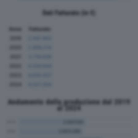
Dati Fatturato (in €)
Anno
Fatturato
2019
2.941.902
2020
2.806.214
2021
3.716.639
2022
4.334.944
2023
4.635.637
2024
4.327.204
Andamento della produzione dal 2019
al 2024