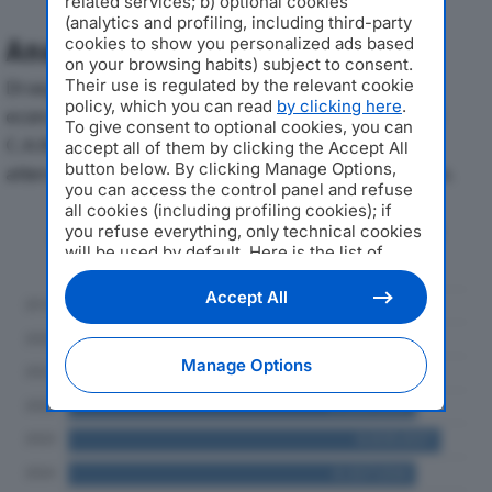
related services; b) optional cookies
(analytics and profiling, including third-party
Analisi Economica 2019-2024
cookies to show you personalized ads based
on your browsing habits) subject to consent.
Di seguito l'andamento dei principali indicatori
Their use is regulated by the relevant cookie
policy, which you can read
by clicking here
.
economici di COOP AUTOTRASPORTI MARECCHIESE
To give consent to optional cookies, you can
C.A.M. SOC COOPdal 2019 al 2024, con particolare
accept all of them by clicking the Accept All
button below. By clicking Manage Options,
attenzione a fatturato, produzione e utile d'esercizio.
you can access the control panel and refuse
all cookies (including profiling cookies); if
Andamento del fatturato dal 2019
you refuse everything, only technical cookies
al 2024
will be used by default. Here is the list of
providers
. Cookie consent will be stored and
applied also to the other websites of
Accept All
Editoriale Nazionale and their subdomains. By
expressing your choice on this site, you will
therefore not be asked again on other
Manage Options
Editoriale Nazionale websites that use the
same consent management platform (CMP).
You can still modify or withdraw your choice
at any time through the “Privacy Settings”
section.