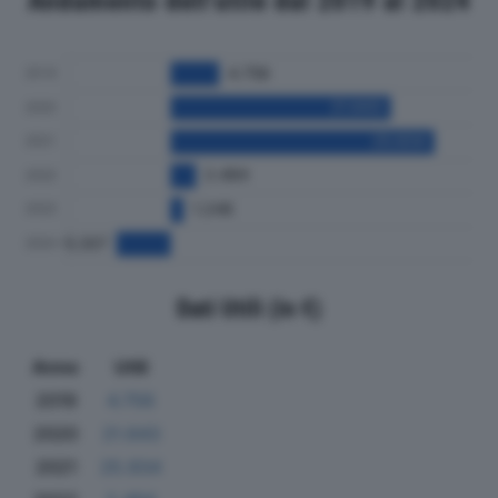
Andamento dell'utile dal 2019 al 2024
Dati Utili (in €)
Anno
Utili
2019
4.756
2020
21.643
2021
25.934