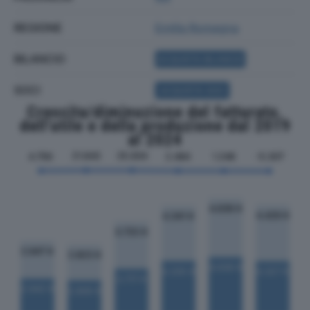
REGIONE
Emilia Romagna
BILANCIO
ACQUISTA BILANCIO
SOCI
ACQUISTA SOCI
Crescita/diminuzione del fatturato,
dell'utile e della produzione dal 2019
al 2024