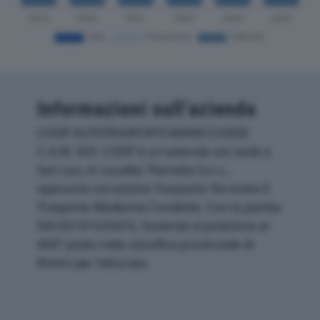
Informazioni sull’azienda
COOP AUTOTRASPORTI MARECCHIESE
C.A.M. SOC COOP è un'azienda con sede a
San Leo, in Localita' Pianetta S.n.c.,
operante nel settore Trasporto Terrestre E
Trasporto Mediante Condotte. Con la partita
IVA 00191520410, l'azienda si posiziona al
466° posto nella classifica provinciale di
Rimini per fatturato.