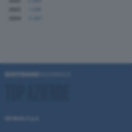
2022
2.484
2023
1.248
2024
-5.307
QN Media S.p.A.