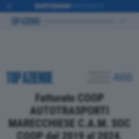
POSIZIONE IN
466
CLASSIFICA
PROVINCIALE
Fatturato COOP
AUTOTRASPORTI
MARECCHIESE C.A.M. SOC
COOP dal 2019 al 2024,