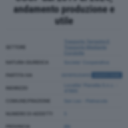
andamento produzione e
utile
Trasporto Terrestre E
SETTORE
Trasporto Mediante
Condotte
NATURA GIURIDICA
Societa' Cooperativa
PARTITA IVA
00191520410
ACQUISTA VISURA
Localita' Pianetta S.n.c. -
INDIRIZZO
47865
COMUNE/FRAZIONE
San Leo - Pietracuta
NUMERO DI ADDETTI
5
PROVINCIA
RN