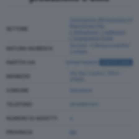
Commercio All'ingrosso Di
Macchinari Per
SETTORE
L'estrazione, L'edilizia E
L'ingegneria Civile
Societa' A Responsabilita'
NATURA GIURIDICA
Limitata
PARTITA IVA
04194740405
ACQUISTA VISURA
Via San Carlino 105/c -
INDIRIZZO
47835
COMUNE
Saludecio
TELEFONO
0541855431
NUMERO DI ADDETTI
4
PROVINCIA
RN