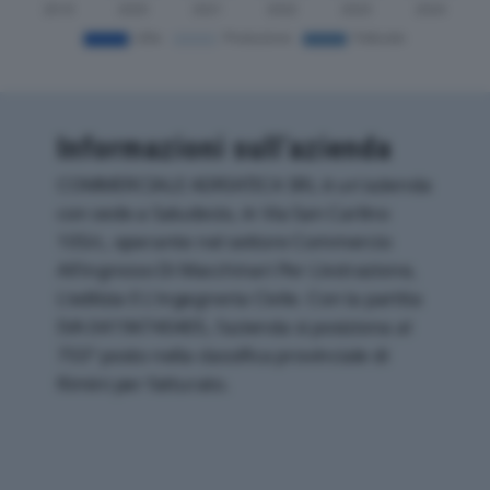
Informazioni sull’azienda
COMMERCIALE ADRIATICA SRL è un'azienda
con sede a Saludecio, in Via San Carlino
105/c, operante nel settore Commercio
All'ingrosso Di Macchinari Per L'estrazione,
L'edilizia E L'ingegneria Civile. Con la partita
IVA 04194740405, l'azienda si posiziona al
755° posto nella classifica provinciale di
Rimini per fatturato.