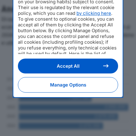
on your browsing habits) subject to consent.
Analisi Economica 2019-2024
Their use is regulated by the relevant cookie
policy, which you can read
by clicking here
.
Di seguito l'andamento dei principali indicatori
To give consent to optional cookies, you can
accept all of them by clicking the Accept All
economici di COMMERCIALE ADRIATICA SRLdal 2019 al
button below. By clicking Manage Options,
2024, con particolare attenzione a fatturato, produzione
you can access the control panel and refuse
all cookies (including profiling cookies); if
e utile d'esercizio.
you refuse everything, only technical cookies
will be used by default. Here is the list of
Andamento del fatturato dal 2019
providers
. Cookie consent will be stored and
al 2024
applied also to the other websites of
Accept All
Editoriale Nazionale and their subdomains. By
expressing your choice on this site, you will
therefore not be asked again on other
Manage Options
Editoriale Nazionale websites that use the
same consent management platform (CMP).
You can still modify or withdraw your choice
at any time through the “Privacy Settings”
section.