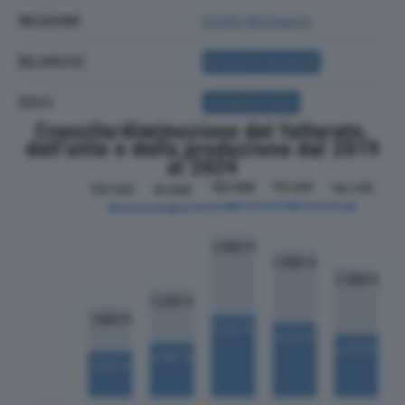
REGIONE
Emilia Romagna
BILANCIO
ACQUISTA BILANCIO
SOCI
ACQUISTA SOCI
Crescita/diminuzione del fatturato,
dell'utile e della produzione dal 2019
al 2024