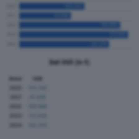
Dati Utili (in €)
Anno
Utili
2020
103.342
2021
81.948
2022
159.989
2023
172.616
2024
142.474