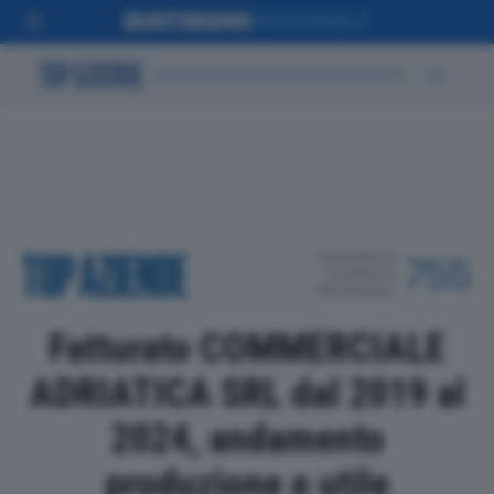
POSIZIONE IN
755
CLASSIFICA
PROVINCIALE
Fatturato COMMERCIALE
ADRIATICA SRL dal 2019 al
2024, andamento
produzione e utile