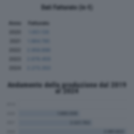
Dati Fatturato (in €)
Anno
Fatturato
2020
1.651.135
2021
1.964.785
2022
2.956.896
2023
2.679.459
2024
2.273.350
Andamento della produzione dal 2019
al 2024