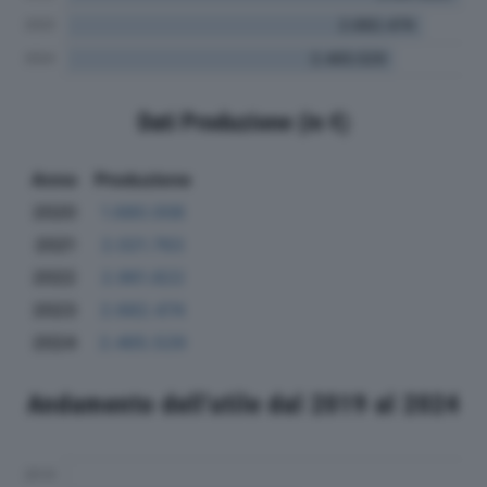
Dati Produzione (in €)
Anno
Produzione
2020
1.680.008
2021
2.021.763
2022
2.961.822
2023
2.682.474
2024
2.465.529
Andamento dell'utile dal 2019 al 2024