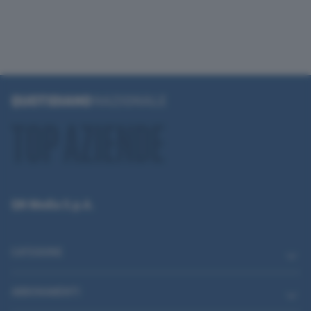
QN Media S.p.A.
CATEGORIE
ABBONAMENTI