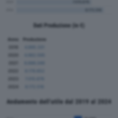
Dati Produzione (in €)
Anno
Produzione
2019
4.895.331
2020
4.962.595
2021
6.686.349
2022
8.179.652
2023
7.015.676
2024
8.172.516
Andamento dell'utile dal 2019 al 2024