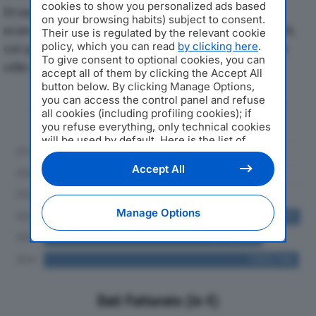
cookies to show you personalized ads based
Di seguito l'andamento dei principali indicatori
on your browsing habits) subject to consent.
economici di ZANNI MARCO & C. SRLdal 2019 al 2024,
Their use is regulated by the relevant cookie
policy, which you can read
by clicking here
.
con particolare attenzione a fatturato, produzione e
To give consent to optional cookies, you can
utile d'esercizio.
accept all of them by clicking the Accept All
button below. By clicking Manage Options,
you can access the control panel and refuse
Andamento del fatturato dal 2019
all cookies (including profiling cookies); if
al 2024
you refuse everything, only technical cookies
will be used by default. Here is the list of
providers
. Cookie consent will be stored and
applied also to the other websites of
Accept All
Editoriale Nazionale and their subdomains. By
expressing your choice on this site, you will
therefore not be asked again on other
Manage Options
Editoriale Nazionale websites that use the
same consent management platform (CMP).
You can still modify or withdraw your choice
at any time through the “Privacy Settings”
section.
Dati Fatturato (in €)