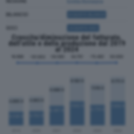
REGIONE
Emilia Romagna
BILANCIO
ACQUISTA BILANCIO
SOCI
ACQUISTA SOCI
Crescita/diminuzione del fatturato,
dell'utile e della produzione dal 2019
al 2024