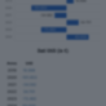
Dati Utili (in €)
Anno
Utili
2019
19.996
2020
-101.653
2021
-34.582
2022
34.701
2023
-73.492
2024
63.930