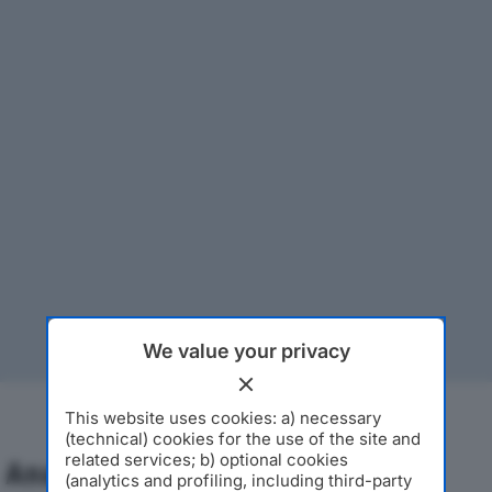
We value your privacy
This website uses cookies: a) necessary
(technical) cookies for the use of the site and
related services; b) optional cookies
Analisi Economica 2019-2024
(analytics and profiling, including third-party