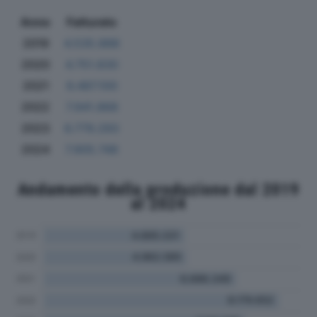
Anno
Fatturato
2019
4.535.888
2020
4.751.830
2021
6.487.100
2022
7.941.868
2023
6.779.293
2024
7.905.748
Andamento della produzione dal 2019
al 2024