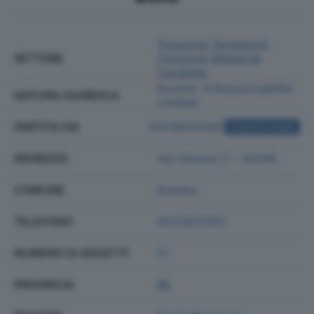
Trasporto Terrestre E
SETTORE
Trasporto Mediante
Condotte
Societa' A Responsabilita'
NATURA GIURIDICA
Limitata
PARTITA IVA
01519020356
ACQUISTA VISURA
INDIRIZZO
Via Zenone 17 - 42048
COMUNE
Rubiera
TELEFONO
0522627202
NUMERO DI ADDETTI
51
PROVINCIA
RE