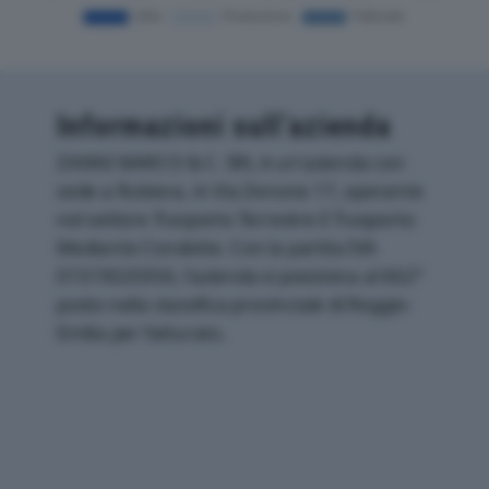
Informazioni sull’azienda
ZANNI MARCO & C. SRL è un'azienda con
sede a Rubiera, in Via Zenone 17, operante
nel settore Trasporto Terrestre E Trasporto
Mediante Condotte. Con la partita IVA
01519020356, l'azienda si posiziona al 662°
posto nella classifica provinciale di Reggio-
Emilia per fatturato.