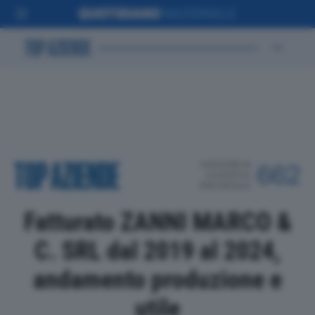
POSIZIONE IN
662
CLASSIFICA
PROVINCIALE
Fatturato ZANNI MARCO &
C. SRL dal 2019 al 2024,
andamento produzione e
utile